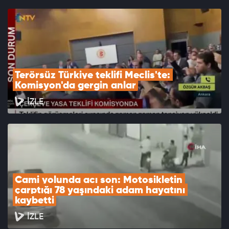
Terörsüz Türkiye teklifi Meclis'te: 
Komisyon'da gergin anlar
İZLE
Cami yolunda acı son: Motosikletin 
çarptığı 78 yaşındaki adam hayatını 
kaybetti
İZLE