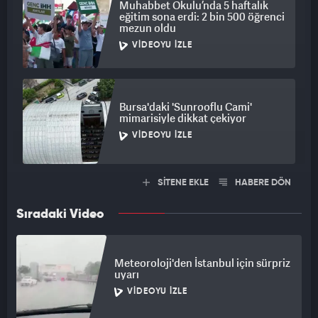
Muhabbet Okulu’nda 5 haftalık
eğitim sona erdi: 2 bin 500 öğrenci
mezun oldu
VIDEOYU İZLE
Bursa'daki 'Sunrooflu Cami'
mimarisiyle dikkat çekiyor
VIDEOYU İZLE
SİTENE EKLE
HABERE DÖN
Sıradaki Video
Meteoroloji'den İstanbul için sürpriz
uyarı
VIDEOYU İZLE