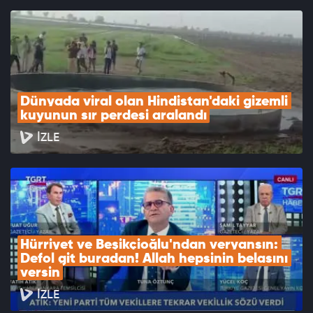
Dünyada viral olan Hindistan'daki gizemli 
kuyunun sır perdesi aralandı
İZLE
Hürriyet ve Beşikçioğlu'ndan veryansın: 
Defol git buradan! Allah hepsinin belasını 
versin
İZLE