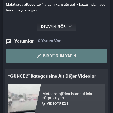
Malatya’da alt geçitte 4 aracın karıştığı trafik kazasında maddi
hasar meydana geldi.
DEVAMINI GÖR
Yorumlar
0 Yorum Var
BIR YORUM YAPIN
“GÜNCEL” Kategorisine Ait Diğer Videolar
Meteoroloji'den İstanbul için
sürpriz uyarı
VIDEOYU İZLE