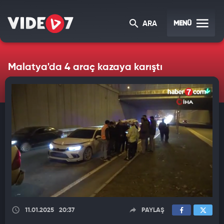
MENÜ
ARA
Malatya'da 4 araç kazaya karıştı
11.01.2025
20:37
PAYLAŞ