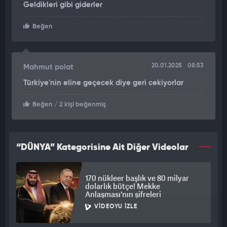
Geldikleri gibi giderler
Beğen
20.01.2025
08:53
Mahmut polat
Türkiye'nin eline geçecek diye geri cekiyorlar
Beğen
/ 2 kişi beğenmiş
“DÜNYA” Kategorisine Ait Diğer Videolar
170 nükleer başlık ve 80 milyar
dolarlık bütçe! Mekke
Anlaşması'nın şifreleri
VIDEOYU İZLE