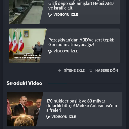
Gizli depo saklamışlar! Hepsi ABD
ve İsrail'e ait
VIDEOYU İZLE
Pezeşkiyan'dan ABD'ye sert tepki:
Geri adım atmayacağız!
VIDEOYU İZLE
SİTENE EKLE
HABERE DÖN
Sıradaki Video
170 nükleer başlık ve 80 milyar
dolarlık bütçe! Mekke Anlaşması'nın
şifreleri
VIDEOYU İZLE