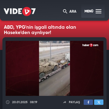
MENÜ
ARA
ABD, YPG'nin işgali altında olan
Haseke'den ayrılıyor!
20.01.2025
08:19
PAYLAŞ