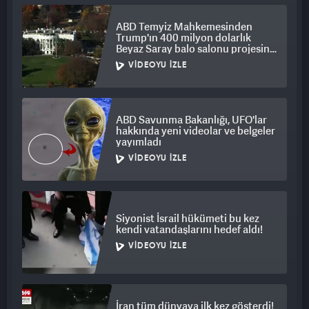
ABD Temyiz Mahkemesinden
Trump'ın 400 milyon dolarlık
Beyaz Saray balo salonu projesine
engel
VIDEOYU İZLE
ABD Savunma Bakanlığı, UFO'lar
hakkında yeni videolar ve belgeler
yayımladı
VIDEOYU İZLE
Siyonist İsrail hükümeti bu kez
kendi vatandaşlarını hedef aldı!
VIDEOYU İZLE
İran tüm dünyaya ilk kez gösterdi!