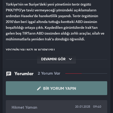
Türkiye'nin ve Suriye'deki yeni yönetimin terör örgütü
PKK/YPG'ye taviz vermeyeceği yönündeki açıklamaların
ardından Haseke'de hareketlilik yaşandı. Terör örgütünün
2016'dan beri işgal altında tuttuğu kentteki ABD üssünün
boşaltıldığı ortaya çıktı. Kaydedilen görüntülerde Irak'tan
gelen boş TIR'ların ABD üssünden aldığı zırhlı araçlar, silah ve
mühimmatlarla yeniden Irak'a döndüğü öğrenildi.
YPG'NİN YALNIZLIK KORKUSU
DEVAMINI GÖR
Haseke'de işgalci durumda bulunan PKK/YPG'li teröristlerin
ABD koruması olmadan bölgede kalabilmesi mümkün
görünmüyor.
Yorumlar
2 Yorum Var
BIR YORUM YAPIN
20.01.2025
09:40
Hikmet Yaman