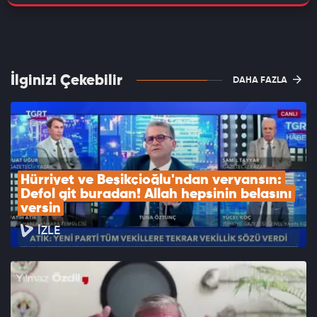
İlginizi Çekebilir
DAHA FAZLA
Hürriyet ve Beşikçioğlu'ndan veryansın: 
Defol git buradan! Allah hepsinin belasını 
versin
İZLE