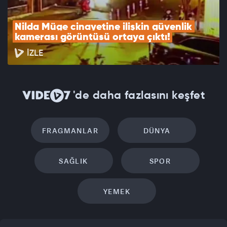
Nilda Müge cinayetine ilişkin güvenlik 
kamerası görüntüsü ortaya çıktı!
İZLE
'de daha fazlasını keşfet
FRAGMANLAR
DÜNYA
SAĞLIK
SPOR
YEMEK