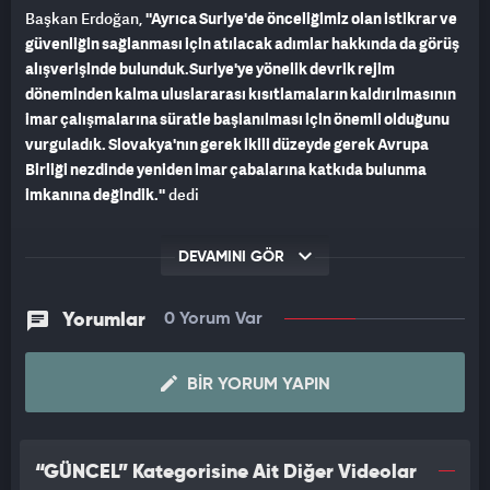
Başkan Erdoğan,
''Ayrıca Suriye'de önceliğimiz olan istikrar ve
güvenliğin sağlanması için atılacak adımlar hakkında da görüş
alışverişinde bulunduk.Suriye'ye yönelik devrik rejim
döneminden kalma uluslararası kısıtlamaların kaldırılmasının
imar çalışmalarına süratle başlanılması için önemli olduğunu
vurguladık. Slovakya'nın gerek ikili düzeyde gerek Avrupa
Birliği nezdinde yeniden imar çabalarına katkıda bulunma
imkanına değindik.''
dedi
DEVAMINI GÖR
Yorumlar
0 Yorum Var
BIR YORUM YAPIN
“GÜNCEL” Kategorisine Ait Diğer Videolar