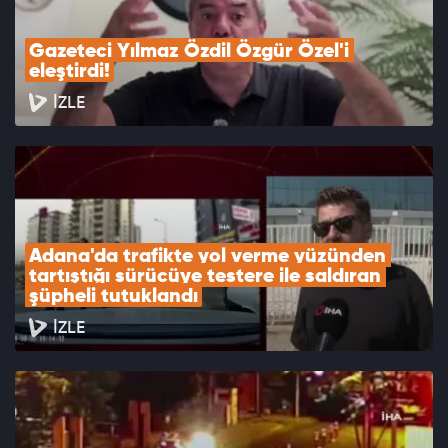
Gazeteci Yılmaz Özdil Özgür Özel'i 
eleştirdi!
İZLE
Adana'da trafikte yol verme yüzünden 
tartıştığı sürücüye testere ile saldıran 
şüpheli tutuklandı
İZLE