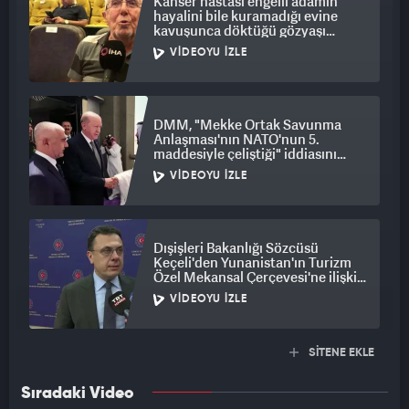
Kanser hastası engelli adamın
hayalini bile kuramadığı evine
kavuşunca döktüğü gözyaşı
duygulandırdı
VIDEOYU İZLE
DMM, "Mekke Ortak Savunma
Anlaşması'nın NATO'nun 5.
maddesiyle çeliştiği" iddiasını
yalanladı
VIDEOYU İZLE
Dışişleri Bakanlığı Sözcüsü
Keçeli'den Yunanistan'ın Turizm
Özel Mekansal Çerçevesi'ne ilişkin
açıklama
VIDEOYU İZLE
SİTENE EKLE
Sıradaki Video