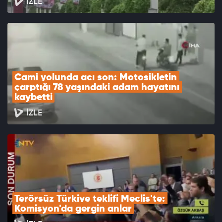
İZLE
Cami yolunda acı son: Motosikletin 
çarptığı 78 yaşındaki adam hayatını 
kaybetti
İZLE
Terörsüz Türkiye teklifi Meclis'te: 
Komisyon'da gergin anlar