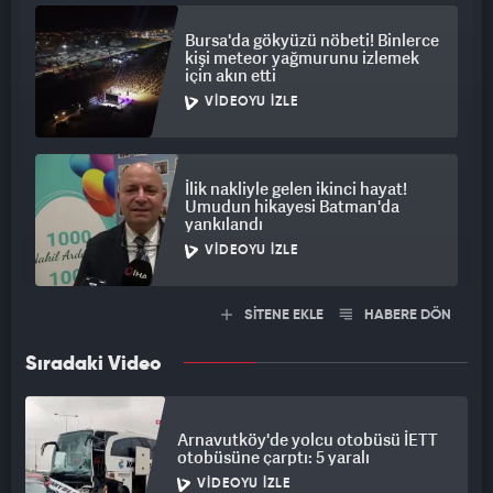
Bursa'da gökyüzü nöbeti! Binlerce
kişi meteor yağmurunu izlemek
için akın etti
VIDEOYU İZLE
İlik nakliyle gelen ikinci hayat!
Umudun hikayesi Batman'da
yankılandı
VIDEOYU İZLE
SİTENE EKLE
HABERE DÖN
Sıradaki Video
Arnavutköy'de yolcu otobüsü İETT
otobüsüne çarptı: 5 yaralı
VIDEOYU İZLE