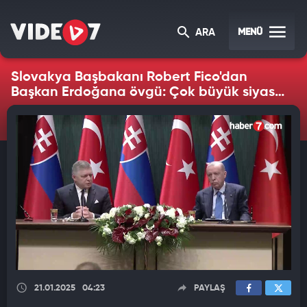
MENÜ
ARA
Slovakya Başbakanı Robert Fico'dan
Başkan Erdoğana övgü: Çok büyük siyasi
ve ekonomik aktörsünüz
21.01.2025
04:23
PAYLAŞ