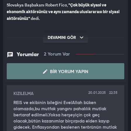
Slovakya Başbakanı Robert Fico,
"Çok büyük siyasi ve
ekonomik aktörsünüz
ve aynı zamanda uluslararası bir siyasi
aktörsünüz"
dedi.
DEVAMINI GÖR
Yorumlar
2 Yorum Var
BIR YORUM YAPIN
20.01.2025
22:35
KIZILELMA
REIS ve ekibinin bileğini EvelAllah büken
olamazda,bu mutfak yangını pahalılık mutlak
bertaraf edilmeli.Yoksa herşeyiçin çok geç
olacak,bütün kazanımlar birçırpıda elden kayıp
gidecek. Enflasyondan beslenen terörünün mutlak