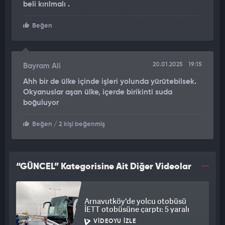
beli kırılmalı .
Beğen
20.01.2025
19:15
Bayram Ali
Ahh bir de ülke içinde işleri yolunda yürütebilsek.
Okyanuslar aşan ülke, içerde birikinti suda
boğuluyor
Beğen
/ 2 kişi beğenmiş
“GÜNCEL” Kategorisine Ait Diğer Videolar
Arnavutköy'de yolcu otobüsü
İETT otobüsüne çarptı: 5 yaralı
VIDEOYU İZLE