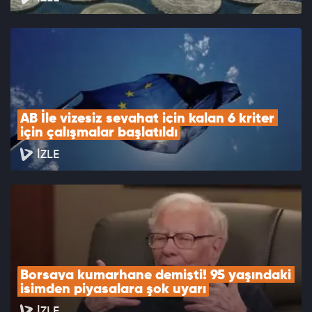
AB İle vizesiz seyahat için kalan 6 kriter 
için çalışmalar başlatıldı
İZLE
Borsaya kumarhane demişti! 95 yaşındaki 
isimden piyasalara şok uyarı
İZLE