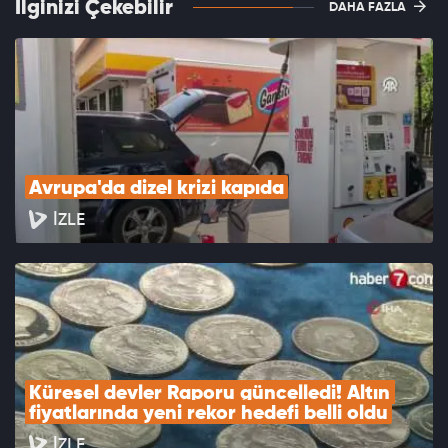
İlginizi Çekebilir
DAHA FAZLA
Avrupa'da dizel krizi kapıda
İZLE
Küresel devler Raporu güncelledi! Altın 
fiyatlarında yeni rekor hedefi belli oldu
İZLE