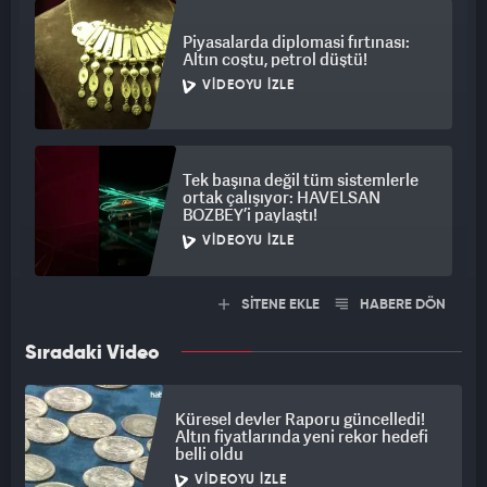
Piyasalarda diplomasi fırtınası:
Altın coştu, petrol düştü!
VIDEOYU İZLE
Tek başına değil tüm sistemlerle
ortak çalışıyor: HAVELSAN
BOZBEY’i paylaştı!
VIDEOYU İZLE
SİTENE EKLE
HABERE DÖN
Sıradaki Video
Küresel devler Raporu güncelledi!
Altın fiyatlarında yeni rekor hedefi
belli oldu
VIDEOYU İZLE