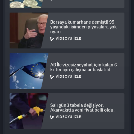
Borsaya kumarhane demişti! 95
yaşındaki isimden piyasalara şok
uyarı
VIDEOYU İZLE
AB İle vizesiz seyahat için kalan 6
kriter için çalışmalar başlatıldı
VIDEOYU İZLE
Salı günü tabela değişiyor:
Akaryakıtta yeni fiyat belli oldu!
VIDEOYU İZLE