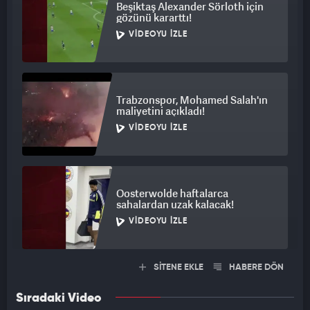
Beşiktaş Alexander Sörloth için
gözünü kararttı!
VIDEOYU İZLE
Trabzonspor, Mohamed Salah'ın
maliyetini açıkladı!
VIDEOYU İZLE
Oosterwolde haftalarca
sahalardan uzak kalacak!
VIDEOYU İZLE
SİTENE EKLE
HABERE DÖN
Sıradaki Video