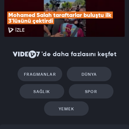
Mohamed Salah taraftarlar buluştu ilk 
3'lüsünü çektirdi
İZLE
'de daha fazlasını keşfet
FRAGMANLAR
DÜNYA
SAĞLIK
SPOR
YEMEK