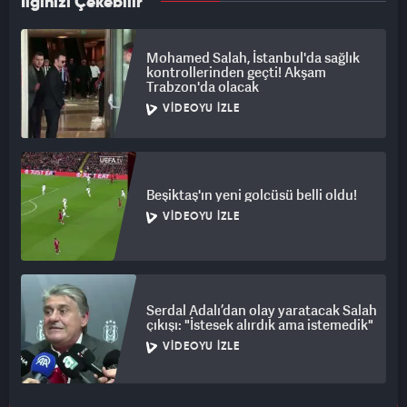
İlginizi Çekebilir
Mohamed Salah, İstanbul'da sağlık
kontrollerinden geçti! Akşam
Trabzon'da olacak
VIDEOYU İZLE
Beşiktaş'ın yeni golcüsü belli oldu!
VIDEOYU İZLE
Serdal Adalı’dan olay yaratacak Salah
çıkışı: "İstesek alırdık ama istemedik"
VIDEOYU İZLE