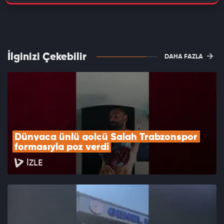
İlginizi Çekebilir
DAHA FAZLA
Dünyaca ünlü golcü Salah Trabzonspor 
formasıyla poz verdi
İZLE