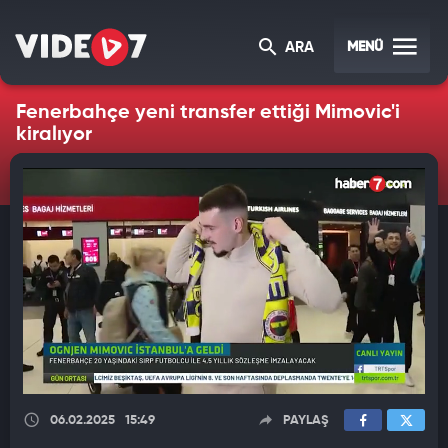
MENÜ
ARA
Fenerbahçe yeni transfer ettiği Mimovic'i
kiralıyor
06.02.2025
15:49
PAYLAŞ