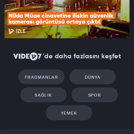
Nilda Müge cinayetine ilişkin güvenlik 
kamerası görüntüsü ortaya çıktı!
İZLE
'de daha fazlasını keşfet
FRAGMANLAR
DÜNYA
SAĞLIK
SPOR
YEMEK