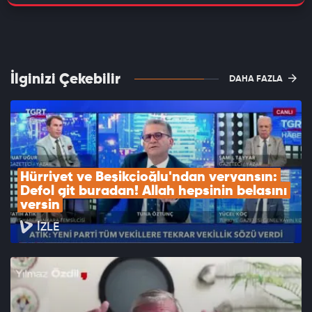
İlginizi Çekebilir
DAHA FAZLA
Hürriyet ve Beşikçioğlu'ndan veryansın: 
Defol git buradan! Allah hepsinin belasını 
versin
İZLE