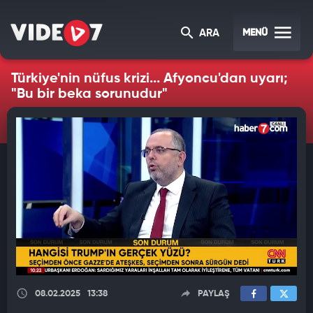
MENÜ
ARA
Türkiye'nin nüfus krizi... Afyoncu'dan uyarı;
"Bu bir beka sorunudur"
08.02.2025
13:38
PAYLAŞ