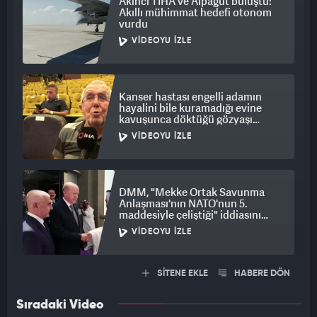
Akıncı TİHA ve Alpagut buluştu:
Akıllı mühimmat hedefi otonom
vurdu
VIDEOYU İZLE
Kanser hastası engelli adamın
hayalini bile kuramadığı evine
kavuşunca döktüğü gözyaşı
duygulandırdı
VIDEOYU İZLE
DMM, "Mekke Ortak Savunma
Anlaşması'nın NATO'nun 5.
maddesiyle çeliştiği" iddiasını
yalanladı
VIDEOYU İZLE
SİTENE EKLE
HABERE DÖN
Sıradaki Video