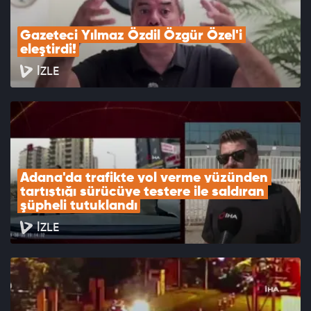
Gazeteci Yılmaz Özdil Özgür Özel'i 
eleştirdi!
İZLE
Adana'da trafikte yol verme yüzünden 
tartıştığı sürücüye testere ile saldıran 
şüpheli tutuklandı
İZLE