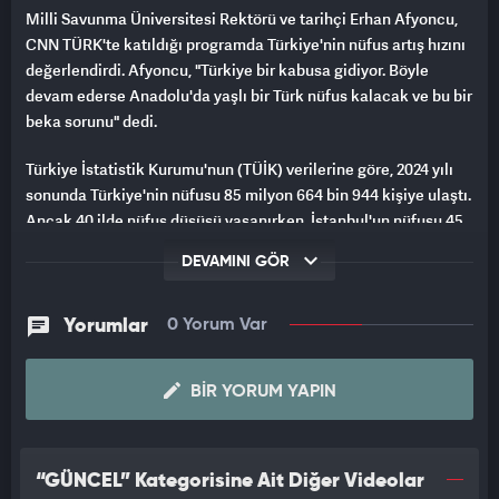
Milli Savunma Üniversitesi Rektörü ve tarihçi Erhan Afyoncu,
CNN TÜRK'te katıldığı programda Türkiye'nin nüfus artış hızını
değerlendirdi. Afyoncu, "Türkiye bir kabusa gidiyor. Böyle
devam ederse Anadolu'da yaşlı bir Türk nüfus kalacak ve bu bir
beka sorunu" dedi.
Türkiye İstatistik Kurumu'nun (TÜİK) verilerine göre, 2024 yılı
sonunda Türkiye'nin nüfusu 85 milyon 664 bin 944 kişiye ulaştı.
Ancak 40 ilde nüfus düşüşü yaşanırken, İstanbul'un nüfusu 45
bin kişi arttı.
DEVAMINI GÖR
Afyoncu, Cumhuriyet'in kuruluş döneminde Atatürk'ün nüfus
artışını teşvik ettiğini hatırlatarak, 1960'larda doğum kontrol
Yorumlar
0 Yorum Var
sisteminin devreye girmesiyle batıdaki Türk nüfusunun
azaldığını belirtti. "Doğurganlık hızı 1.51'e düştü, İstanbul'da ise
BIR YORUM YAPIN
bu oran 1'e kadar indi. Bu çok kritik bir durum" diyen Afyoncu,
doğurganlık hızının 2.0 olması gerektiğini vurguladı.
Afyoncu, "Türkiye'nin en önemli sorunu nüfustur. Bu çok ciddi
“GÜNCEL” Kategorisine Ait Diğer Videolar
bir risk ve beka sorunudur" ifadelerini kullandı.