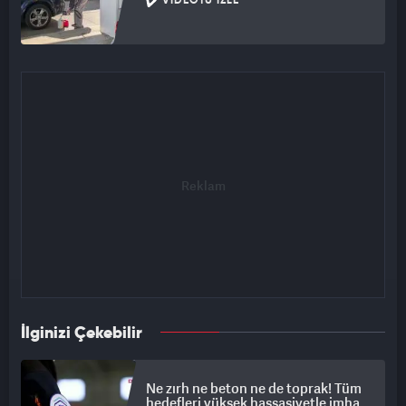
VIDEOYU İZLE
İlginizi Çekebilir
Ne zırh ne beton ne de toprak! Tüm
hedefleri yüksek hassasiyetle imha