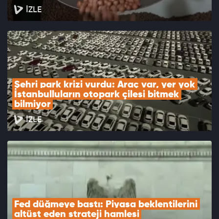
İZLE
Şehri park krizi vurdu: Araç var, yer yok 
İstanbulluların otopark çilesi bitmek 
bilmiyor
İZLE
Fed düğmeye bastı: Piyasa beklentilerini 
altüst eden strateji hamlesi