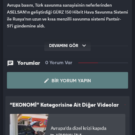
Avrupa basını, Türk savunma sanayisinin neferlerinden
ASELSAN'ın geliştirdiği GÜRZ 150 Hibrit Hava Savunma Sistemi
ile Rusya'nın uzun ve kısa menzilli savunma sistemi Pantsir-
S1'i gündemine aldı.
DEVAMINI GÖR
Yorumlar
0 Yorum Var
BIR YORUM YAPIN
“EKONOMİ” Kategorisine Ait Diğer Videolar
Avrupa'da dizel krizi kapıda