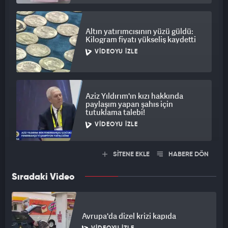
Altın yatırımcısının yüzü güldü:
Kilogram fiyatı yükseliş kaydetti
VIDEOYU İZLE
Aziz Yıldırım'ın kızı hakkında
paylaşım yapan şahıs için
tutuklama talebi!
VIDEOYU İZLE
SİTENE EKLE
HABERE DÖN
Sıradaki Video
Avrupa'da dizel krizi kapıda