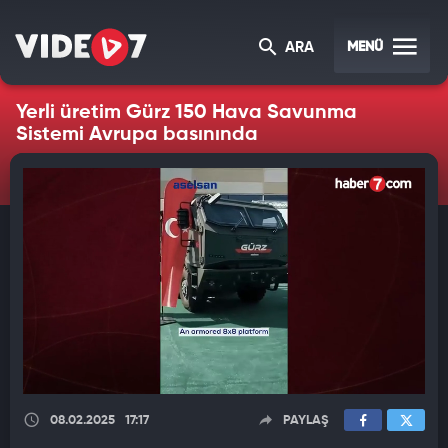
MENÜ
ARA
Yerli üretim Gürz 150 Hava Savunma
Sistemi Avrupa basınında
08.02.2025
17:17
PAYLAŞ