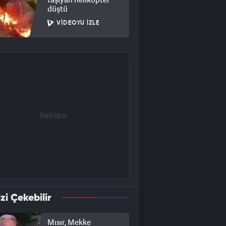
düştü
VIDEOYU İZLE
izi Çekebilir
Mısır, Mekke