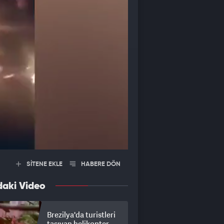
SİTENE EKLE
HABERE DÖN
daki Video
Brezilya'da turistleri
taşıyan helikopter