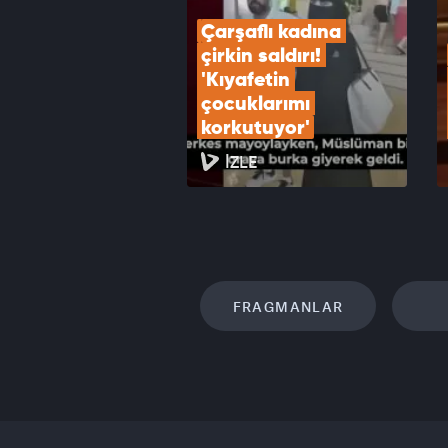
Çarşaflı kadına 
çirkin saldırı! 
'Kıyafetin 
çocuklarımı 
korkutuyor'
İZLE
FRAGMANLAR