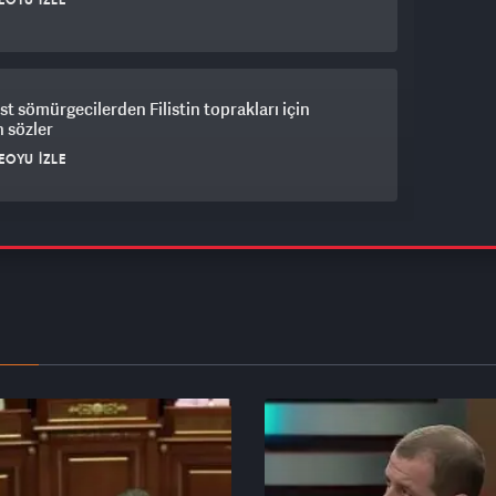
EOYU İZLE
st sömürgecilerden Filistin toprakları için
 sözler
EOYU İZLE
rliklerinin Kamikaze iha saldırısından kurtulduğu
nefes kesti
EOYU İZLE
Meclis Başkanvekilinden skandal 'af' çağrısı:
süz Türkiye" adımını yanlış yorumladı
EOYU İZLE