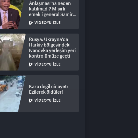
Anlaşması'na neden
katılmadı? Mısırlı
emekli general Samir
Ragheb açıkladı
VIDEOYU İZLE
Rusya: Ukrayna'da
Harkiv bölgesindeki
İvanovka yerleşim yeri
kontrolümüze geçti
VIDEOYU İZLE
Kaza değil cinayet:
Ezilerek öldüler!
VIDEOYU İZLE