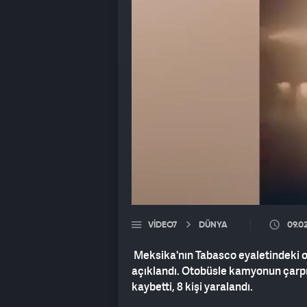
VIDEO7
DÜNYA
09.0
Meksika'nın Tabasco eyaletindeki ot
açıklandı. Otobüsle kamyonun çarpış
kaybetti, 8 kişi yaralandı.