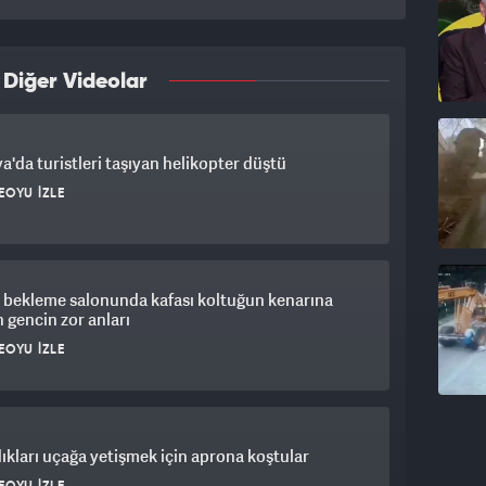
 Diğer Videolar
ya'da turistleri taşıyan helikopter düştü
EOYU İZLE
 bekleme salonunda kafası koltuğun kenarına
n gencin zor anları
EOYU İZLE
ıkları uçağa yetişmek için aprona koştular