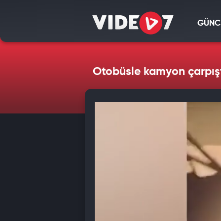
GÜNC
Otobüsle kamyon çarpıştı