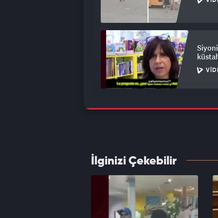
VID
Siyoni
küstah
VID
Rus bi
anlar 
VID
İlginizi Çekebilir
Alman 
"Terör
VID