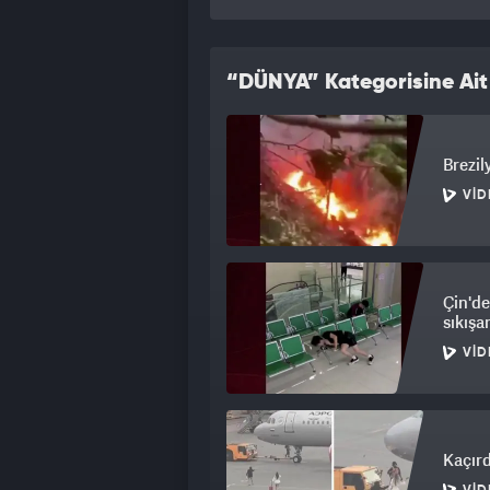
“DÜNYA” Kategorisine Ait
Brezil
VID
Çin'de
sıkışa
VID
Kaçırd