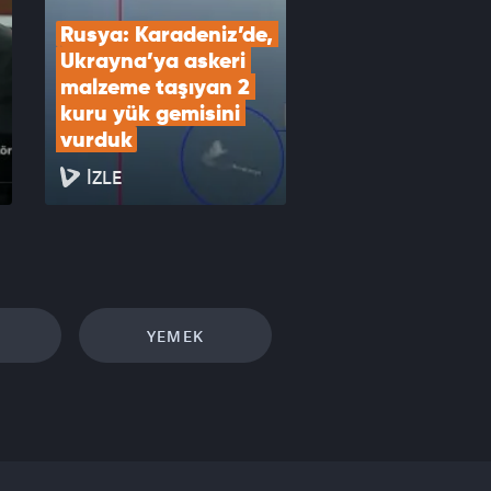
Rusya: Karadeniz’de, 
Ukrayna’ya askeri 
malzeme taşıyan 2 
kuru yük gemisini 
vurduk
İZLE
YEMEK