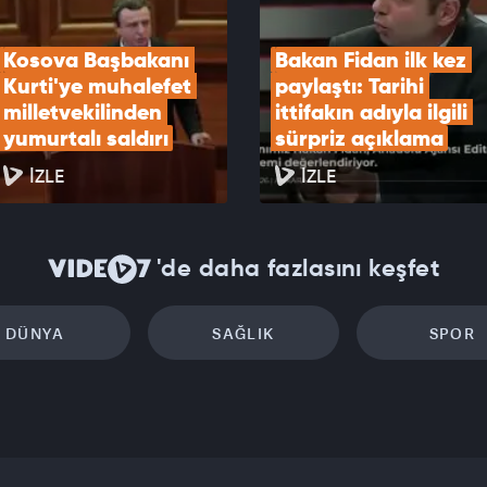
Kosova Başbakanı 
Bakan Fidan ilk kez 
Kurti'ye muhalefet 
paylaştı: Tarihi 
milletvekilinden 
ittifakın adıyla ilgili 
yumurtalı saldırı
sürpriz açıklama
İZLE
İZLE
'de daha fazlasını keşfet
DÜNYA
SAĞLIK
SPOR