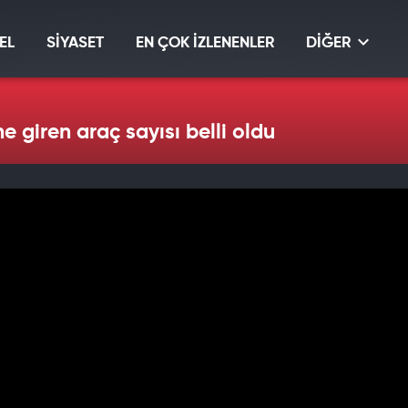
EL
SİYASET
EN ÇOK İZLENENLER
DİĞER
 giren araç sayısı belli oldu