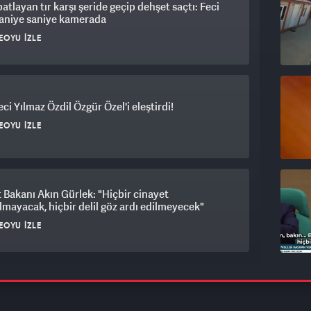
patlayan tır karşı şeride geçip dehşet saçtı: Feci
saniye saniye kamerada
EOYU İZLE
ci Yılmaz Özdil Özgür Özel'i eleştirdi!
EOYU İZLE
 Bakanı Akın Gürlek: "Hiçbir cinayet
mayacak, hiçbir delil göz ardı edilmeyecek"
EOYU İZLE
 Derneğine Mahkeme Kayyum atanması
nı aldı