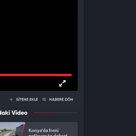
SİTENE EKLE
HABERE DÖN
daki Video
Konya'da freni
patlayan tır dehşet