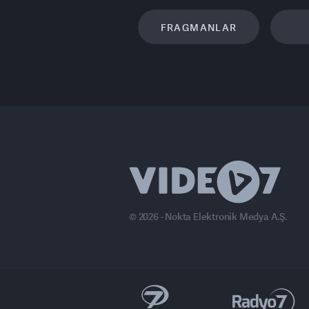
FRAGMANLAR
© 2026 - Nokta Elektronik Medya A.Ş.
anal 7 Avrupa
Ülke TV
Haber7