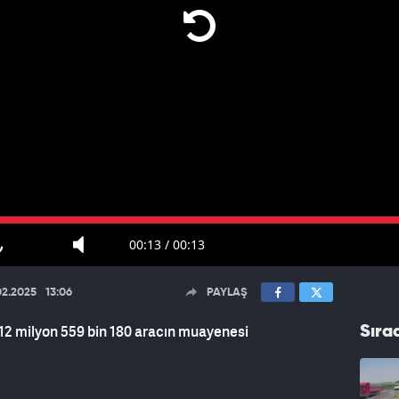
00:13
/
00:13
02.2025
13:06
PAYLAŞ
 12 milyon 559 bin 180 aracın muayenesi
Sıra