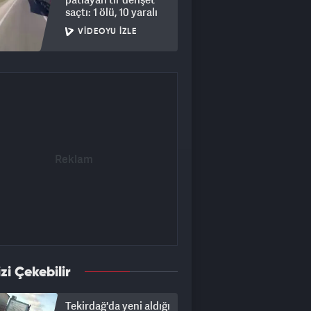
saçtı: 1 ölü, 10 yaralı
VIDEOYU İZLE
izi Çekebilir
Tekirdağ'da yeni aldığı