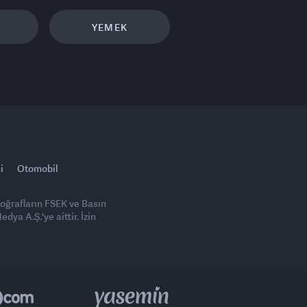
YEMEK
i
Otomobil
toğrafların FSEK ve Basın
ya A.Ş.'ye aittir. İzin