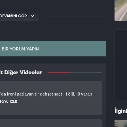
DEVAMINI GÖR
BIR YORUM YAPIN
t Diğer Videolar
da freni patlayan tır dehşet saçtı: 1 ölü, 10 yaralı
EOYU İZLE
İlgin