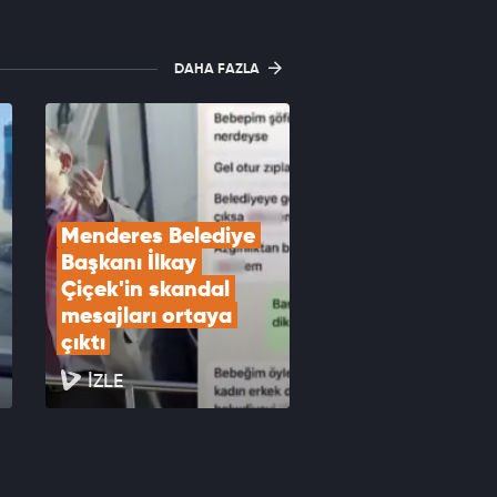
DAHA FAZLA
Menderes Belediye 
Başkanı İlkay 
Çiçek'in skandal 
mesajları ortaya 
çıktı
İZLE