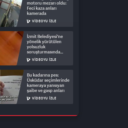
motoru mezarı oldu:
Feci kaza anları
kamerada
VIDEOYU İZLE
İzmit Belediyesi'ne
yönelik yürütülen
yolsuzluk
soruşturmasında
rüşvet görüntüleri
VIDEOYU İZLE
ortaya çıktı
Bu kadarına pes:
Üsküdar seçimlerinde
kameraya yansıyan
şaibe ve gasp anları
VIDEOYU İZLE