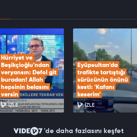
EOYU İZLE
ri Bakanlık DEAŞ terör örgütü için 30 ilde
ye bastı!
EOYU İZLE
Hürriyet ve 
Beşikçioğlu'ndan 
Eyüpsultan'da 
veryansın: Defol git 
trafikte tartıştığı 
buradan! Allah 
sürücünün önünü 
hepsinin belasını 
kesti: 'Kafanı 
versin
keserim'
İZLE
İZLE
'de daha fazlasını keşfet