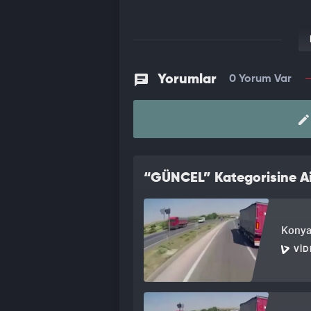
Yorumlar
0 Yorum Var
“GÜNCEL” Kategorisine Ai
Konya'
VID