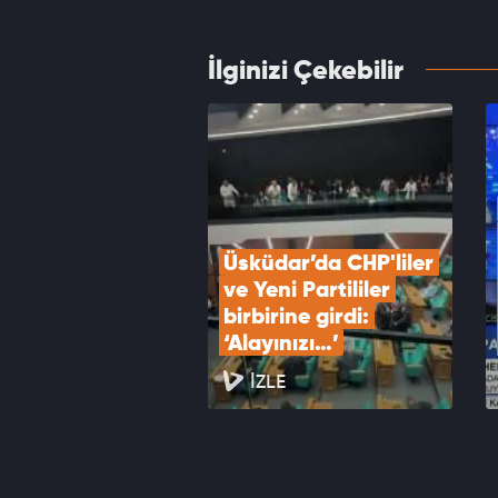
VID
İlginizi Çekebilir
İçişle
düğme
VID
Üsküdar’da CHP'liler 
ve Yeni Partililer 
birbirine girdi: 
‘Alayınızı…’
İZLE