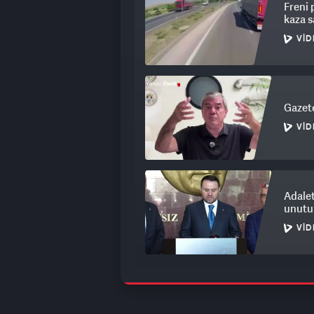
Freni 
kaza 
VID
Gazete
VID
Adalet
unutul
VID
AHBAP
kararı