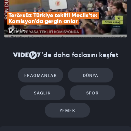
Terörsüz Türkiye teklifi Meclis'te: 
Komisyon'da gergin anlar
İZLE
'de daha fazlasını keşfet
FRAGMANLAR
DÜNYA
SAĞLIK
SPOR
YEMEK