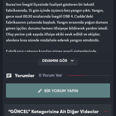
Bursa'nın İnegöl ilçesinde faaliyet gösteren bir tekstil
fabrikasında, 15 gün içinde üçüncü kez yangın çıktı. Yangın,
gece saat 00:30 sıralarında İnegöl OSB 4. Cadde'deki
fabrikasının çatısında başladı. Yangın sırasında yoğun dumanı
gören işçiler, durumu hemen itfaiyeye bildirerek yardım istedi.
Olay yerine çok sayıda itfaiye ekibi sevk edildi ve ekipler,
alevlere kısa sürede müdahale ederek yangını söndürdü.
Fabrikanın çatısına kurulan güneş enerji sistemlerinde
meydana gelen yangınların, 15 gün içinde üç kez tekrarladığı
DEVAMINI GÖR
bildirildi. Yangının çıkış sebebi ise henüz araştırılıyor.
Yorumlar
0 Yorum Var
BIR YORUM YAPIN
“GÜNCEL” Kategorisine Ait Diğer Videolar