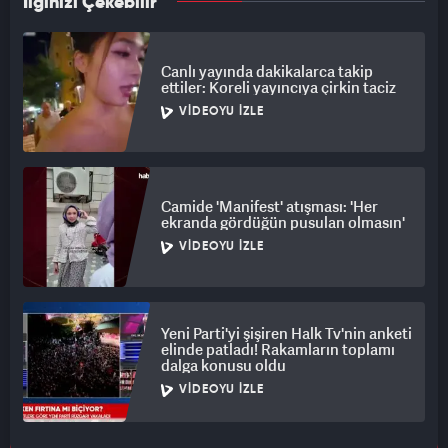
İlginizi Çekebilir
Canlı yayında dakikalarca takip
ettiler: Koreli yayıncıya çirkin taciz
VIDEOYU İZLE
Camide 'Manifest' atışması: 'Her
ekranda gördüğün pusulan olmasın'
VIDEOYU İZLE
Yeni Parti'yi şişiren Halk Tv'nin anketi
elinde patladı! Rakamların toplamı
dalga konusu oldu
VIDEOYU İZLE