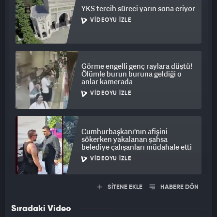
YKS tercih süreci yarın sona eriyor
VIDEOYU İZLE
Görme engelli genç raylara düştü!
Ölümle burun buruna geldiği o
anlar kamerada
VIDEOYU İZLE
Cumhurbaşkanı'nın afişini
sökerken yakalanan şahsa
belediye çalışanları müdahale etti
VIDEOYU İZLE
SİTENE EKLE
HABERE DÖN
Sıradaki Video