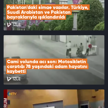
Pakistan'daki simge yapılar, Türkiye, 
Suudi Arabistan ve Pakistan 
bayraklarıyla ışıklandırıldı
İZLE
Cami yolunda acı son: Motosikletin 
çarptığı 78 yaşındaki adam hayatını 
kaybetti
İZLE