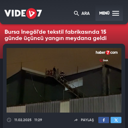
MENÜ
ARA
Bursa İnegöl'de tekstil fabrikasında 15
günde üçüncü yangın meydana geldi
11.02.2025
11:29
PAYLAŞ