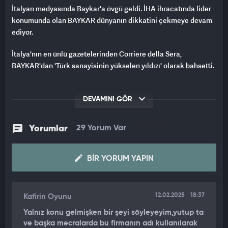
İtalyan medyasında Baykar'a övgü geldi. İHA ihracatında lider
konumunda olan BAYKAR dünyanın dikkatini çekmeye devam
ediyor.
İtalya'nın en ünlü gazetelerinden Corriere della Sera,
BAYKAR'dan 'Türk sanayisinin yükselen yıldızı' olarak bahsetti.
DEVAMINI GÖR
Yorumlar
29 Yorum Var
BIR YORUM YAPIN
12.02.2025
18:37
Kafirin Oyunu
Yalnız konu gelmişken bir şeyi söyleyeyim,yutup ta
ve başka mecralarda bu firmanın adı kullanılarak