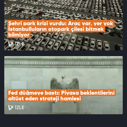
Şehri park krizi vurdu: Araç var, yer yok 
İstanbulluların otopark çilesi bitmek 
bilmiyor
İZLE
Fed düğmeye bastı: Piyasa beklentilerini 
altüst eden strateji hamlesi
İZLE