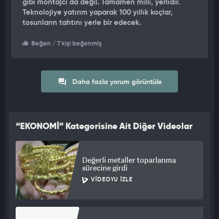
gibi montajcı da değil. Tamamen milli, yerlidir.
Teknolojiye yatırım yaparak 100 yıllık koçlar,
tosunların tahtını yerle bir edecek.
Beğen
/ 7 kişi beğenmiş
Daha fazla yorum görüntüle
“EKONOMİ” Kategorisine Ait Diğer Videolar
Değerli metaller toparlanma
sürecine girdi
VIDEOYU İZLE