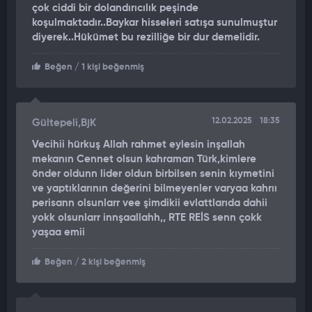
çok ciddi bir dolandırıcılık peşinde
koşulmaktadır..Baykar hisseleri satışa sunulmuştur
diyerek..Hükümet bu rezilliğe bir dur demelidir.
Beğen
/ 1 kişi beğenmiş
12.02.2025
18:35
Gültepeli,BjK
Vecihii hürkuş Allah rahmet eylesin inşallah
mekanın Cennet olsun kahraman Türk,kimlere
önder oldunn lider oldun birbilsen senin kıymetini
ve yaptıklarının değerini bilmeyenler varyaa kahrıı
perisann olsunlarr vee şimdikii evlattlarıda dahii
yokk olsunlarr innşaallahh,, RTE REİS senn çokk
yaşaa emii
Beğen
/ 2 kişi beğenmiş