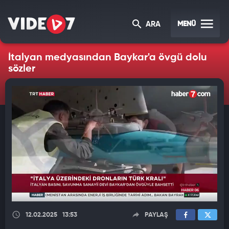
MENÜ
ARA
İtalyan medyasından Baykar'a övgü dolu
sözler
12.02.2025
13:53
PAYLAŞ