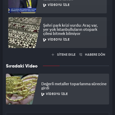
VIDEOYU İZLE
Şehri park krizi vurdu: Araç var,
yer yok İstanbulluların otopark
çilesi bitmek bilmiyor
VIDEOYU İZLE
SİTENE EKLE
HABERE DÖN
Sıradaki Video
Değerli metaller toparlanma sürecine
girdi
VIDEOYU İZLE