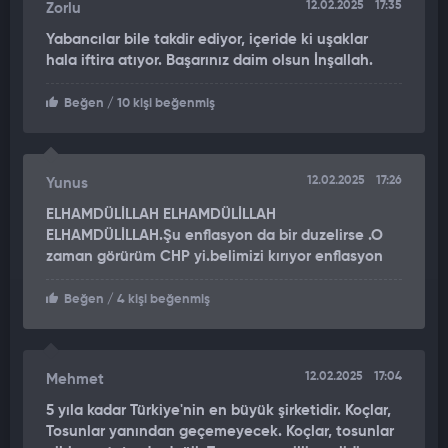
12.02.2025
17:35
Zorlu
Yabancılar bile takdir ediyor, içeride ki uşaklar
hala iftira atıyor. Başarınız daim olsun İnşallah.
Beğen
/ 10 kişi beğenmiş
12.02.2025
17:26
Yunus
ELHAMDÜLİLLAH ELHAMDÜLİLLAH
ELHAMDÜLİLLAH.Şu enflasyon da bir duzelirse .O
zaman görürüm CHP yi.belimizi kırıyor enflasyon
Beğen
/ 4 kişi beğenmiş
12.02.2025
17:04
Mehmet
5 yıla kadar Türkiye'nin en büyük şirketidir. Koçlar,
Tosunlar yanından geçemeyecek. Koçlar, tosunlar