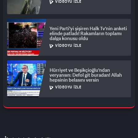
VIDEOYU İZLE
Yeni Parti'yi şişiren Halk Tv'nin anketi
elinde patladı! Rakamların toplamı
dalga konusu oldu
VIDEOYU İZLE
Hürriyet ve Beşikçioğlu'ndan
veryansın: Defol git buradan! Allah
hepsinin belasını versin
VIDEOYU İZLE