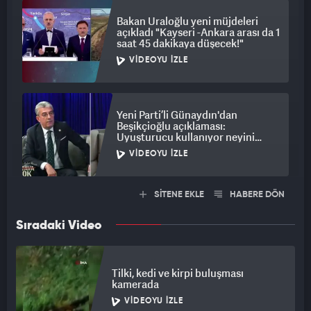
Bakan Uraloğlu yeni müjdeleri
açıkladı "Kayseri -Ankara arası da 1
saat 45 dakikaya düşecek!"
VIDEOYU İZLE
Yeni Parti’li Günaydın'dan
Beşikçioğlu açıklaması:
Uyuşturucu kullanıyor neyini
savunayım!
VIDEOYU İZLE
SİTENE EKLE
HABERE DÖN
Sıradaki Video
Tilki, kedi ve kirpi buluşması
kamerada
VIDEOYU İZLE