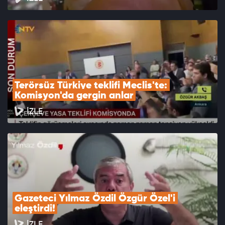
Terörsüz Türkiye teklifi Meclis'te: 
Komisyon'da gergin anlar
İZLE
Gazeteci Yılmaz Özdil Özgür Özel'i 
eleştirdi!
İZLE