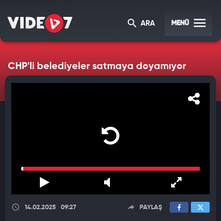
MENÜ
ARA
CHP'li belediyeler satmaya doyamıyor
14.02.2025
09:27
PAYLAŞ