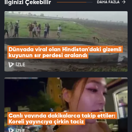
İlginizi Çekebilir
DAHA FAZLA
Dünyada viral olan Hindistan'daki gizemli 
kuyunun sır perdesi aralandı
İZLE
Canlı yayında dakikalarca takip ettiler: 
Koreli yayıncıya çirkin taciz
İZLE