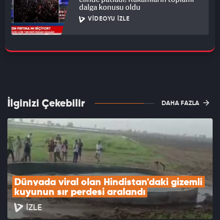
dalga konusu oldu
VIDEOYU İZLE
İlginizi Çekebilir
DAHA FAZLA
Dünyada viral olan Hindistan'daki gizemli 
kuyunun sır perdesi aralandı
İZLE