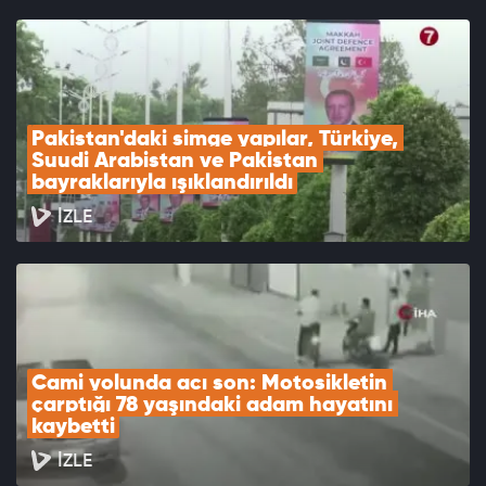
Pakistan'daki simge yapılar, Türkiye, 
Suudi Arabistan ve Pakistan 
bayraklarıyla ışıklandırıldı
İZLE
Cami yolunda acı son: Motosikletin 
çarptığı 78 yaşındaki adam hayatını 
kaybetti
İZLE