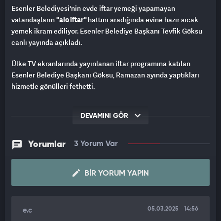
Esenler Belediyesi'nin evde iftar yemeği yapamayan
vatandaşların
"alo iftar"
hattını aradığında evine hazır sıcak
yemek ikram ediliyor. Esenler Belediye Başkanı Tevfik Göksu
canlı yayında açıkladı.
Ülke TV ekranlarında yayınlanan iftar programına katılan
Esenler Belediye Başkanı Göksu, Ramazan ayında yaptıkları
hizmetle gönülleri fethetti.
Esenler Belediyesi
, bir sebepten dolayı yemek yapamayan,
DEVAMINI GÖR
yapmak istemeyen kadınlara özel evlere iftar yemeği servisi
hizmeti başlattı.
Yorumlar
3 Yorum Var
Esenler Belediye Başkanı Mehmet Tevfik Göksu
, söz konusu
uygulamayı
Ülke TV
ekranlarında yayınlanan
“Nurettin
Nursaçan'la İftar Saati”
programında paylaştı.
BIR YORUM YAPIN
Göksu’nun yaptığı açıklama sosyal medyada,
“Halkın vergileri
halka gidiyor.”, “Faydalanan vatandaşlarımıza afiyet şifa
05.03.2025
14:56
e.c
olsun!”
şeklinde yorumlar aldı.