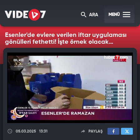
MENÜ
ARA
Esenler'de evlere verilen iftar uygulaması
gönülleri fethetti! İşte örnek olacak
uygulamanın detayları
05.03.2025
13:31
PAYLAŞ