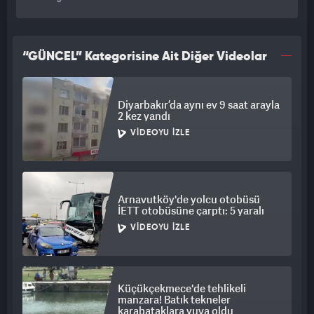
“GÜNCEL” Kategorisine Ait Diğer Videolar
Diyarbakır’da aynı ev 9 saat arayla
2 kez yandı
VIDEOYU İZLE
Arnavutköy'de yolcu otobüsü
İETT otobüsüne çarptı: 5 yaralı
VIDEOYU İZLE
Küçükçekmece'de tehlikeli
manzara! Batık tekneler
karabataklara yuva oldu