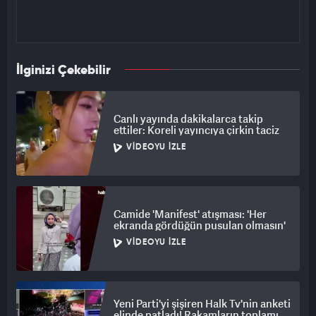
İlginizi Çekebilir
Canlı yayında dakikalarca takip
ettiler: Koreli yayıncıya çirkin taciz
VIDEOYU İZLE
Camide 'Manifest' atışması: 'Her
ekranda gördüğün pusulan olmasın'
VIDEOYU İZLE
Yeni Parti'yi şişiren Halk Tv'nin anketi
elinde patladı! Rakamların toplamı