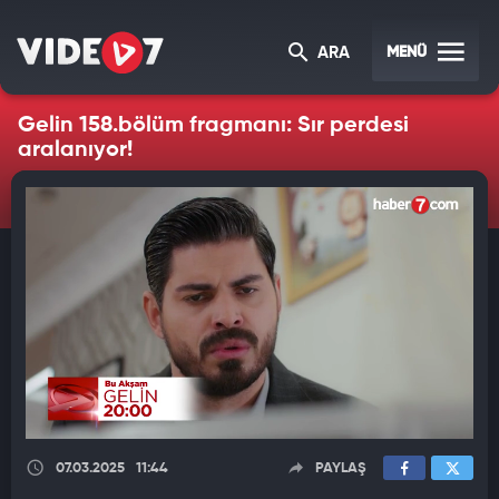
MENÜ
ARA
Gelin 158.bölüm fragmanı: Sır perdesi
aralanıyor!
07.03.2025
11:44
PAYLAŞ