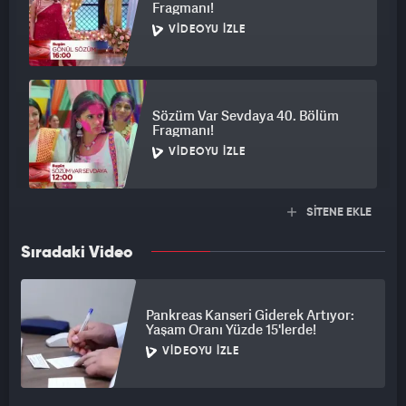
Fragmanı!
VIDEOYU İZLE
Sözüm Var Sevdaya 40. Bölüm
Fragmanı!
VIDEOYU İZLE
SİTENE EKLE
Sıradaki Video
Pankreas Kanseri Giderek Artıyor:
Yaşam Oranı Yüzde 15'lerde!
VIDEOYU İZLE