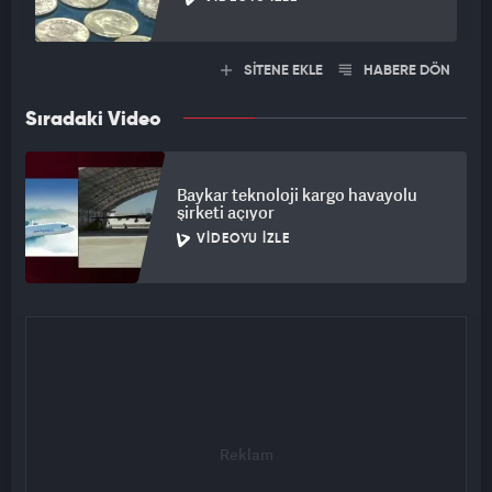
SİTENE EKLE
HABERE DÖN
Sıradaki Video
Baykar teknoloji kargo havayolu
şirketi açıyor
VIDEOYU İZLE