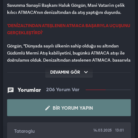
Savunma Sanayii Başkanı Haluk Görgün, Mavi Vatan’ın çelik
kılıcı ATMACA'nın denizaltından da atış yaptığını duyurdu.
'DENİZALTINDAN ATEŞLENEN ATMACA BAŞARIYLA UÇUŞUNU
GERÇEKLEŞTİRDİ'
Görgün, "Dünyada sayılı ülkenin sahip olduğu su altından
Güdümlü Mermi Atış kabiliyetini, bugünkü ATMACA atışı ile
doğrulamış olduk. Denizaltından ateşlenen ATMACA, başarıyla
uçuşunu gerçekleştirdi." dedi.
DEVAMINI GÖR
Haluk Görgün, başta Deniz Kuvvetleri Komutanı Oramiral
Ercüment Tatlıoğlu olmak üzere, Deniz Kuvvetleri Komutanlığı
Yorumlar
206 Yorum Var
personeline, Roketsan'a, başkanlık personeline,
mühendislerine, teknisyenlerine ve tüm alt yüklenicilerine
teşekkür etti.
BIR YORUM YAPIN
Görgün, "Türk savunma sanayii, karada, havada ve denizde tam
bağımsız yarınlar için ilerliyor." dedi.
14.03.2025
13:01
Tataroglu