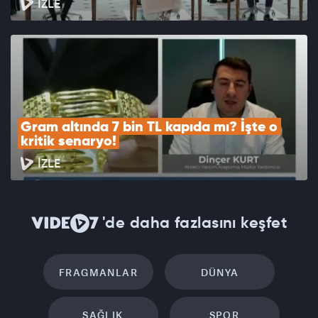
İZLE
Gram altında 7 bin TL kapıda mı? İşte o 
kritik senaryo!
İZLE
'de daha fazlasını keşfet
FRAGMANLAR
DÜNYA
SAĞLIK
SPOR