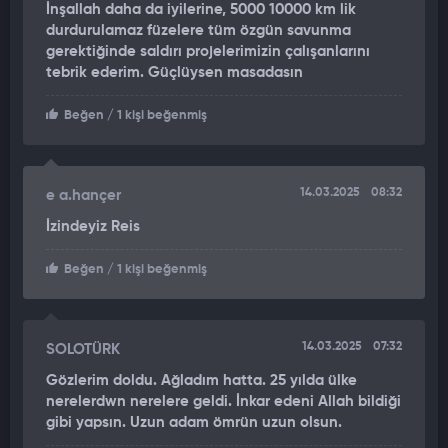
İnşallah daha da iyilerine, 5000 10000 km lik
'DENİZLERİN ALTINI ÜSTÜNE GETİRİYORUZ'
durdurulamaz füzelere tüm özgün savunma
gerektiğinde saldırı projelerimizin çalışanlarını
Roketsan da "Denizlerin altını üstüne getiriyoruz" diyerek
tebrik ederim. Güçlüysen masadasın
ATMACA'ya ilişkin bir paylaşım yaptı:
Beğen
/ 1 kişi beğenmiş
"Denizaltından ateşlenen KAPSÜLLÜ ATMACA seyir füzesi
atışı başarıyla gerçekleştirildi.
Mavi Vatanın Çelik Kılıcı ATMACA’nın üstün kabiliyetleri ile
14.03.2025
08:32
e a.hançer
vatan savunmamıza güç katmaya devam ediyoruz!"
İzindeyiz Reis
Beğen
/ 1 kişi beğenmiş
14.03.2025
07:32
SOLOTÜRK
Gözlerim doldu. Ağladım hatta. 25 yılda ülke
nerelerdwn nerelere geldi. İnkar edeni Allah bildiği
gibi yapsın. Uzun adam ömrün uzun olsun.