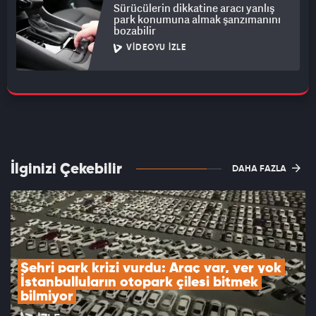
Sürücülerin dikkatine aracı yanlış
park konumuna almak şanzımanını
bozabilir
VIDEOYU İZLE
İlginizi Çekebilir
DAHA FAZLA
Şehri park krizi vurdu: Araç var, yer yok 
İstanbulluların otopark çilesi bitmek 
bilmiyor