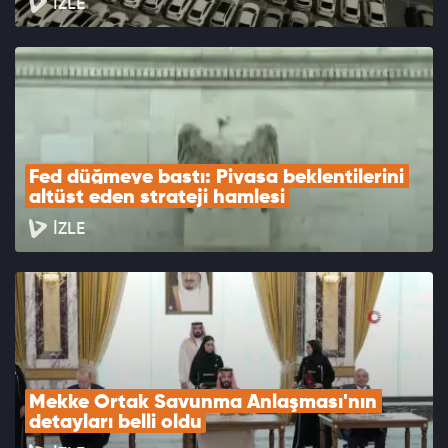
İZLE
Fed düğmeye bastı: Piyasa beklentilerini 
altüst eden strateji hamlesi
İZLE
Mekke Ortak Savunma Anlaşması'nın 
detayları belli oldu