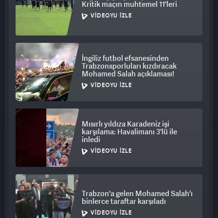
Kritik maçın muhtemel 11'leri
VIDEOYU İZLE
İngiliz futbol efsanesinden
Trabzonsporluları kızdıracak
Mohamed Salah açıklaması!
VIDEOYU İZLE
Mısırlı yıldıza Karadeniz işi
karşılama: Havalimanı 3'lü ile
inledi
VIDEOYU İZLE
Trabzon'a gelen Mohamed Salah'ı
binlerce taraftar karşıladı
VIDEOYU İZLE