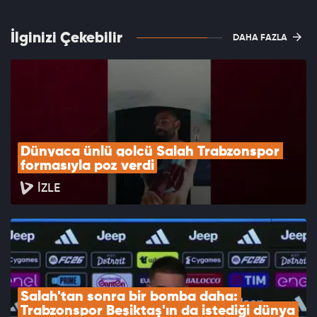
İlginizi Çekebilir
DAHA FAZLA
Dünyaca ünlü golcü Salah Trabzonspor 
formasıyla poz verdi
İZLE
Salah'tan sonra bir bomba daha: 
Trabzonspor Beşiktaş'ın da istediği dünya 