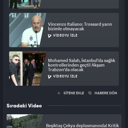
Vincenzo Italiano: Trossard yarın
bizimle olmayacak
VIDEOYU İZLE
Mohamed Salah, İstanbul'da sağlık
kontrollerinden geçti! Akşam
Trabzon'da olacak
VIDEOYU İZLE
SİTENE EKLE
HABERE DÖN
Sıradaki Video
Beşiktaş Çekya deplasmanında! Kritik