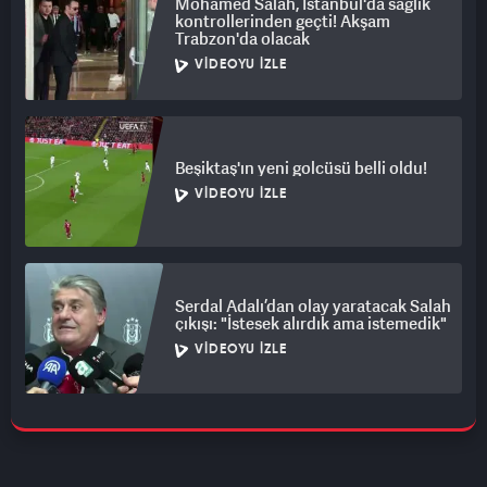
Mohamed Salah, İstanbul'da sağlık
kontrollerinden geçti! Akşam
Trabzon'da olacak
VIDEOYU İZLE
Beşiktaş'ın yeni golcüsü belli oldu!
VIDEOYU İZLE
Serdal Adalı’dan olay yaratacak Salah
çıkışı: "İstesek alırdık ama istemedik"
VIDEOYU İZLE