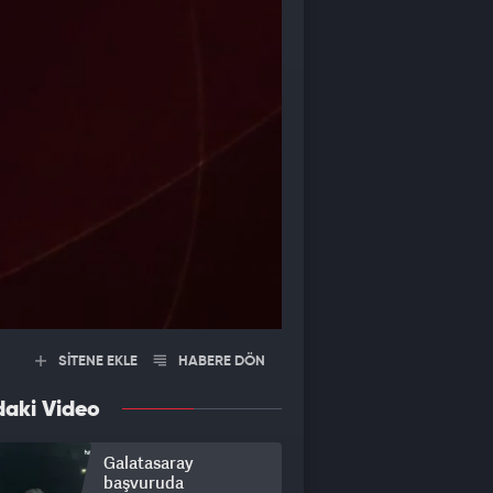
SİTENE EKLE
HABERE DÖN
daki Video
Galatasaray
başvuruda