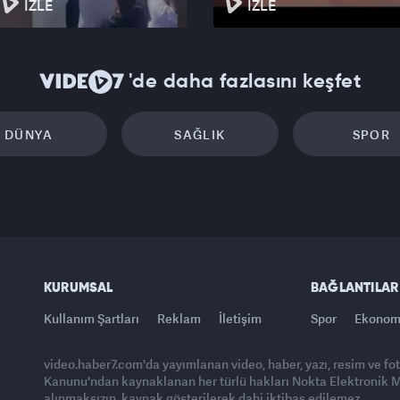
İZLE
İZLE
'de daha fazlasını keşfet
DÜNYA
SAĞLIK
SPOR
KURUMSAL
BAĞLANTILAR
Kullanım Şartları
Reklam
İletişim
Spor
Ekonom
video.haber7.com'da yayımlanan video, haber, yazı, resim ve fo
Kanunu'ndan kaynaklanan her türlü hakları Nokta Elektronik Med
alınmaksızın, kaynak gösterilerek dahi iktibas edilemez.