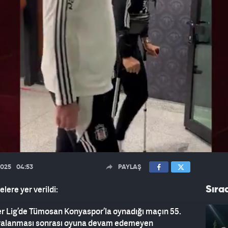
2025
04:53
PAYLAŞ
lere yer verildi:
Sıra
er Lig’de Tümosan Konyaspor’la oynadığı maçın 55.
yaralanması sonrası oyuna devam edemeyen