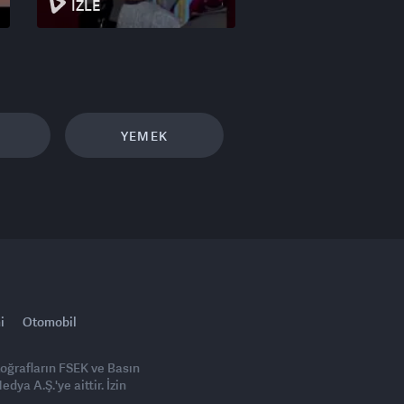
İZLE
YEMEK
i
Otomobil
toğrafların FSEK ve Basın
ya A.Ş.'ye aittir. İzin