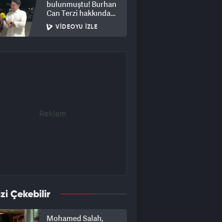
bulunmuştu! Burhan
Can Terzi hakkında
soruşturma başlatıldı
VIDEOYU İZLE
izi Çekebilir
Mohamed Salah,