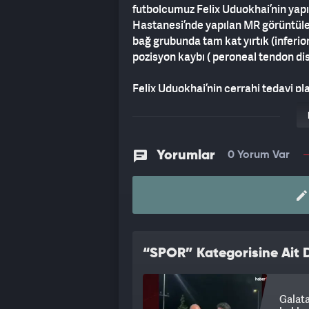
futbolcumuz Felix Uduokhai’nin yap
Hastanesi’nde yapılan MR görüntüle
bağ grubunda tam kat yırtık (inferi
pozisyon kaybı ( peroneal tendon dis
Felix Uduokhai’nin cerrahi tedavi pl
tarafından başlanmıştır."
Yorumlar
0 Yorum Var
“SPOR” Kategorisine Ait D
Galat