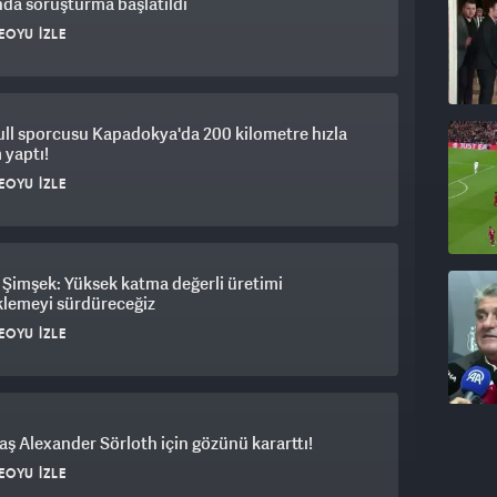
da soruşturma başlatıldı
EOYU İZLE
ll sporcusu Kapadokya'da 200 kilometre hızla
 yaptı!
EOYU İZLE
Şimşek: Yüksek katma değerli üretimi
klemeyi sürdüreceğiz
EOYU İZLE
aş Alexander Sörloth için gözünü kararttı!
EOYU İZLE