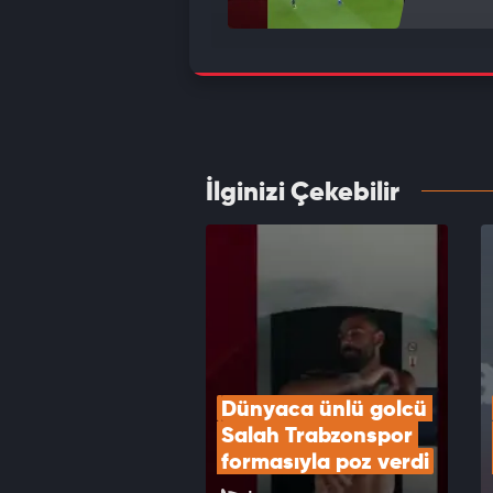
Trabzo
VID
İlginizi Çekebilir
Ooster
VID
Dünyaca ünlü golcü 
Salah Trabzonspor 
formasıyla poz verdi