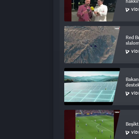
hakkın
VID
Red Bu
slalom
VID
Bakan 
deste
VID
Beşikt
VID