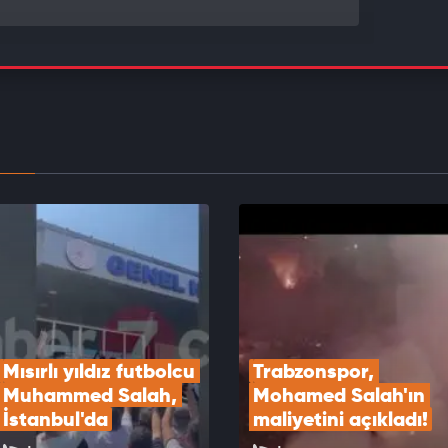
nspor, Mohamed Salah'ın maliyetini açıkladı!
EOYU İZLE
wolde haftalarca sahalardan uzak kalacak!
EOYU İZLE
Mısırlı yıldız futbolcu 
Trabzonspor, 
Muhammed Salah, 
Mohamed Salah'ın 
İstanbul'da
maliyetini açıkladı!