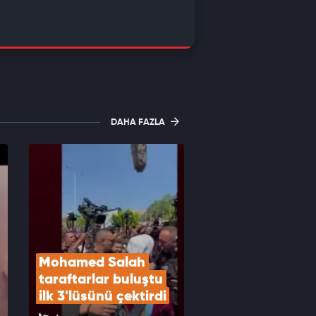
DAHA FAZLA
Mohamed Salah 
taraftarlar buluştu 
ilk 3'lüsünü çektirdi