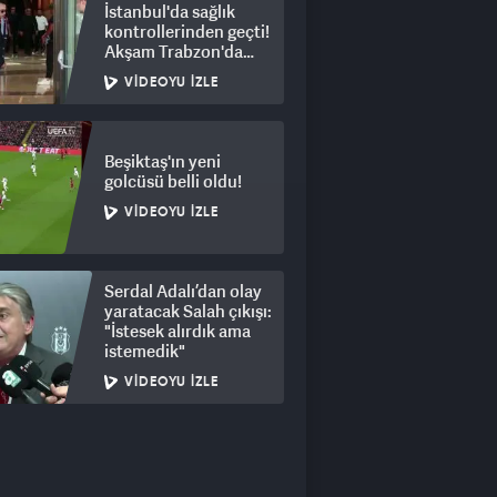
İstanbul'da sağlık
kontrollerinden geçti!
Akşam Trabzon'da
olacak
VIDEOYU İZLE
Beşiktaş'ın yeni
golcüsü belli oldu!
VIDEOYU İZLE
Serdal Adalı’dan olay
yaratacak Salah çıkışı:
"İstesek alırdık ama
istemedik"
VIDEOYU İZLE