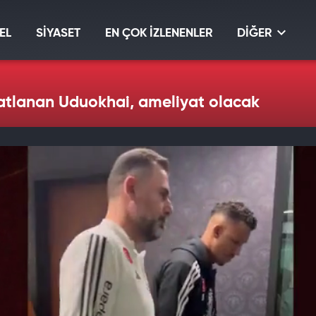
EL
SİYASET
EN ÇOK İZLENENLER
DİĞER
tlanan Uduokhai, ameliyat olacak