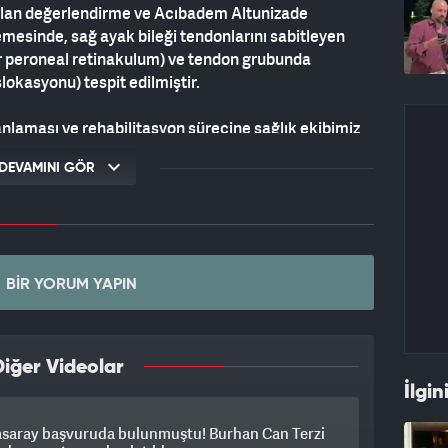
ılan değerlendirme ve Acıbadem Altunizade
mesinde, sağ ayak bileği tendonlarını sabitleyen
or peroneal retinakulum) ve tendon grubunda
lokasyonu) tespit edilmiştir.
anlaması ve rehabilitasyon sürecine sağlık ekibimiz
DEVAMINI GÖR
BIR YORUM YAPIN
iğer Videolar
İlgin
asaray başvuruda bulunmuştu! Burhan Can Terzi