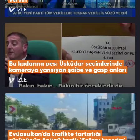
versin
İZLE
Bu kadarına pes: Üsküdar seçimlerinde 
kameraya yansıyan şaibe ve gasp anları
İZLE
Eyüpsultan'da trafikte tartıştığı 