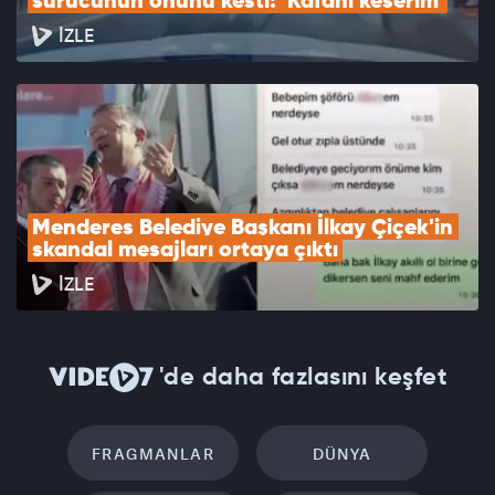
sürücünün önünü kesti: 'Kafanı keserim'
İZLE
Menderes Belediye Başkanı İlkay Çiçek'in 
skandal mesajları ortaya çıktı
İZLE
'de daha fazlasını keşfet
FRAGMANLAR
DÜNYA