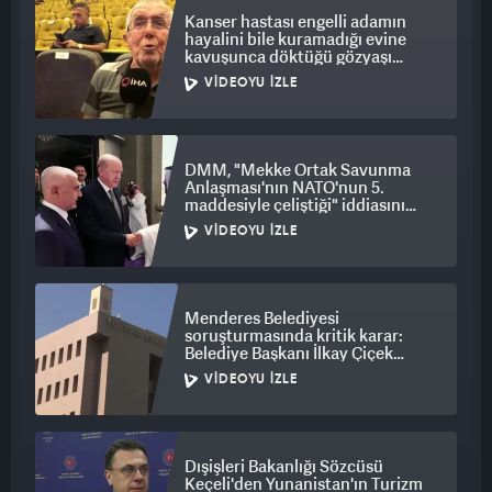
Kanser hastası engelli adamın
hayalini bile kuramadığı evine
kavuşunca döktüğü gözyaşı
duygulandırdı
VIDEOYU İZLE
DMM, "Mekke Ortak Savunma
Anlaşması'nın NATO'nun 5.
maddesiyle çeliştiği" iddiasını
yalanladı
VIDEOYU İZLE
Menderes Belediyesi
soruşturmasında kritik karar:
Belediye Başkanı İlkay Çiçek
tutuklandı
VIDEOYU İZLE
Dışişleri Bakanlığı Sözcüsü
Keçeli'den Yunanistan'ın Turizm