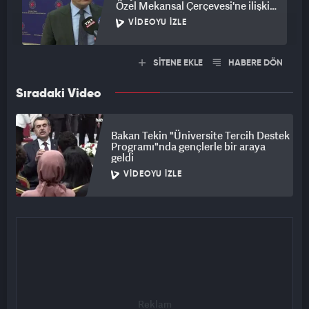
Özel Mekansal Çerçevesi'ne ilişkin
açıklama
VIDEOYU İZLE
SİTENE EKLE
HABERE DÖN
Sıradaki Video
Bakan Tekin "Üniversite Tercih Destek
Programı"nda gençlerle bir araya
geldi
VIDEOYU İZLE