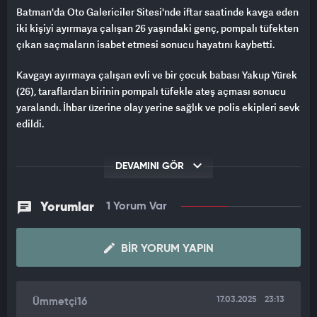
Batman'da Oto Galericiler Sitesi'nde iftar saatinde kavga eden
iki kişiyi ayırmaya çalışan 26 yaşındaki genç, pompalı tüfekten
çıkan saçmaların isabet etmesi sonucu hayatını kaybetti.
Kavgayı ayırmaya çalışan evli ve bir çocuk babası Yakup Yürek
(26), taraflardan birinin pompalı tüfekle ateş açması sonucu
yaralandı. İhbar üzerine olay yerine sağlık ve polis ekipleri sevk
edildi.
Ağır yaralanan Yürek, sevk edildiği Batman Eğitim ve Araştırma
DEVAMINI GÖR
Hastanesi'nde yapılan tüm müdahalelere rağmen
kurtarılamadı.
Yorumlar
1 Yorum Var
Olayla ilgili soruşturma sürüyor.
BIR YORUM YAPIN
17.03.2025
23:13
Ümmetçi16