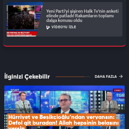
Yeni Parti'yi şişiren Halk Tv'nin anketi
elinde patladı! Rakamların toplamı
dalga konusu oldu
VIDEOYU İZLE
İlginizi Çekebilir
DAHA FAZLA
Hürriyet ve Beşikçioğlu'ndan veryansın: 
Defol git buradan! Allah hepsinin belasını 