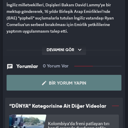
İngiliz milletvekilleri, Dışişleri Bakanı David Lammy'ye bir
mektup göndererek, 16 yıldır Birleşik Arap Emirlikleri'nde
(BAE) "şüpheli" suçlamalarla tutulan İngiliz vatandaşı Ryan
Cornelius'un serbest bırakılması için Emirlik yetkililerine
yaptırım uygulanmasını talep etti.
DEVAMINI GÖR
Yorumlar
0 Yorum Var
BIR YORUM YAPIN
“DÜNYA” Kategorisine Ait Diğer Videolar
Kolombiya'da freni patlayan tırı