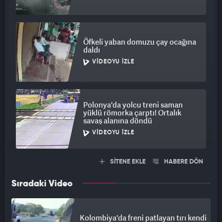
Öfkeli yaban domuzu çay ocağına
daldı
VIDEOYU İZLE
Polonya'da yolcu treni saman
yüklü römorka çarptı! Ortalık
savaş alanına döndü
VIDEOYU İZLE
SİTENE EKLE
HABERE DÖN
Sıradaki Video
Kolombiya'da freni patlayan tırı kendi