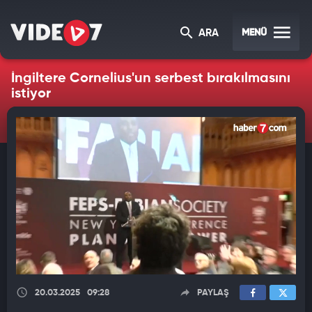
MENÜ
ARA
İngiltere Cornelius'un serbest bırakılmasını
istiyor
20.03.2025
09:28
PAYLAŞ