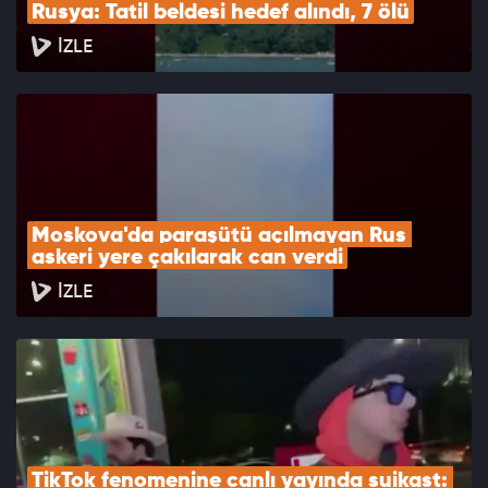
Rusya: Tatil beldesi hedef alındı, 7 ölü
İZLE
Moskova'da paraşütü açılmayan Rus 
askeri yere çakılarak can verdi
İZLE
TikTok fenomenine canlı yayında suikast: 