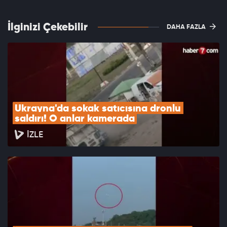
İlginizi Çekebilir
DAHA FAZLA
Ukrayna'da sokak satıcısına dronlu 
saldırı! O anlar kamerada
İZLE