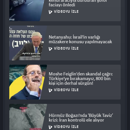
kendi aracıyla durduran şoför
faciayı önledi
VIDEOYU İZLE
Netanyahu: İsrail'in varlığı
müzakere konusu yapılmayacak
VIDEOYU İZLE
Moshe Feiglin'den skandal çağrı:
Türkiye'ye bırakamayız, 800 bin
kişi için derhal sürgün!
VIDEOYU İZLE
Hürmüz Boğazı'nda ‘Büyük Taviz’
krizi: İran kontrolü ele alıyor
VIDEOYU İZLE