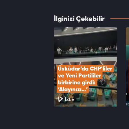
VID
İlginizi Çekebilir
Milli 
topla
VID
Üsküdar’da CHP'liler 
ve Yeni Partililer 
birbirine girdi: 
‘Alayınızı…’
İZLE