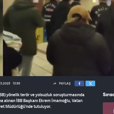
03.2025
13:55
PAYLAŞ
İBB) yönelik terör ve yolsuzluk soruşturmasında
Sıra
ına alınan İBB Başkanı Ekrem İmamoğlu, Vatan
yet Müdürlüğü'nde tutuluyor.