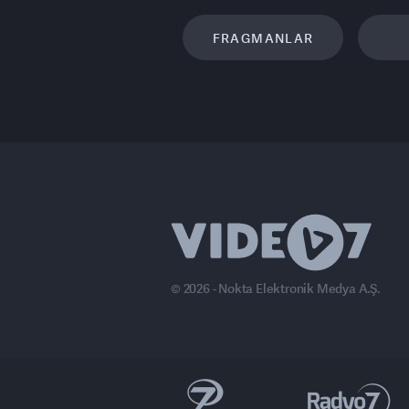
FRAGMANLAR
© 2026 - Nokta Elektronik Medya A.Ş.
anal 7 Avrupa
Ülke TV
Haber7