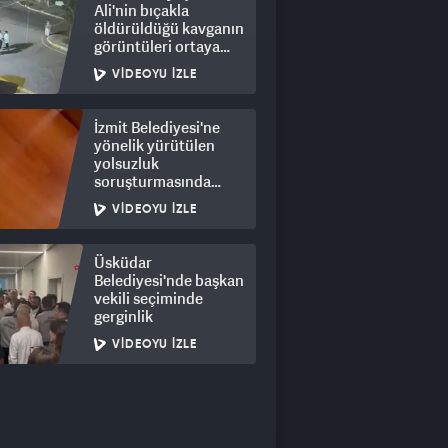
Ali'nin bıçakla
öldürüldüğü kavganın
görüntüleri ortaya
çıktı: 8 gözaltı
VIDEOYU İZLE
İzmit Belediyesi'ne
yönelik yürütülen
yolsuzluk
soruşturmasında
rüşvet görüntüleri
VIDEOYU İZLE
ortaya çıktı
Üsküdar
Belediyesi'nde başkan
vekili seçiminde
gerginlik
VIDEOYU İZLE