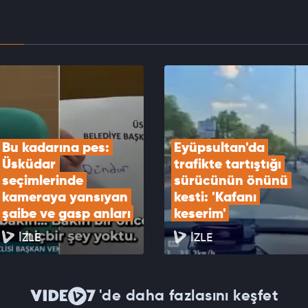
EOYU İZLE
Güvenlik Kurulu Cumhurbaşkanlığı Külliyesi’nde
ndı
EOYU İZLE
Bu kadarına pes: 
Eyüpsultan'da 
Üsküdar 
trafikte tartıştığı 
seçimlerinde 
sürücünün önünü 
kameraya yansıyan 
kesti: 'Kafanı 
şaibe ve gasp anları
keserim'
İZLE
İZLE
'de daha fazlasını keşfet