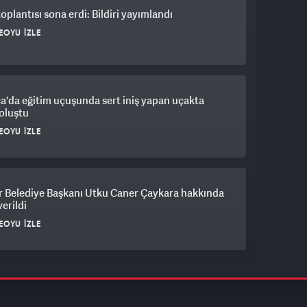
plantısı sona erdi: Bildiri yayımlandı
EOYU İZLE
a'da eğitim uçuşunda sert iniş yapan uçakta
oluştu
EOYU İZLE
r Belediye Başkanı Utku Caner Çaykara hakkında
verildi
EOYU İZLE
 Özdemir'den muhalefete sert tepki: PKK’ya
adım atılıyor yine itiraz ediliyor