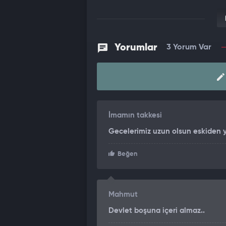
Yorumlar
3 Yorum Var
İmamın takkesi
Gecelerimiz uzun olsun eskiden 
Beğen
Mahmut
Devlet boşuna içeri almaz..