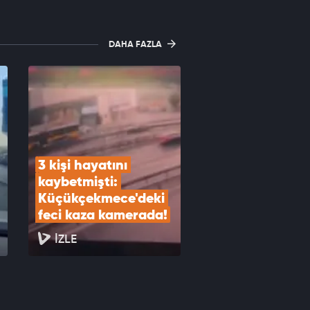
DAHA FAZLA
3 kişi hayatını 
kaybetmişti: 
Küçükçekmece'deki 
feci kaza kamerada!
İZLE