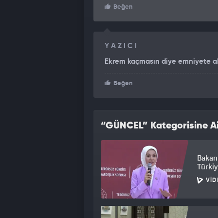
Beğen
Y A Z I C I
Ekrem kaçmasın diye emniyete al
Beğen
“GÜNCEL” Kategorisine Ai
Bakan 
Türkiy
VID