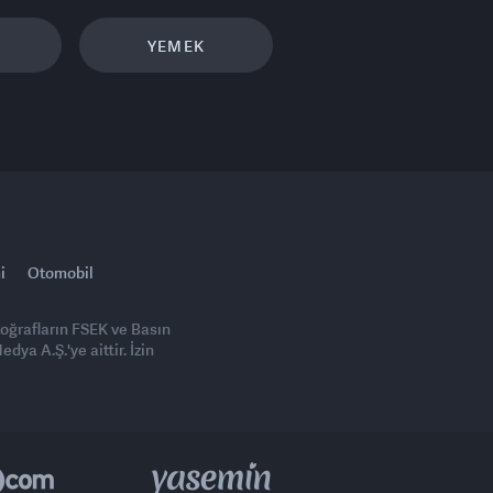
YEMEK
i
Otomobil
toğrafların FSEK ve Basın
ya A.Ş.'ye aittir. İzin