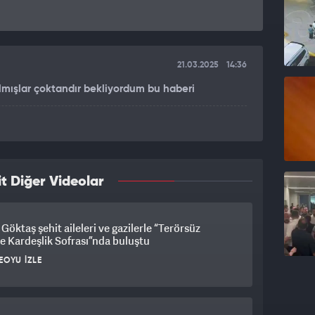
21.03.2025
14:36
mışlar çoktandır bekliyordum bu haberi
t Diğer Videolar
Göktaş şehit aileleri ve gazilerle “Terörsüz
e Kardeşlik Sofrası”nda buluştu
EOYU İZLE