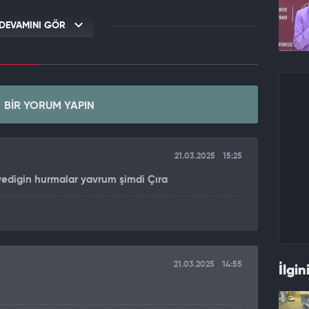
DEVAMINI GÖR
BIR YORUM YAPIN
21.03.2025
15:25
yedigin hurmalar yavrum şimdi Çıra
21.03.2025
14:55
İlgin