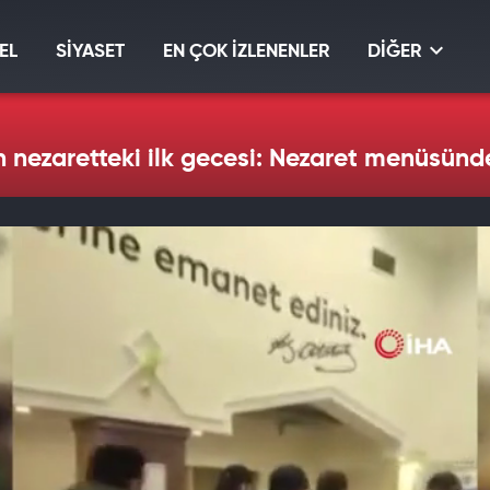
EL
SİYASET
EN ÇOK İZLENENLER
DİĞER
 nezaretteki ilk gecesi: Nezaret menüsün