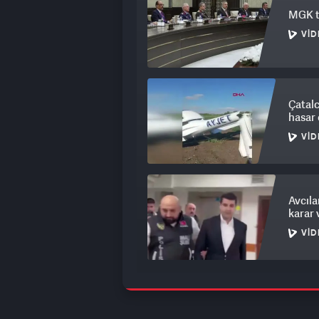
MGK to
VID
Çatalc
hasar 
VID
Avcıla
karar 
VID
Cüneyt
karşı 