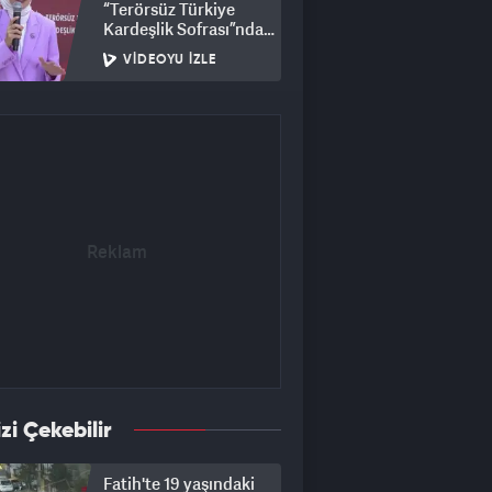
“Terörsüz Türkiye
Kardeşlik Sofrası”nda
buluştu
VIDEOYU İZLE
izi Çekebilir
Fatih'te 19 yaşındaki