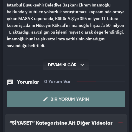
İstanbul Büyükşehir Belediye Başkanı Ekrem İmamoğlu
hakkında yürütülen yolsuzluk soruşturması kapsamında ortaya
çıkan MASAK raporunda, Kültür A.Ş'ye 395 milyon TL fatura
kesen iş adamı Hüseyin Köksal’ın İmamoğlu İnşaat’a 50 milyon
TL aktardığı, savcılığın bu işlemi rüşvet olarak değerlendirdiği,
İmamoğlu’nun ise şirkette imza yetkisinin olmadığını
savunduğu belirtildi.
DEVAMINI GÖR
Yorumlar
0 Yorum Var
BIR YORUM YAPIN
“SİYASET” Kategorisine Ait Diğer Videolar