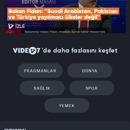
Bakan Fidan: "Suudi Arabistan, Pakistan 
ve Türkiye yayılmacı ülkeler değil"
İZLE
'de daha fazlasını keşfet
FRAGMANLAR
DÜNYA
SAĞLIK
SPOR
YEMEK