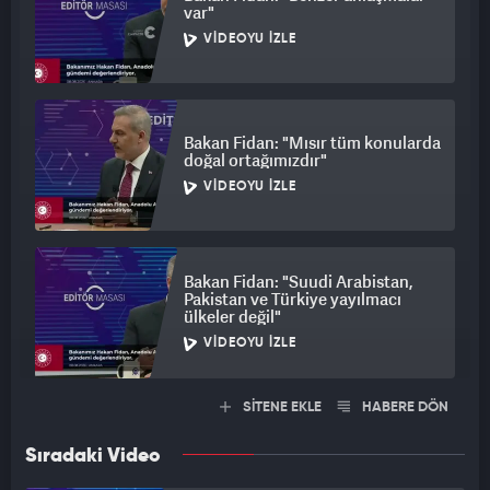
var"
VIDEOYU İZLE
Bakan Fidan: "Mısır tüm konularda
doğal ortağımızdır"
VIDEOYU İZLE
Bakan Fidan: "Suudi Arabistan,
Pakistan ve Türkiye yayılmacı
ülkeler değil"
VIDEOYU İZLE
SİTENE EKLE
HABERE DÖN
Sıradaki Video