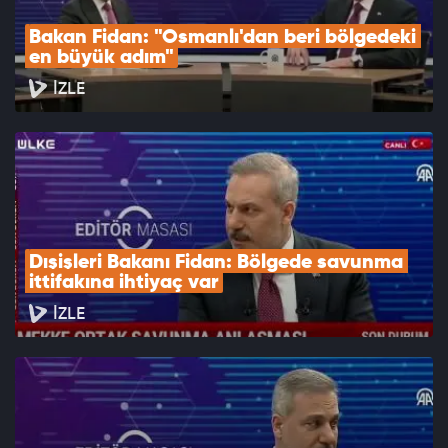
Bakan Fidan: "Osmanlı'dan beri bölgedeki 
en büyük adım"
İZLE
Dışişleri Bakanı Fidan: Bölgede savunma 
ittifakına ihtiyaç var
İZLE