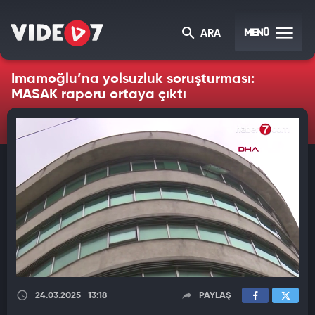
MENÜ
ARA
İmamoğlu’na yolsuzluk soruşturması:
MASAK raporu ortaya çıktı
24.03.2025
13:18
PAYLAŞ