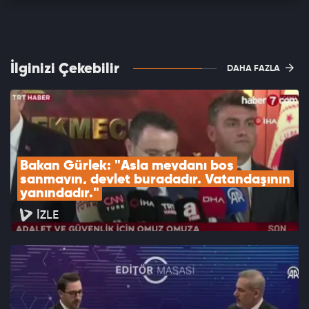
İlginizi Çekebilir
DAHA FAZLA
Bakan Gürlek: "Asla meydanı boş 
sanmayın, devlet buradadır. Vatandaşının 
yanındadır."
İZLE