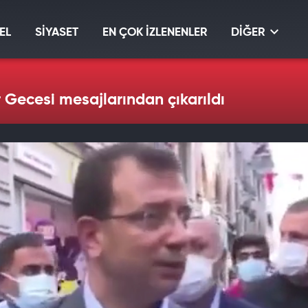
EL
SİYASET
EN ÇOK İZLENENLER
DİĞER
 Gecesi mesajlarından çıkarıldı