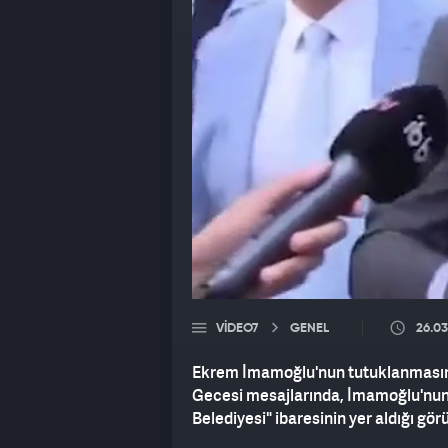
VIDEO7
GENEL
26.03
Ekrem İmamoğlu'nun tutuklanmasının
Gecesi mesajlarında, İmamoğlu'nun i
Belediyesi" ibaresinin yer aldığı gör