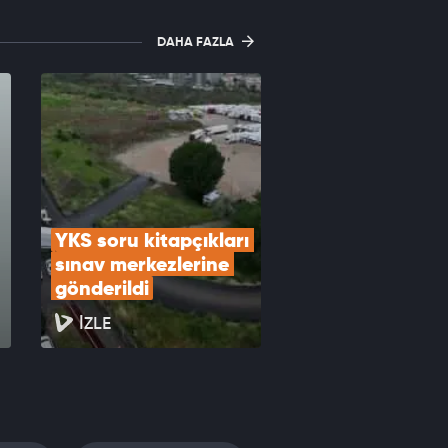
DAHA FAZLA
YKS soru kitapçıkları 
sınav merkezlerine 
gönderildi
İZLE