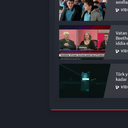
sınıfla
VID
Vatan 
Beetho
iddia e
VID
Türk y
kadar 
VID
ASELSA
başar
VID