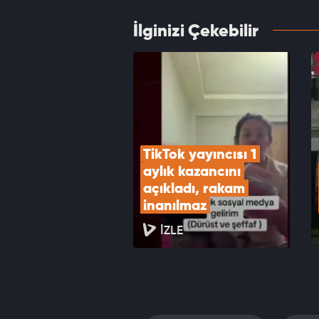
İlginizi Çekebilir
Volksw
devre
VID
TikTok yayıncısı 1 
aylık kazancını 
açıkladı, rakam 
inanılmaz
İZLE