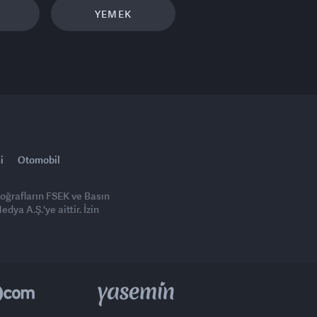
YEMEK
i
Otomobil
toğrafların FSEK ve Basın
ya A.Ş.'ye aittir. İzin