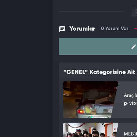
Yorumlar
0 Yorum Var
“GENEL” Kategorisine Ait 
Araç b
VID
MEB'de