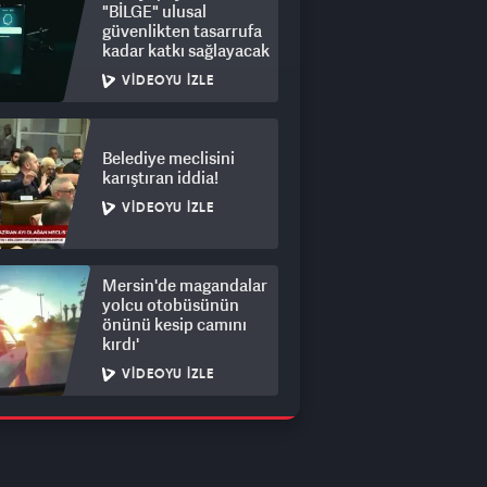
"BİLGE" ulusal
güvenlikten tasarrufa
kadar katkı sağlayacak
VIDEOYU İZLE
Belediye meclisini
karıştıran iddia!
VIDEOYU İZLE
Mersin'de magandalar
yolcu otobüsünün
önünü kesip camını
kırdı'
VIDEOYU İZLE