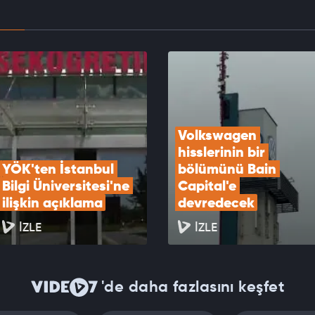
agen hisslerinin bir bölümünü Bain Capital'e
decek
EOYU İZLE
Volkswagen 
hisslerinin bir 
YÖK'ten İstanbul 
bölümünü Bain 
Bilgi Üniversitesi'ne 
Capital'e 
ilişkin açıklama
devredecek
İZLE
İZLE
'de daha fazlasını keşfet