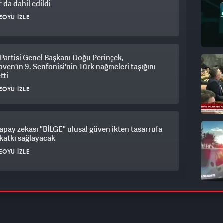
r da dahil edildi
EOYU İZLE
Partisi Genel Başkanı Doğu Perinçek,
ven'ın 9. Senfonisi'nin Türk nağmeleri taşığını
tti
EOYU İZLE
apay zekası "BİLGE" ulusal güvenlikten tasarrufa
katkı sağlayacak
EOYU İZLE
N'ın yerli kalp akciğer makinesi ile ilk ameliyat
ıyla tamamlandı
EOYU İZLE