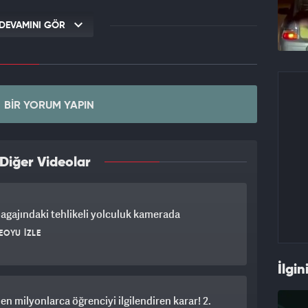
DEVAMINI GÖR
BIR YORUM YAPIN
Diğer Videolar
agajındaki tehlikeli yolculuk kamerada
EOYU İZLE
İlgin
n milyonlarca öğrenciyi ilgilendiren karar! 2.