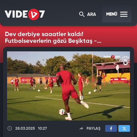
MENÜ
ARA
Dev derbiye saaatler kaldı!
Futbolseverlerin gözü Beşiktaş -
Galatasaray maçında
28.03.2025
10:27
PAYLAŞ