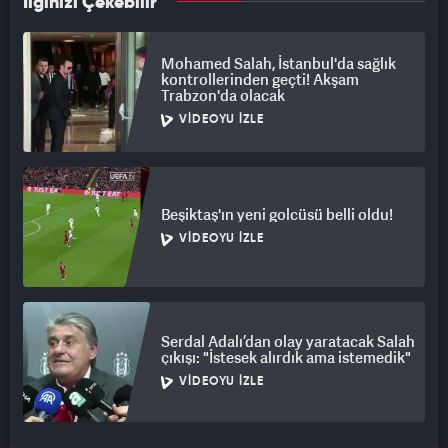
İlginizi Çekebilir
Mohamed Salah, İstanbul'da sağlık
kontrollerinden geçti! Akşam
Trabzon'da olacak
VIDEOYU İZLE
Beşiktaş'ın yeni golcüsü belli oldu!
VIDEOYU İZLE
Serdal Adalı’dan olay yaratacak Salah
çıkışı: "İstesek alırdık ama istemedik"
VIDEOYU İZLE