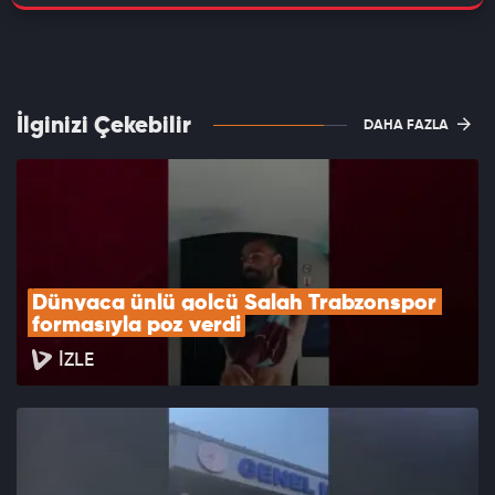
İlginizi Çekebilir
DAHA FAZLA
Dünyaca ünlü golcü Salah Trabzonspor 
formasıyla poz verdi
İZLE