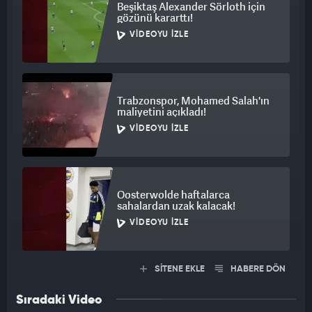
Beşiktaş Alexander Sörloth için
gözünü kararttı!
VIDEOYU İZLE
Trabzonspor, Mohamed Salah'ın
maliyetini açıkladı!
VIDEOYU İZLE
Oosterwolde haftalarca
sahalardan uzak kalacak!
VIDEOYU İZLE
SİTENE EKLE
HABERE DÖN
Sıradaki Video