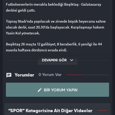
Futbolseverlerin merakla beklediği Beşiktaş - Galatasaray
derbisi geldi çattı.
Tüpraş Stadı'nda yapılacak ve zirvede büyük heyecana sahne
olacak derbi, saat 20.30'da başlayacak. Karşılaşmayı hakem
Yasin Kol yönetecek.
Beşiktaş 26 maçta 12 galibiyet, 8 beraberlik, 6 yenilgi ile 44
puanla haftaya dördüncü sırada girdi.
DEVAMINI GÖR
Yorumlar
0 Yorum Var
BIR YORUM YAPIN
“SPOR” Kategorisine Ait Diğer Videolar