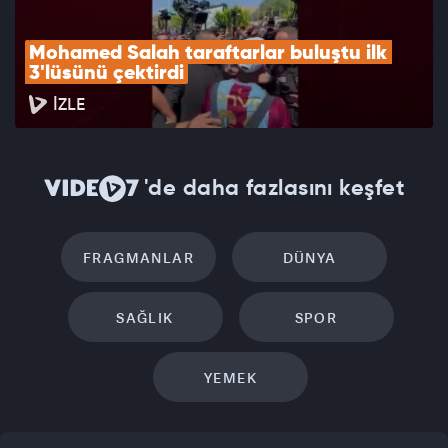
Mohamed Salah taraftarlar buluştu ilk 
3'lüsünü çektirdi
İZLE
'de daha fazlasını keşfet
FRAGMANLAR
DÜNYA
SAĞLIK
SPOR
YEMEK