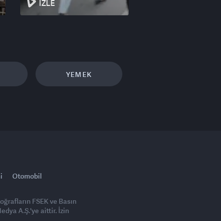
İZLE
YEMEK
i
Otomobil
toğrafların FSEK ve Basın
ya A.Ş.'ye aittir. İzin