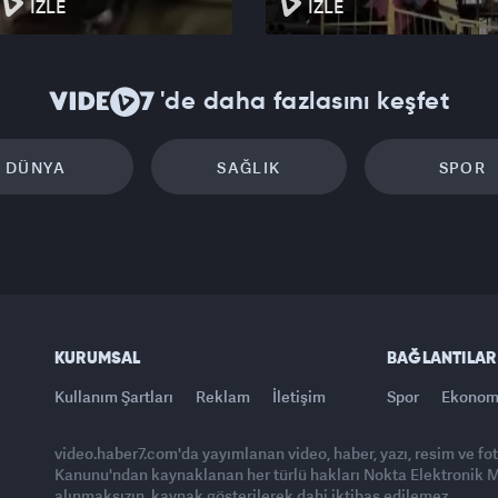
İZLE
İZLE
'de daha fazlasını keşfet
DÜNYA
SAĞLIK
SPOR
KURUMSAL
BAĞLANTILAR
Kullanım Şartları
Reklam
İletişim
Spor
Ekonom
video.haber7.com'da yayımlanan video, haber, yazı, resim ve fo
Kanunu'ndan kaynaklanan her türlü hakları Nokta Elektronik Med
alınmaksızın, kaynak gösterilerek dahi iktibas edilemez.