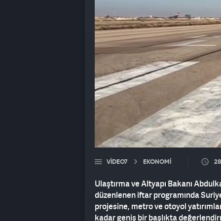
VIDEO7
EKONOMİ
28
Ulaştırma ve Altyapı Bakanı Abdulka
düzenlenen iftar programında Suriye
projesine, metro ve otoyol yatırımla
kadar geniş bir başlıkta değerlendi