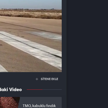
SİTENE EKLE
daki Video
TMO, kabuklu fındık