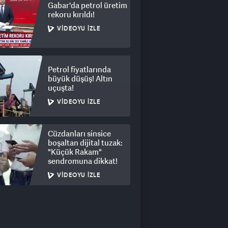
Gabar'da petrol üretim
rekoru kırıldı!
VIDEOYU İZLE
Petrol fiyatlarında
büyük düşüş! Altın
uçuşta!
VIDEOYU İZLE
Cüzdanları sinsice
boşaltan dijital tuzak:
"Küçük Rakam"
sendromuna dikkat!
VIDEOYU İZLE