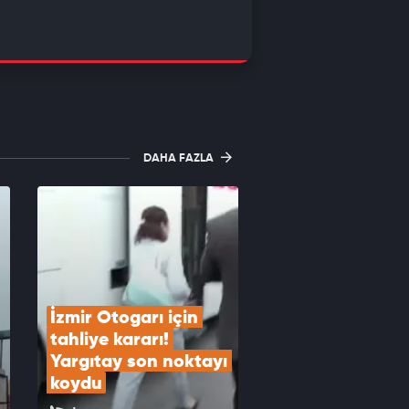
DAHA FAZLA
İzmir Otogarı için 
tahliye kararı! 
Yargıtay son noktayı 
koydu