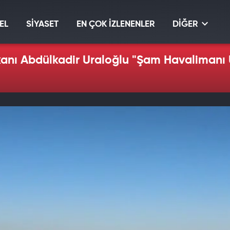
EL
SİYASET
EN ÇOK İZLENENLER
DİĞER
kanı Abdülkadir Uraloğlu "Şam Havalimanı 