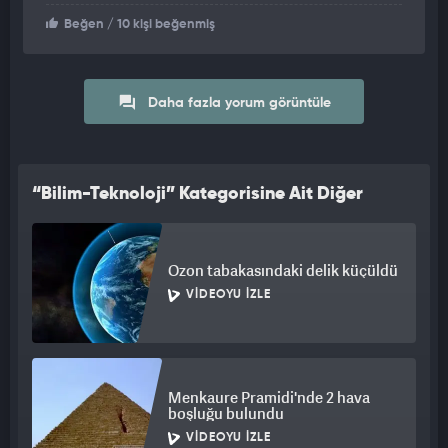
zamanda insan hayatını kolaylaştıracak akıllı bir yardımcı
Beğen
/ 10 kişi beğenmiş
olarak görülüyor.
Daha fazla yorum görüntüle
“Bilim-Teknoloji” Kategorisine Ait Diğer
Videolar
Ozon tabakasındaki delik küçüldü
VIDEOYU İZLE
Menkaure Pramidi'nde 2 hava
boşluğu bulundu
VIDEOYU İZLE