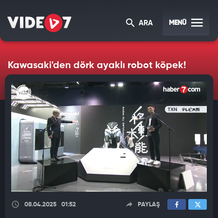
MENÜ
ARA
Kawasaki'den dörk ayaklı robot köpek!
08.04.2025
01:52
PAYLAŞ