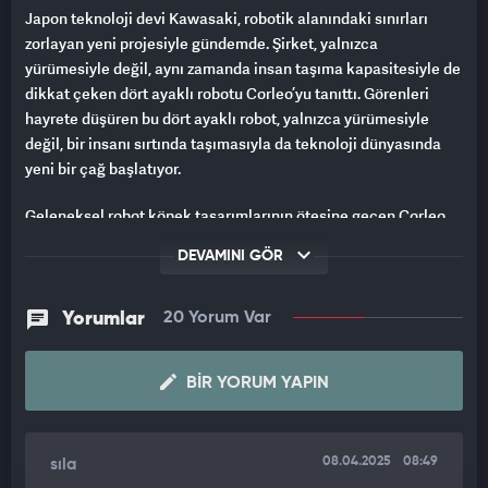
Japon teknoloji devi Kawasaki, robotik alanındaki sınırları
zorlayan yeni projesiyle gündemde. Şirket, yalnızca
yürümesiyle değil, aynı zamanda insan taşıma kapasitesiyle de
dikkat çeken dört ayaklı robotu Corleo’yu tanıttı. Görenleri
hayrete düşüren bu dört ayaklı robot, yalnızca yürümesiyle
değil, bir insanı sırtında taşımasıyla da teknoloji dünyasında
yeni bir çağ başlatıyor.
Geleneksel robot köpek tasarımlarının ötesine geçen Corleo,
güçlü yapısı sayesinde bir insanı sırtında taşıyabiliyor. Hem
DEVAMINI GÖR
endüstriyel kullanım hem de günlük yaşam için geliştirilen bu
ileri teknoloji robot, özellikle dar alanlarda ve zorlu arazilerde
etkili hareket kabiliyeti sunuyor.
Yorumlar
20 Yorum Var
EXPO 2025'E DAMGA VURAN BULUŞ
BIR YORUM YAPIN
Japonya merkezli Kawasaki Heavy Industries, robotik
teknolojilerde çıtayı bir üst seviyeye taşıyor.
08.04.2025
08:49
sıla
Şirketin, 2025 Osaka Dünya Fuarı (Expo 2025) kapsamında