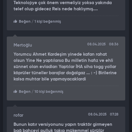
Teknolojıye çok önem vermeliyiz yoksa yakında
tanıttığı en yeni projesi "Corleo", yalnızca bir robot değil, aynı
telef olup gidecez Reis nede haklıymış....
zamanda geleceğin mobilite çözümlerine dair güçlü bir mesaj
veriyor.
Beğen
/ 1 kişi beğenmiş
HİDROJEN YAKITIYLA ÇALIŞIYOR
Corleo, klasik robot köpek tasarımlarının dışına çıkarak adeta
08.04.2025
08:36
Mertoğlu
bir devrime imza atıyor. En dikkat çeken özelliği ise hidrojen
Yorumcu Ahmet Kardeşim yinede kafan rahat
yakıtı ile çalışıyor olması ve insan taşıyabilecek kadar güçlü
olsun Yine Ne yaptılarsa Bu milletin hafız ve ehli
bir yapıya sahip olması. Bu sayede Corleo, hem çevreci
sünnet olan evladları Yaptılar İHA siha togg yollar
teknolojilere hem de ileri düzey taşıma kapasitesine sahip
köprüler tüneller barajlar doğalgaz ... : -) Birilerine
nadir robotlardan biri olma özelliği taşıyor.
kalsa muhtar bile yapmayacaklardi
CORLEO'NUN ÖZELLİKLERİ
Beğen
/ 10 kişi beğenmiş
İnsan Taşıma Kapasitesi: Corleo, sahip olduğu güçlü motor
sistemleri sayesinde yetişkin bir insanı güvenli şekilde
08.04.2025
07:28
rofar
taşıyabiliyor.
Bunun katır versiyonunu yapın traktör girmeyen
Denge ve Stabilite: Dört ayaklı yapısı, engebeli zeminlerde bile
bağ bahçeyi pulluk takıp mükemmel sürülür