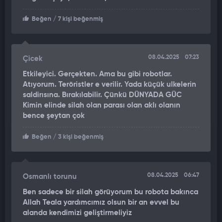
dengesini koruyarak akıcı bir hareket sağlıyor.
Beğen
/ 7 kişi beğenmiş
Yapay Zekâ Destekli Navigasyon: Gelişmiş sensörleri ve yapay
zekâ algoritmaları sayesinde çevresini algılayabiliyor ve
engelleri ustalıkla aşabiliyor.
08.04.2025
07:23
Çicek
Çok Amaçlı Kullanım: Arama-kurtarma, yük taşıma ve kişisel
Etkileyici. Gerçekten. Ama bu gibi robotlar.
mobilite gibi birçok alanda kullanılabilecek şekilde tasarlandı.
Atıyorum. Teröristler e verilir. Yada küçük ulkelerin
saldirısına. Bırakılabilir. Çünkü DÜNYADA GÜC
GELECEĞİN ULAŞIM ARACI MI?
Kimin elinde silah olan parası olan aklı olanın
bence şeytan çok
Kawasaki, Corleo’nun sadece bir robotik proje değil, aynı
zamanda gelecekte şehir içi mobilitenin bir parçası
Beğen
/ 3 kişi beğenmiş
olabileceğini vurguluyor. Özellikle yaşlı bireyler veya hareket
kısıtlılığı yaşayanlar için kişisel bir ulaşım aracı haline gelme
potansiyeli taşıyor.
08.04.2025
06:47
Osmanlı torunu
Şirket yetkilileri, robotun geliştirme aşamasının sürdüğünü ve
Ben sadece bir silah görüyorum bu robota bakınca
Allah Teala yardımcımız olsun bir an evvel bu
yakın gelecekte daha fazla test sürecine gireceğini açıkladı.
alanda kendimizi geliştirmeliyiz
Corleo, teknoloji dünyasında yalnızca bir robot değil, aynı