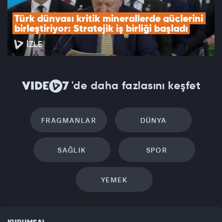
Türk dünyası kritik minerallerde güçlerini 
birleştiriyor: Stratejik iş birliği başladı
İZLE
'de daha fazlasını keşfet
FRAGMANLAR
DÜNYA
SAĞLIK
SPOR
YEMEK