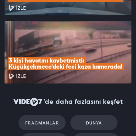
İZLE
3 kişi hayatını kaybetmişti: 
Küçükçekmece'deki feci kaza kamerada!
İZLE
'de daha fazlasını keşfet
FRAGMANLAR
DÜNYA