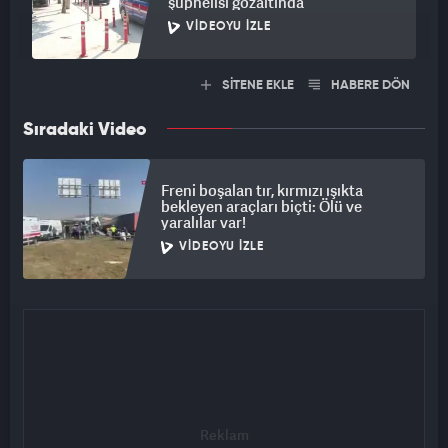
şüphelisi gözaltında
VIDEOYU İZLE
SİTENE EKLE
HABERE DÖN
Sıradaki Video
Freni boşalan tır, kırmızı ışıkta
bekleyen araçları biçti: Ölü ve
yaralılar var!
VIDEOYU İZLE