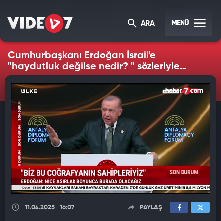
MENÜ
ARA
Cumhurbaşkanı Erdoğan İsrail'e
"haydutluk değilse nedir? " sözleriyle
yüklendi
11.04.2025
16:07
PAYLAŞ