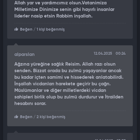
Allah yar ve yardımcımız olsun.Vatanimiza
Milletimize Dinimize senin gibi hayırlı insanlar
liderler nasip etsin Rabbim inşallah.
Beğen
/ 1 kişi beğenmiş
12.04.2025
00:24
alparslan
Ağzına yüreğine sağlık Reisim. Allah razı olsun
senden. Bizzat orada bu zulmü yaşayanlar ancak
bu kadar içten samimi ve hissederek anlatabilirdi.
İnşallah vicdanları harekete geçirir bu çağrı.
Müslümanlar ve diğer milletlerdeki vicdan
sahipleri birlik olup bu zulmü durdurur ve İtrailden
hesabını sorar.
Beğen
/ 2 kişi beğenmiş