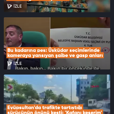
İZLE
Bu kadarına pes: Üsküdar seçimlerinde 
kameraya yansıyan şaibe ve gasp anları
İZLE
Eyüpsultan'da trafikte tartıştığı 
sürücünün önünü kesti: 'Kafanı keserim'