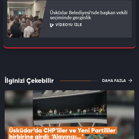
Üsküdar Belediyesi'nde başkan vekili
seçiminde gerginlik
VIDEOYU İZLE
İlginizi Çekebilir
DAHA FAZLA
Üsküdar’da CHP'liler ve Yeni Partililer 
birbirine girdi: ‘Alayınızı…’