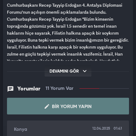
Cumhurbaşkanı Recep Tayyip Erdoğan 4. Antalya Diplomasi
Forumu'nun açılışın önemli açıklamalarda bulundu.
Cumhurbaşkanı Recep Tayyip Erdoğan "Bizim kimsenin
toprağında gözümüz yok. İsrail 1.5 senedir en temel insan
haklarını hiçe sayarak, Filistin halkına apaçık bir soykırım
uyguluyor. Buna tepki vermek bizim insanlığımızın bir gereğidir.
İsrail, Filistin halkına karşı apaçık bir soykırım uyguluyor. Bu
zulme en güçlü tepkiyi vermek insanlık vazifemiz. İsrail, Han
Yunus'ta gazetecilerin kaldığı çadırı bombaladı. Haydutluk
değilse nedir?" dedi
DEVAMINI GÖR
Yorumlar
11 Yorum Var
BIR YORUM YAPIN
12.04.2025
01:41
Konya