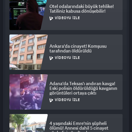
Otel odalarındaki büyük tehlike!
Tatiliniz kabusa dönüşebilir!
VIDEOYU İZLE
Ankara'da cinayet! Komşusu
tarafından öldürüldü
VIDEOYU İZLE
Adana'da Teksas'ı andıran kavga!
Eski polisin öldürüldüğü kavganın
görüntüleri ortaya çıktı
VIDEOYU İZLE
4 yaşındaki Emre'nin şüpheli
ölümü! Annesi dahil 5 cinayet