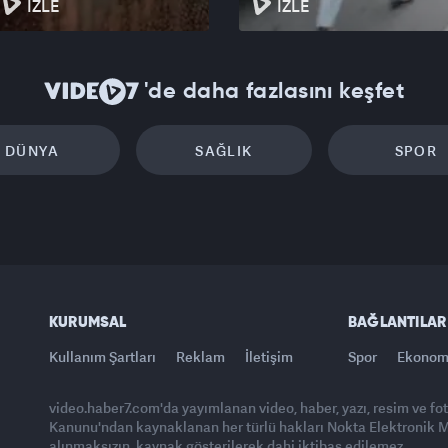
İZLE
İZLE
'de daha fazlasını keşfet
DÜNYA
SAĞLIK
SPOR
KURUMSAL
BAĞLANTILAR
Kullanım Şartları
Reklam
İletişim
Spor
Ekonom
video.haber7.com'da yayımlanan video, haber, yazı, resim ve fo
Kanunu'ndan kaynaklanan her türlü hakları Nokta Elektronik Med
alınmaksızın, kaynak gösterilerek dahi iktibas edilemez.