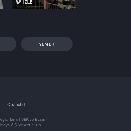
İZLE
YEMEK
i
Otomobil
toğrafların FSEK ve Basın
ya A.Ş.'ye aittir. İzin