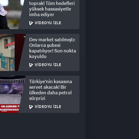
toprak! Tüm hedefleri
yüksek hassasiyetle
imha ediyor
VIDEOYU İZLE
Dev market satılmıştı:
Onlarca şubesi
kapatılıyor! Son nokta
koyuldu
VIDEOYU İZLE
Türkiye'nin kasasına
servet akacak! Bir
ülkeden daha petrol
sürprizi
VIDEOYU İZLE