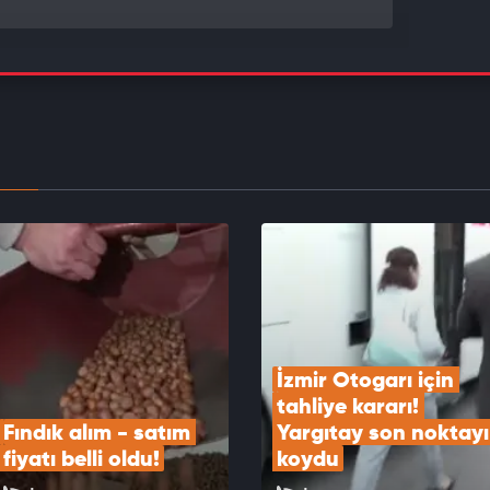
park krizi vurdu: Araç var, yer yok İstanbulluların
k çilesi bitmek bilmiyor
EOYU İZLE
in kritik istihdam verisi açıklandı
EOYU İZLE
İzmir Otogarı için 
tahliye kararı! 
Fındık alım - satım 
Yargıtay son noktayı 
fiyatı belli oldu!
koydu