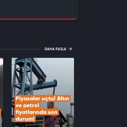
DAHA FAZLA
Piyasalar uçtu! Altın 
ve petrol 
fiyatlarında son 
durum!