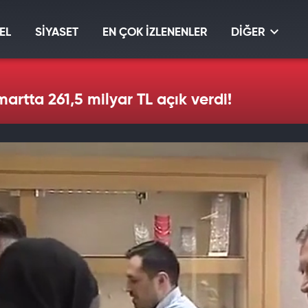
EL
SİYASET
EN ÇOK İZLENENLER
DİĞER
artta 261,5 milyar TL açık verdi!