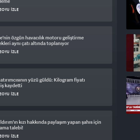
leme
EOYU İZLE
e'nin özgün havacılık motoru geliştirme
kleri aynı çatı altında toplanıyor
EOYU İZLE
yatırımcısının yüzü güldü: Kilogram fiyatı
iş kaydetti
EOYU İZLE
ıldırım'ın kızı hakkında paylaşım yapan şahıs için
ama talebi!
EOYU İZLE