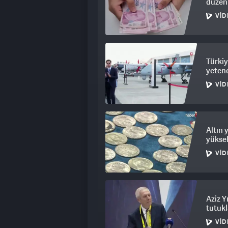
düzen
VID
Türkiy
yetene
VID
Altın 
yüksel
VID
Aziz Y
tutukl
VID