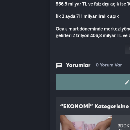
866,5 milyar TL ve faiz dışı açık ise 
İlk 3 ayda 711 milyar liralık açık
Ocak-mart döneminde merkezi yönetim
gelirleri 2 trilyon 406,8 milyar TL ve 
bütçe giderleri 2 trilyon 653,6 milyar
Yorumlar
0 Yorum Var
“EKONOMİ” Kategorisine A
BDDK'd