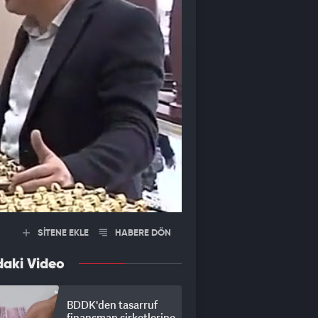
SİTENE EKLE
HABERE DÖN
daki Video
BDDK'den tasarruf
finansman şirketlerine