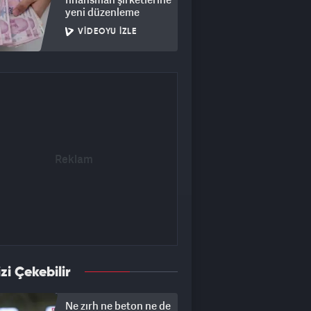
yeni düzenleme
VIDEOYU İZLE
izi Çekebilir
Ne zırh ne beton ne de