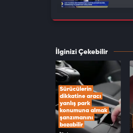
Şehri 
otopar
VID
İlginizi Çekebilir
ABD iç
VID
Sürücülerin 
dikkatine aracı 
yanlış park 
konumuna almak 
şanzımanını 
bozabilir