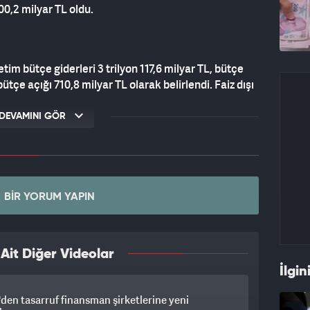
100,2 milyar TL oldu.
 bütçe giderleri 3 trilyon 117,6 milyar TL, bütçe
bütçe açığı 710,8 milyar TL olarak belirlendi. Faiz dışı
 TL ve faiz dışı açık ise 246,9 milyar TL oldu.
DEVAMINI GÖR
BIR YORUM YAPIN
it Diğer Videolar
İlgin
en tasarruf finansman şirketlerine yeni