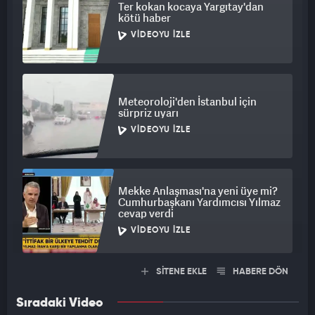
Ter kokan kocaya Yargıtay'dan
kötü haber
VIDEOYU İZLE
Meteoroloji'den İstanbul için
sürpriz uyarı
VIDEOYU İZLE
Mekke Anlaşması'na yeni üye mi?
Cumhurbaşkanı Yardımcısı Yılmaz
cevap verdi
VIDEOYU İZLE
SİTENE EKLE
HABERE DÖN
Sıradaki Video