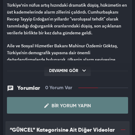
Türkiye'nin nüfus artış hızındaki dramatik düşüş, hükümetin en
üst kademelerinde alarm zillerini çaldırdı. Cumhurbaşkanı
Recep Tayyip Erdoğan’ın yıllardır “varoluşsal tehdit” olarak
tanımladığı doğurganlık oranlarındaki düşüş, son açıklanan
verilerle birlikte bir kez daha gündeme geldi.
Aile ve Sosyal Hizmetler Bakanı Mahinur Özdemir Göktaş,
Türkiye’nin demografik yapısına dair önemli
değerlendirmelerde bulunarak, ülkenin alarm seviyesine
ulaştığını belirtti. Göktaş, "Bugün doğurganlık hızımız 1.51
DEVAMINI GÖR
seviyesinde. Oysa nüfusun kendini yenileme oranı 2.1’dir. Yani
şu an Türkiye kendini yenileyemiyor. Yaşlanıyoruz," dedi.
Yorumlar
0 Yorum Var
Bakan Göktaş, bu düşüşün yalnızca nüfus yapısını değil,
ekonomik ve sosyal sistemleri de tehdit ettiğine dikkat çekti:
BIR YORUM YAPIN
"Üretimden istihdama, sağlıktan sosyal hizmetlere kadar pek
çok alanda etkilerini hissedeceğiz. Belki de askere
gönderecek genç bulamayabiliriz. 2050 yılında nüfusumuz
“GÜNCEL” Kategorisine Ait Diğer Videolar
zirveye ulaşacak ve ardından azalmaya başlayacak. Şu an 65