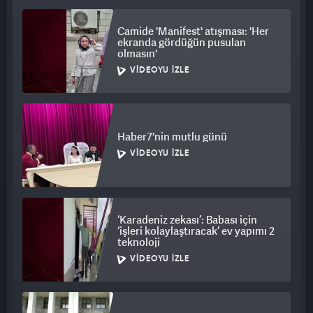
yaş üstü nüfusumuz yüzde 10’u aştı. Çocuk sayımız azalırken,
bakıma muhtaç yaşlı nüfusumuz artacak."
Camide 'Manifest' atışması: 'Her
ekranda gördüğün pusulan
olmasın'
VIDEOYU İZLE
Haber7'nin mutlu günü
VIDEOYU İZLE
‘Karadeniz zekası’: Babası için
‘işleri kolaylaştıracak’ ev yapımı 2
teknoloji
VIDEOYU İZLE