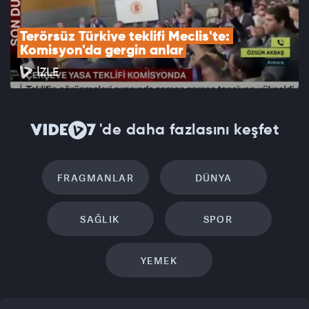
Terörsüz Türkiye teklifi Meclis'te: 
Komisyon'da gergin anlar
İZLE
'de daha fazlasını keşfet
FRAGMANLAR
DÜNYA
SAĞLIK
SPOR
YEMEK