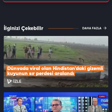
İlginizi Çekebilir
DAHA FAZLA
Dünyada viral olan Hindistan'daki gizemli 
kuyunun sır perdesi aralandı
İZLE