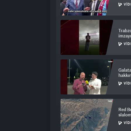
VID
Trabzo
imzayı
VID
Galat
hakkın
VID
Red Bu
slalom
VID