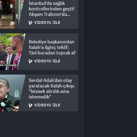
İstanbul'da sağlık
kontrollerinden geçti!
Akşam Trabzon'da
olacak
VIDEOYU İZLE
Belediye başkanından
Salah'a ilginç teklif:
'Gel buradan toprak al'
VIDEOYU İZLE
Serdal Adalı’dan olay
yaratacak Salah çıkışı:
"İstesek alırdık ama
istemedik"
VIDEOYU İZLE