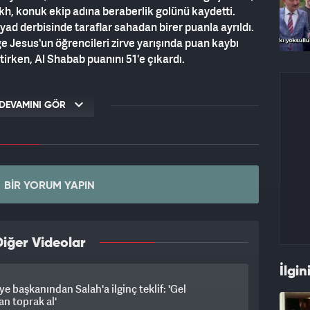
, konuk ekip adına beraberlik golünü kaydetti.
d derbisinde taraflar sahadan birer puanla ayrıldı.
 Jesus'un öğrencileri zirve yarışında puan kaybı
ltirken, Al Shabab puanını 51'e çıkardı.
DEVAMINI GÖR
BIR YORUM YAPIN
iğer Videolar
İlgin
ye başkanından Salah'a ilginç teklif: 'Gel
n toprak al'