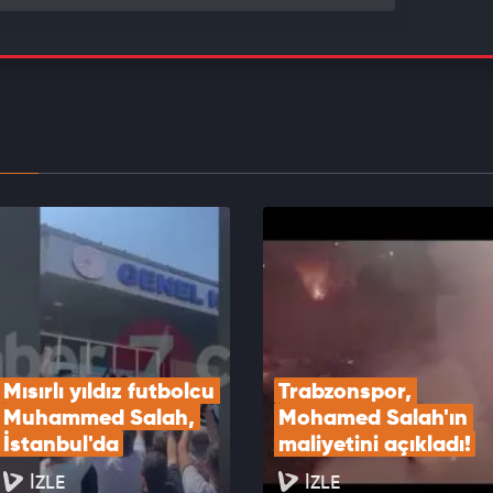
Şimşek: Yüksek katma değerli üretimi
klemeyi sürdüreceğiz
EOYU İZLE
aş Alexander Sörloth için gözünü kararttı!
EOYU İZLE
Mısırlı yıldız futbolcu 
Trabzonspor, 
Muhammed Salah, 
Mohamed Salah'ın 
İstanbul'da
maliyetini açıkladı!
İZLE
İZLE