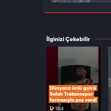
Bakan 
deste
VID
İlginizi Çekebilir
Beşikt
VID
Dünyaca ünlü golcü 
Salah Trabzonspor 
formasıyla poz verdi
İZLE