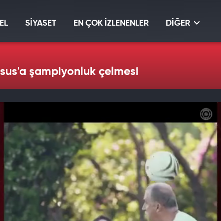
EL
SİYASET
EN ÇOK İZLENENLER
DİĞER
esus'a şampiyonluk çelmesi