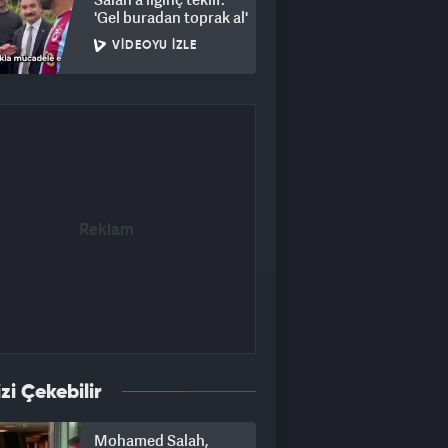
'Gel buradan toprak al'
VIDEOYU İZLE
izi Çekebilir
Mohamed Salah,