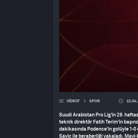
VIDEO7
SPOR
22.04
Suudi Arabistan Pro Lig'in 29. haftas
teknik direktör Fatih Terim'in başı
dakikasında Podence'in golüyle 1-0 ö
Savic ile beraberliği yakaladı. Mavi