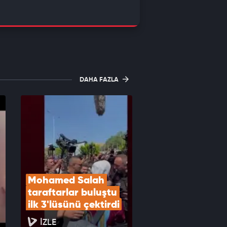
DAHA FAZLA
Mohamed Salah 
taraftarlar buluştu 
ilk 3'lüsünü çektirdi
İZLE