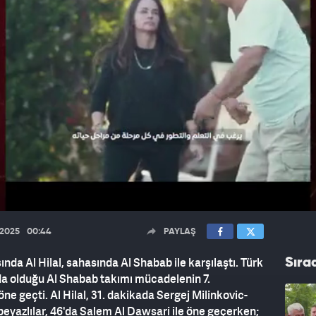
.2025
00:44
PAYLAŞ
ında Al Hilal, sahasında Al Shabab ile karşılaştı. Türk
Sıra
nda olduğu Al Shabab takımı mücadelenin 7.
ne geçti. Al Hilal, 31. dakikada Sergej Milinkovic-
-beyazlılar, 46'da Salem Al Dawsari ile öne geçerken;