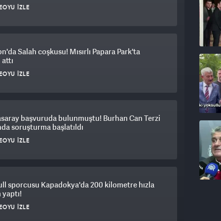
EOYU İZLE
n'da Salah coşkusu! Mısırlı Papara Park'ta
 attı
EOYU İZLE
asaray başvuruda bulunmuştu! Burhan Can Terzi
da soruşturma başlatıldı
EOYU İZLE
ll sporcusu Kapadokya'da 200 kilometre hızla
 yaptı!
EOYU İZLE