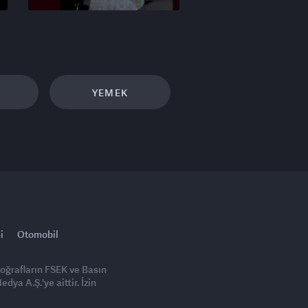
YEMEK
i
Otomobil
toğrafların FSEK ve Basın
ya A.Ş.'ye aittir. İzin