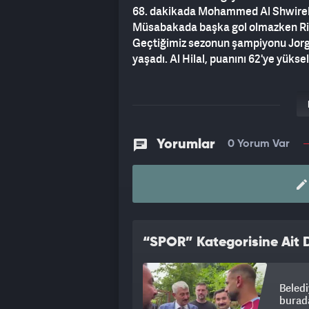
68. dakikada Mohammed Al Shwirekh
Müsabakada başka gol olmazken Riya
Geçtiğimiz sezonun şampiyonu Jorge
yaşadı. Al Hilal, puanını 62'ye yükse
Yorumlar
0 Yorum Var
“SPOR” Kategorisine Ait D
Beledi
burada