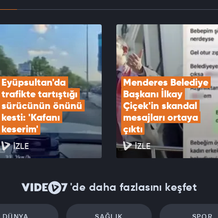
ları bile CHP'yi savunamaz oldu! Muhalif
i de pes etti: Rezillik...
EOYU İZLE
Eyüpsultan'da 
Menderes Belediye 
trafikte tartıştığı 
Başkanı İlkay 
sürücünün önünü 
Çiçek'in skandal 
kesti: 'Kafanı 
mesajları ortaya 
keserim'
çıktı
İZLE
İZLE
'de daha fazlasını keşfet
DÜNYA
SAĞLIK
SPOR