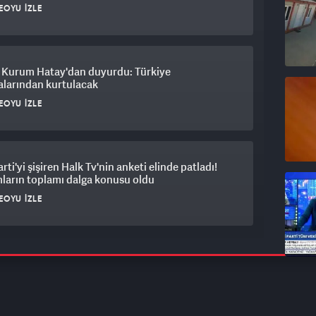
EOYU İZLE
 Kurum Hatay'dan duyurdu: Türkiye
alarından kurtulacak
EOYU İZLE
arti'yi şişiren Halk Tv'nin anketi elinde patladı!
ların toplamı dalga konusu oldu
EOYU İZLE
z var!' çığlıkları sonrası vatandaş çelme taktı
ikçi süpürgeyle vurdu!
EOYU İZLE