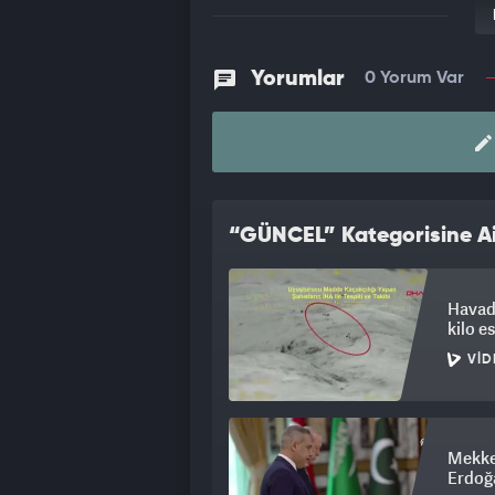
Yorumlar
0 Yorum Var
“GÜNCEL” Kategorisine Ai
Havada
kilo e
VID
Mekke
Erdoğa