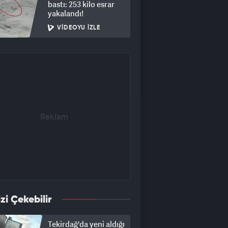
bastı: 253 kilo esrar
yakalandı!
VIDEOYU İZLE
izi Çekebilir
Tekirdağ'da yeni aldığı