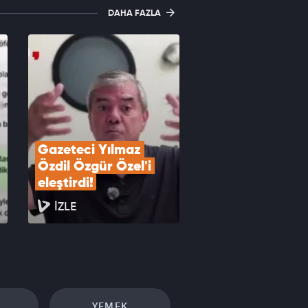
DAHA FAZLA
Gazeteci Yılmaz 
Özdil Özgür Özel'i 
eleştirdi!
İZLE
YEMEK