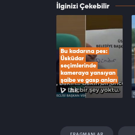
İlginizi Çekebilir
Yoldaş
gazetec
VID
Bu kadarına pes: 
Üsküdar 
seçimlerinde 
kameraya yansıyan 
şaibe ve gasp anları
İZLE
FRAGMANLAR