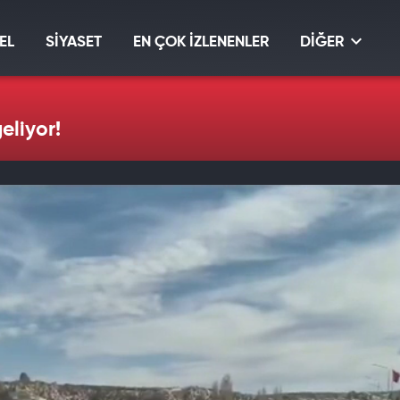
EL
SİYASET
EN ÇOK İZLENENLER
DİĞER
eliyor!