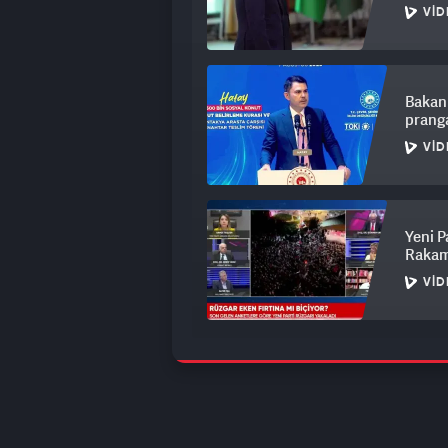
VID
Bakan
prang
VID
Yeni P
Rakam
VID
'Hırsı
temizl
VID