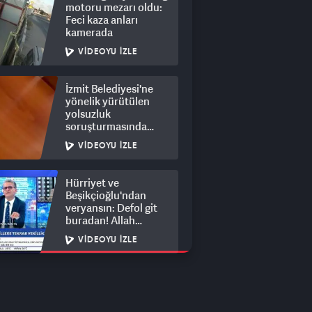
motoru mezarı oldu:
Feci kaza anları
kamerada
VIDEOYU İZLE
İzmit Belediyesi'ne
yönelik yürütülen
yolsuzluk
soruşturmasında
rüşvet görüntüleri
VIDEOYU İZLE
ortaya çıktı
Hürriyet ve
Beşikçioğlu'ndan
veryansın: Defol git
buradan! Allah
hepsinin belasını
VIDEOYU İZLE
versin