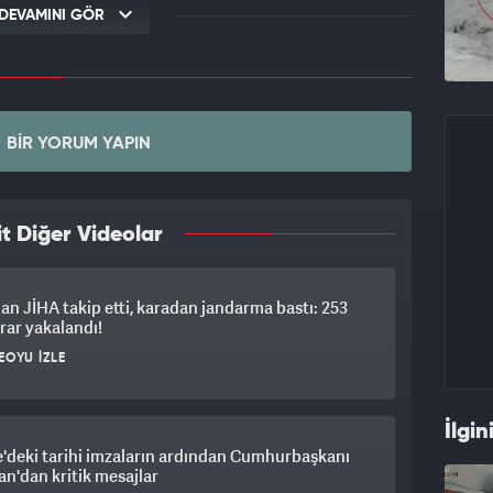
DEVAMINI GÖR
BIR YORUM YAPIN
t Diğer Videolar
n JİHA takip etti, karadan jandarma bastı: 253
srar yakalandı!
EOYU İZLE
İlgin
'deki tarihi imzaların ardından Cumhurbaşkanı
n'dan kritik mesajlar