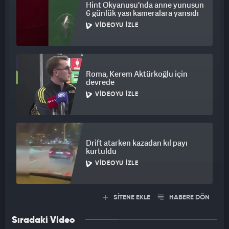
Hint Okyanusu'nda anne yunusun
6 günlük yası kameralara yansıdı
VIDEOYU İZLE
Roma, Kerem Aktürkoğlu için
devrede
VIDEOYU İZLE
Drift atarken kazadan kıl payı
kurtuldu
VIDEOYU İZLE
SİTENE EKLE
HABERE DÖN
Sıradaki Video