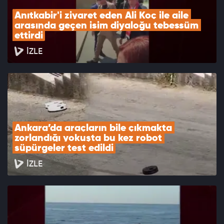
Anıtkabir'i ziyaret eden Ali Koç ile aile 
arasında geçen isim diyaloğu tebessüm 
ettirdi
İZLE
Ankara’da araçların bile çıkmakta 
zorlandığı yokuşta bu kez robot 
süpürgeler test edildi
İZLE