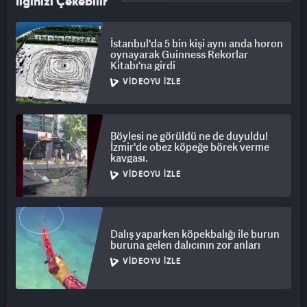
İlginizi Çekebilir
İstanbul'da 5 bin kişi aynı anda horon
oynayarak Guinness Rekorlar
Kitabı'na girdi
VIDEOYU İZLE
Böylesi ne görüldü ne de duyuldu!
İzmir'de obez köpeğe börek verme
kavgası.
VIDEOYU İZLE
Dalış yaparken köpekbalığı ile burun
buruna gelen dalıcının zor anları
VIDEOYU İZLE