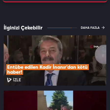
İlginizi Çekebilir
DAHA FAZLA
Entübe edilen Kadir İnanır'dan kötü 
haber!
İZLE