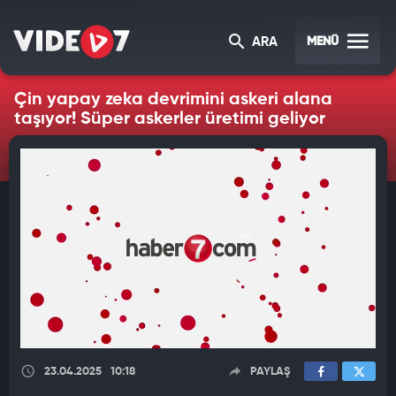
MENÜ
ARA
Çin yapay zeka devrimini askeri alana
taşıyor! Süper askerler üretimi geliyor
23.04.2025
10:18
PAYLAŞ