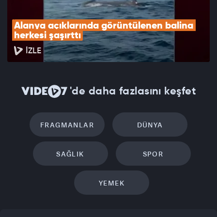
Alanya açıklarında görüntülenen balina 
herkesi şaşırttı
İZLE
'de daha fazlasını keşfet
FRAGMANLAR
DÜNYA
SAĞLIK
SPOR
YEMEK