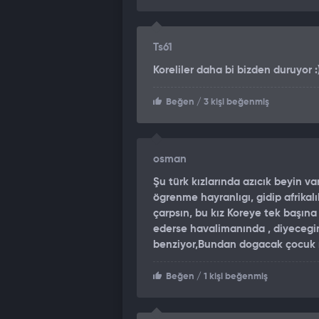
Ts61
Koreliler daha bi bizden duruyor :
Beğen
/ 3 kişi beğenmiş
osman
Şu türk kızlarında azıcık beyin va
ögrenme hayranlıgı, gidip afrikalı
çarpsın, bu kız Koreye tek başına
ederse havalimanında , diyecegim
benziyor,Bundan dogacak çocuk
Beğen
/ 1 kişi beğenmiş