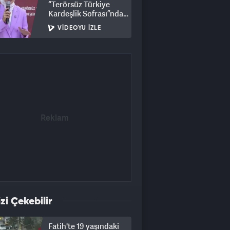
“Terörsüz Türkiye
Kardeşlik Sofrası”nda
buluştu
VIDEOYU İZLE
izi Çekebilir
Fatih'te 19 yaşındaki