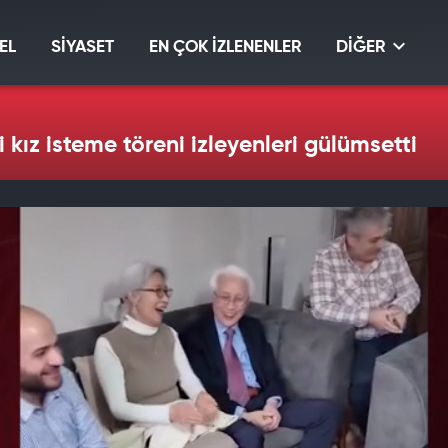
EL
SİYASET
EN ÇOK İZLENENLER
DİĞER
i kız isteme töreni izleyenleri gülümsetti