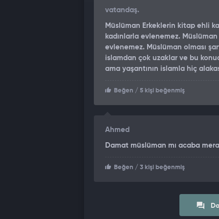
vatandaş.
Müslüman Erkeklerin kitap ehli ka
kadınlarla evlenemez. Müslüman 
evlenemez. Müslüman olması şar
islamdan çok uzaklar ve bu konu
ama yaşantının islamla hiç alaka
Beğen
/ 5 kişi beğenmiş
Ahmed
Damat müslüman mı acaba merak
Beğen
/ 3 kişi beğenmiş
Da