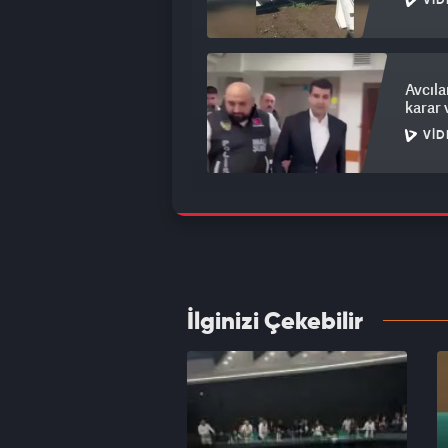
VID
Avcıla
karar 
VID
Cüneyt
karşı 
VID
İlginizi Çekebilir
Milli 
topla
VID