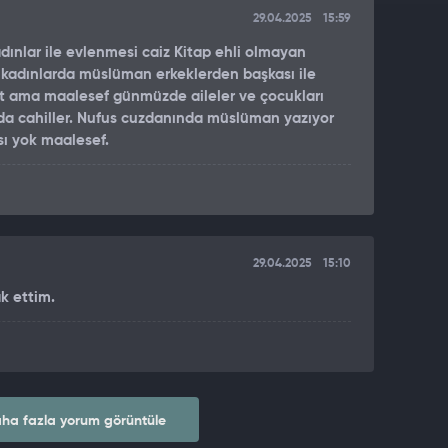
29.04.2025
15:59
dınlar ile evlenmesi caiz Kitap ehli olmayan
kadınlarda müslüman erkeklerden başkası ile
t ama maalesef günmüzde aileler ve çocukları
da cahiller. Nufus cuzdanında müslüman yazıyor
sı yok maalesef.
29.04.2025
15:10
 ettim.
ha fazla yorum görüntüle