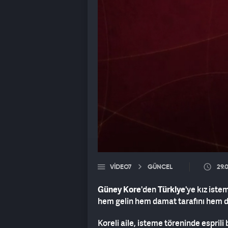
VIDEO7
GÜNCEL
29.
Güney Kore
'den
Türkiye
'ye kız iste
hem gelin hem damat tarafını hem d
Koreli aile, isteme töreninde esprili 