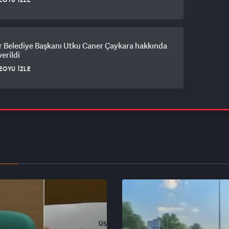
EOYU İZLE
r Belediye Başkanı Utku Caner Çaykara hakkında
verildi
EOYU İZLE
 Özdemir'den muhalefete sert tepki: PKK’ya
adım atılıyor yine itiraz ediliyor
EOYU İZLE
Güvenlik Kurulu Cumhurbaşkanlığı Külliyesi’nde
ndı
EOYU İZLE