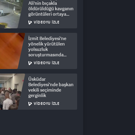
Ali'nin bıçakla
öldürüldüğü kavganın
görüntüleri ortaya
çıktı: 8 gözaltı
VIDEOYU İZLE
İzmit Belediyesi'ne
yönelik yürütülen
yolsuzluk
soruşturmasında
rüşvet görüntüleri
VIDEOYU İZLE
ortaya çıktı
Üsküdar
Belediyesi'nde başkan
vekili seçiminde
gerginlik
VIDEOYU İZLE