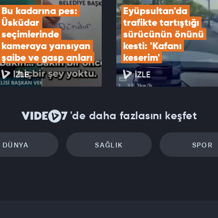
Bu kadarına pes: 
Eyüpsultan'da 
Üsküdar 
trafikte tartıştığı 
seçimlerinde 
sürücünün önünü 
kameraya yansıyan 
kesti: 'Kafanı 
şaibe ve gasp anları
keserim'
İZLE
İZLE
'de daha fazlasını keşfet
DÜNYA
SAĞLIK
SPOR