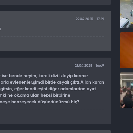
29.04.2025
17:29
)
29.04.2025
16:49
r ise bende neyim, koreli dizi izleyip korece
larla evlenenler,şimdi birde asyalı çıktı.Allah kuran
 gitsin, eğer kendi eşini diğer adamlardan ayırt
ki he ok.ama ulan hepsi birbirine
 neye benzeyecek düşündünüzmü hiç?