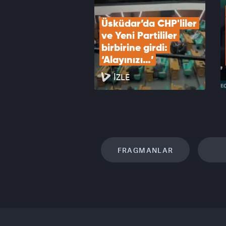
Üsküdar’da CHP'liler 
ve Yeni Partililer 
birbirine girdi: 
‘Alayınızı…’
İZLE
FRAGMANLAR