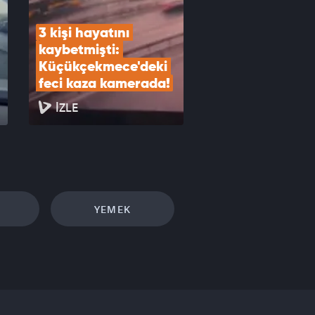
3 kişi hayatını 
kaybetmişti: 
Küçükçekmece'deki 
feci kaza kamerada!
İZLE
YEMEK