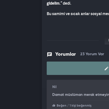
gidelim.”
dedi.
Bu samimi ve sıcak anlar sosyal med
Yorumlar
23 Yorum Var
Nil
Damat müslüman merak etmeyin:)
Beğen
/ 1 kişi beğenmiş