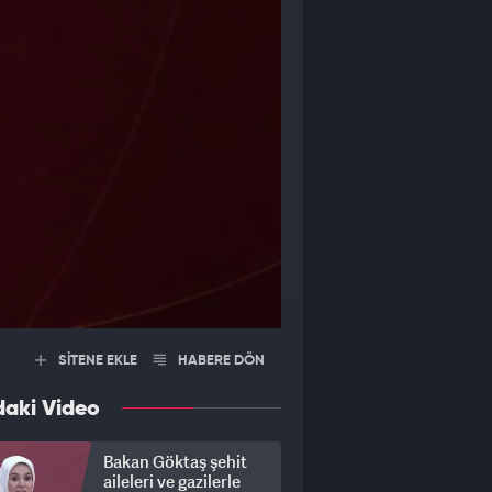
SİTENE EKLE
HABERE DÖN
daki Video
Bakan Göktaş şehit
aileleri ve gazilerle