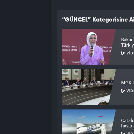
“GÜNCEL” Kategorisine Ai
Bakan 
Türkiy
VID
MGK to
VID
Çatalc
hasar 