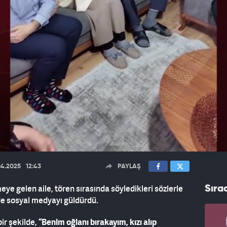
04.2025
12:43
PAYLAŞ
meye gelen aile, tören sırasında söyledikleri sözlerle
Sıra
e sosyal medyayı güldürdü.
bir şekilde,
“Benim oğlanı bırakayım, kızı alıp