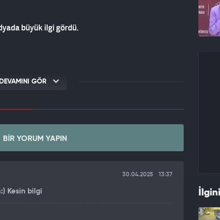
yada büyük ilgi gördü.
DEVAMINI GÖR
BIR YORUM YAPIN
30.04.2025
13:37
 Kesin bilgi
İlgin