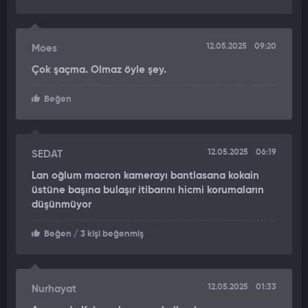
12.05.2025
09:20
Moes
Çok şaçma. Olmaz öyle şey.
Beğen
12.05.2025
06:19
SEDAT
Lan oğlum macron kamerayı bantlasana kokain
üstüne başına bulaşır itibarını hicmi korumaların
düşünmüyor
Beğen
/ 3 kişi beğenmiş
12.05.2025
01:33
Nurhayat