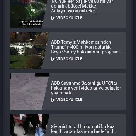
170 nükleer başlık ve 80 milyar
dolarlık bütçe! Mekke
Anlaşması'nın şifreleri
VIDEOYU İZLE
ABD Temyiz Mahkemesinden
Trump'ın 400 milyon dolarlık
Beyaz Saray balo salonu projesine
engel
VIDEOYU İZLE
ABD Savunma Bakanlığı, UFO'lar
hakkında yeni videolar ve belgeler
yayımladı
VIDEOYU İZLE
Siyonist İsrail hükümeti bu kez
kendi vatandaşlarını hedef aldı!