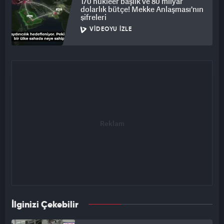
170 nükleer başlık ve 80 milyar
dolarlık bütçe! Mekke Anlaşması'nın
şifreleri
VIDEOYU İZLE
İlginizi Çekebilir