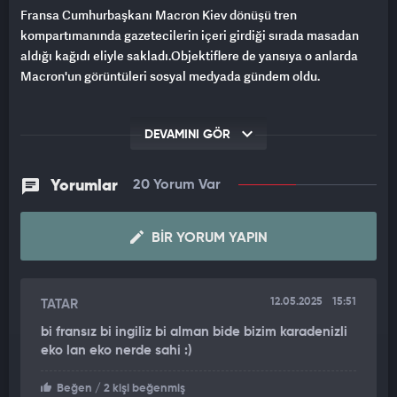
Fransa Cumhurbaşkanı Macron Kiev dönüşü tren
kompartımanında gazetecilerin içeri girdiği sırada masadan
aldığı kağıdı eliyle sakladı.Objektiflere de yansıya o anlarda
Macron'un görüntüleri sosyal medyada gündem oldu.
DEVAMINI GÖR
Yorumlar
20 Yorum Var
BIR YORUM YAPIN
12.05.2025
15:51
TATAR
bi fransız bi ingiliz bi alman bide bizim karadenizli
eko lan eko nerde sahi :)
Beğen
/ 2 kişi beğenmiş