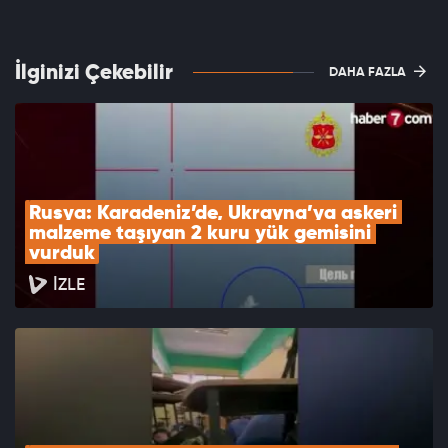
İlginizi Çekebilir
DAHA FAZLA
Rusya: Karadeniz’de, Ukrayna’ya askeri 
malzeme taşıyan 2 kuru yük gemisini 
vurduk
İZLE