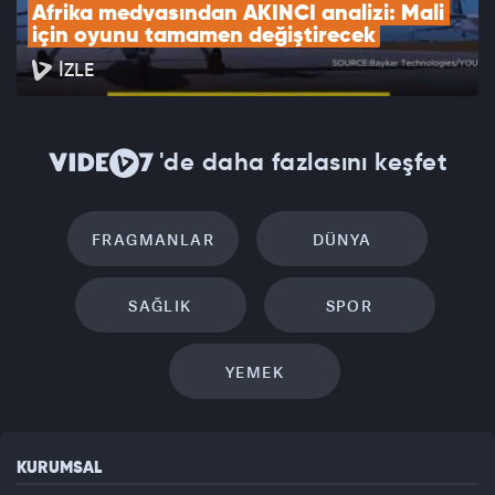
Afrika medyasından AKINCI analizi: Mali 
için oyunu tamamen değiştirecek
İZLE
'de daha fazlasını keşfet
FRAGMANLAR
DÜNYA
SAĞLIK
SPOR
YEMEK
KURUMSAL