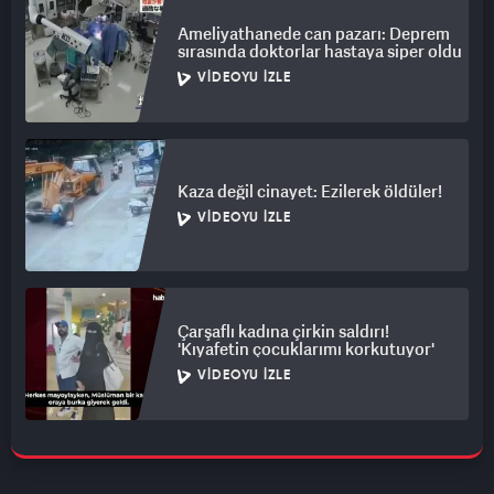
Ameliyathanede can pazarı: Deprem
sırasında doktorlar hastaya siper oldu
VIDEOYU İZLE
Kaza değil cinayet: Ezilerek öldüler!
VIDEOYU İZLE
Çarşaflı kadına çirkin saldırı!
'Kıyafetin çocuklarımı korkutuyor'
VIDEOYU İZLE