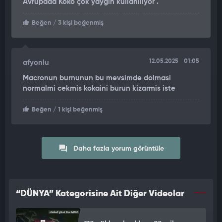
Avrupada Koko çok yaygın kullanılıyor .
Beğen
/ 3 kişi beğenmiş
12.05.2025
01:05
afyonlu
Macronun burnunun bu mevsimde dolmasi
normalmi cekmis kokaini burun kizarmis iste
Beğen
/ 1 kişi beğenmiş
Daha fazla yorum görüntüle
“DÜNYA” Kategorisine Ait Diğer Videolar