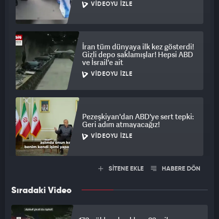
VIDEOYU İZLE
İran tüm dünyaya ilk kez gösterdi!
Gizli depo saklamışlar! Hepsi ABD
ve İsrail'e ait
VIDEOYU İZLE
Pezeşkiyan'dan ABD'ye sert tepki:
Geri adım atmayacağız!
VIDEOYU İZLE
SİTENE EKLE
HABERE DÖN
Sıradaki Video