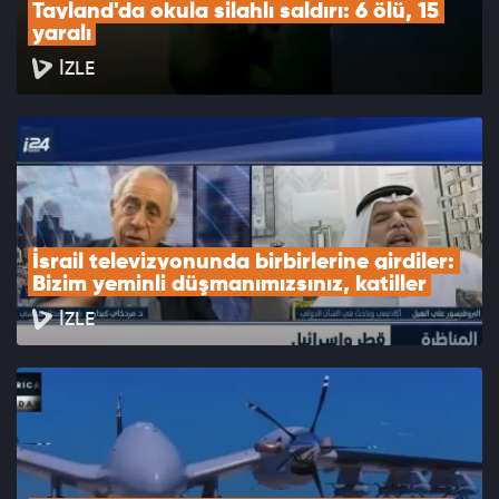
Tayland'da okula silahlı saldırı: 6 ölü, 15 
yaralı
İZLE
İsrail televizyonunda birbirlerine girdiler: 
Bizim yeminli düşmanımızsınız, katiller
İZLE