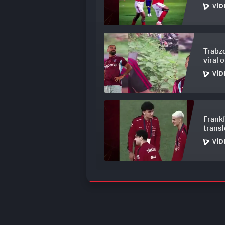
VID
Trabzo
viral 
VID
Frankf
trans
VID
Galata
rekoru
VID