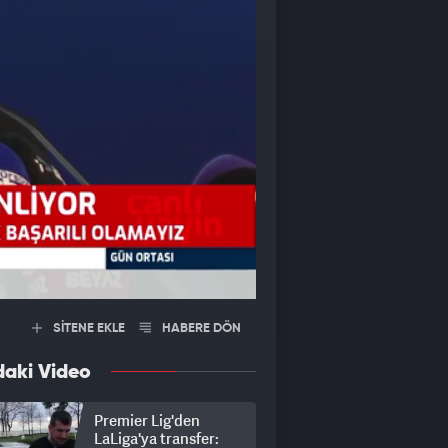
SİTENE EKLE
HABERE DÖN
daki Video
Premier Lig'den
LaLiga'ya transfer: