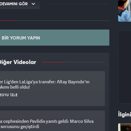
DEVAMINI GÖR
BIR YORUM YAPIN
iğer Videolar
r Lig'den LaLiga'ya transfer: Altay Bayındır'ın
akımı belli oldu!
EOYU İZLE
İlgin
a cephesinden Pavlidis yanıtı geldi: Marco Silva
k sorusunu geçiştirdi