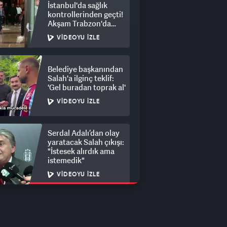
İstanbul'da sağlık
kontrollerinden geçti!
Akşam Trabzon'da
olacak
VIDEOYU İZLE
Belediye başkanından
Salah'a ilginç teklif:
'Gel buradan toprak al'
VIDEOYU İZLE
Serdal Adalı’dan olay
yaratacak Salah çıkışı:
"İstesek alırdık ama
istemedik"
VIDEOYU İZLE