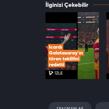
İlginizi Çekebilir
Icardı
VID
Icardı 
Galatasaray'ın 
tören teklifini 
redetti
İZLE
FRAGMANLAR