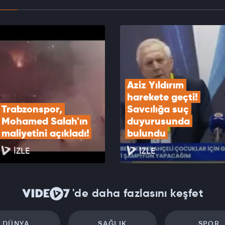
 Galatasaray'ın tören teklifini redetti
EOYU İZLE
Aziz Yıldırım 
harekete geçti! 
Trabzonspor, 
Savcılığa suç 
Mohamed Salah'ın 
duyurusunda 
maliyetini açıkladı!
bulundu
İZLE
İZLE
'de daha fazlasını keşfet
DÜNYA
SAĞLIK
SPOR