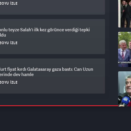
EOYU İZLE
nlu teyze Salah'ı ilk kez görünce verdiği tepki
oldu
EOYU İZLE
urt fiyat kırdı Galatasaray gaza bastı: Can Uzun
ferinde dev hamle
EOYU İZLE
saray'ın yıldızı Barış Alper Yılmaz Süper Lig
nu kırarak ayrılabilir!
EOYU İZLE