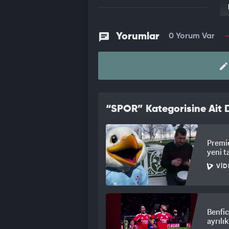
Yorumlar
0 Yorum Var
“SPOR” Kategorisine Ait D
Premie
yeni t
VID
Benfic
ayrılı