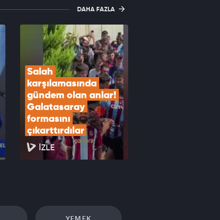
DAHA FAZLA
Salah 
karşılamasında 
gündem olan anlar! 
Galatasaray 
formasını 
çıkarttırdılar
İZLE
YEMEK