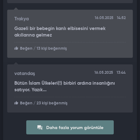
16.05.2025
14:52
Trakya
Gazeli bir bebegin kanlı elbisesini vermek
akıllarına gelmez
Beğen
/ 13 kişi beğenmiş
16.05.2025
13:44
vatandaş
Bütün İslam Ülkeleri(!) birbiri ardına insanlığını
satıyor. Yazık...
Beğen
/ 23 kişi beğenmiş
Daha fazla yorum görüntüle