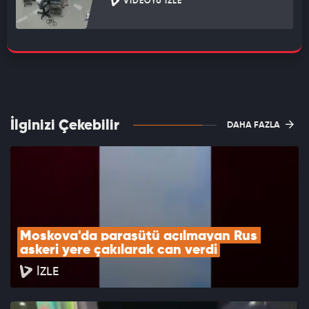
VIDEOYU İZLE
İlginizi Çekebilir
DAHA FAZLA
Moskova'da paraşütü açılmayan Rus 
askeri yere çakılarak can verdi
İZLE