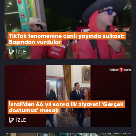
TikTok fenomenine canlı yayında suikast: 
Başından vurdular
İZLE
İsrail'den 44 yıl sonra ilk ziyaret! 'Gerçek 
dostumuz' mesajı
İZLE