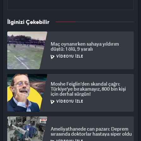
İlginizi Çekebilir
Maç oynanırken sahaya yıldırım
düştü: 1 ölü, 9 yaralı
VIDEOYU İZLE
Moshe Feiglin'den skandal çağrı:
Türkiye'ye bırakamayız, 800 bin kişi
için derhal sürgün!
VIDEOYU İZLE
Ameliyathanede can pazarı: Deprem
sırasında doktorlar hastaya siper oldu