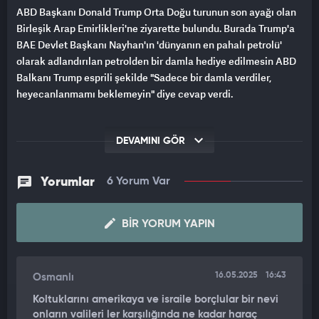
ABD Başkanı Donald Trump Orta Doğu turunun son ayağı olan
Birleşik Arap Emirlikleri'ne ziyarette bulundu. Burada Trump'a
BAE Devlet Başkanı Nayhan'ın 'dünyanın en pahalı petrolü'
olarak adlandırılan petrolden bir damla hediye edilmesin ABD
Balkanı Trump esprili şekilde "Sadece bir damla verdiler,
heyecanlanmamı beklemeyin" diye cevap verdi.
DEVAMINI GÖR
Yorumlar
6 Yorum Var
BIR YORUM YAPIN
16.05.2025
16:43
Osmanlı
Koltuklarını amerikaya ve israile borçlular bir nevi
onların valileri ler karşılığında ne kadar haraç