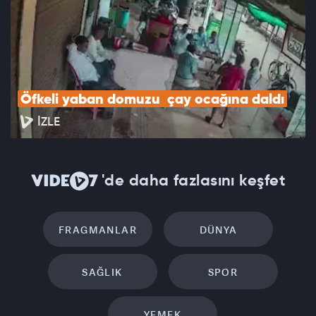
Öfkeli yaban domuzu  çay ocağına daldı
İZLE
'de daha fazlasını keşfet
FRAGMANLAR
DÜNYA
SAĞLIK
SPOR
YEMEK