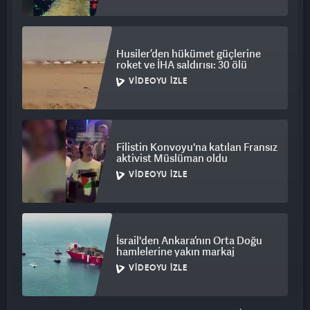
Husiler’den hükümet güçlerine
roket ve İHA saldırısı: 30 ölü
VIDEOYU İZLE
Filistin Konvoyu'na katılan Fransız
aktivist Müslüman oldu
VIDEOYU İZLE
İsrail'den Ankara’nın Orta Doğu
hamlelerine yakın markaj
VIDEOYU İZLE