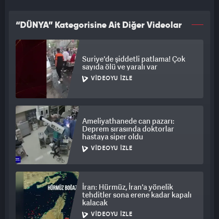
“DÜNYA” Kategorisine Ait Diğer Videolar
Suriye'de şiddetli patlama! Çok
sayıda ölü ve yaralı var
VIDEOYU İZLE
Ameliyathanede can pazarı:
Deprem sırasında doktorlar
hastaya siper oldu
VIDEOYU İZLE
İran: Hürmüz, İran'a yönelik
tehditler sona erene kadar kapalı
kalacak
VIDEOYU İZLE