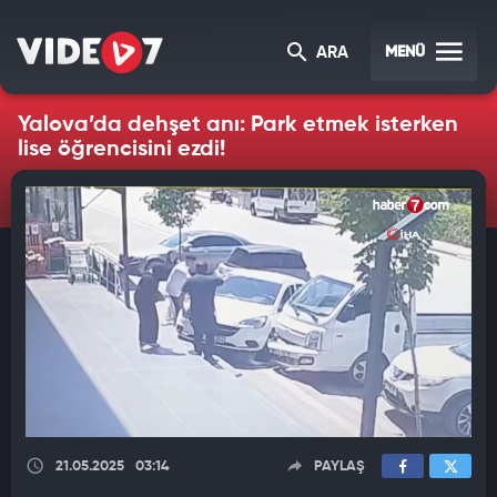
MENÜ
ARA
Yalova’da dehşet anı: Park etmek isterken
lise öğrencisini ezdi!
21.05.2025
03:14
PAYLAŞ