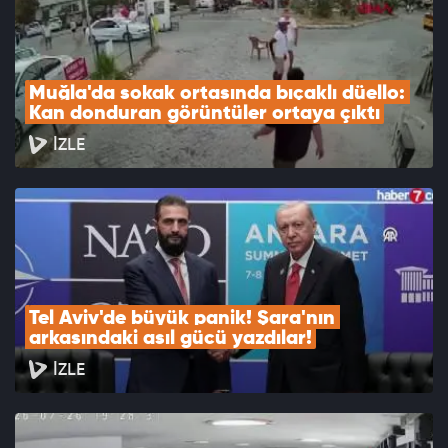
Muğla'da sokak ortasında bıçaklı düello: 
Kan donduran görüntüler ortaya çıktı
İZLE
Tel Aviv'de büyük panik! Şara'nın 
arkasındaki asıl gücü yazdılar!
İZLE