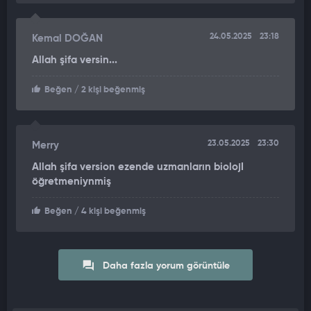
24.05.2025
23:18
Kemal DOĞAN
Allah şifa versin...
Beğen
/ 2 kişi beğenmiş
23.05.2025
23:30
Merry
Allah şifa version ezende uzmanların biolojI
öğretmeniynmiş
Beğen
/ 4 kişi beğenmiş
Daha fazla yorum görüntüle