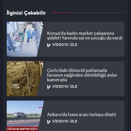
İlginizi Çekebilir
Konya'da kadın market çalışanına
şiddet! Yanında eşi ve çocuğu da vardı
VIDEOYU İZLE
Çorlu'daki ölümcül patlamada
facianın eşiğinden dönüldüğü anlar
kamerada
VIDEOYU İZLE
Ankara'da hava aracı tarlaya düştü
VIDEOYU İZLE