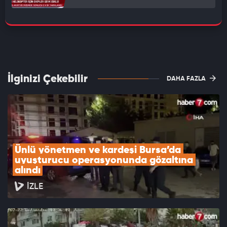
İlginizi Çekebilir
DAHA FAZLA
Ünlü yönetmen ve kardeşi Bursa’da 
uyuşturucu operasyonunda gözaltına 
alındı
İZLE