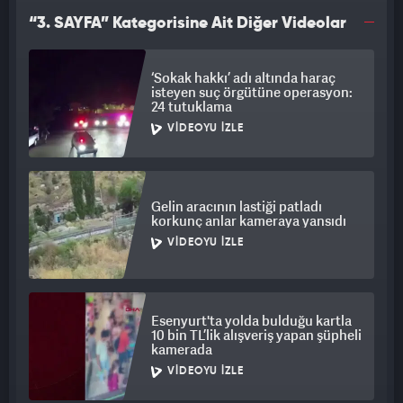
“3. SAYFA” Kategorisine Ait Diğer Videolar
‘Sokak hakkı’ adı altında haraç
isteyen suç örgütüne operasyon:
24 tutuklama
VIDEOYU İZLE
Gelin aracının lastiği patladı
korkunç anlar kameraya yansıdı
VIDEOYU İZLE
Esenyurt'ta yolda bulduğu kartla
10 bin TL’lik alışveriş yapan şüpheli
kamerada
VIDEOYU İZLE