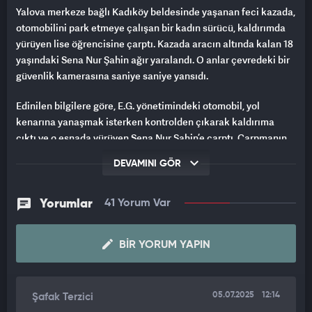
Yalova merkeze bağlı Kadıköy beldesinde yaşanan feci kazada,
otomobilini park etmeye çalışan bir kadın sürücü, kaldırımda
yürüyen lise öğrencisine çarptı. Kazada aracın altında kalan 18
yaşındaki Sena Nur Şahin ağır yaralandı. O anlar çevredeki bir
güvenlik kamerasına saniye saniye yansıdı.
Edinilen bilgilere göre, E.G. yönetimindeki otomobil, yol
kenarına yanaşmak isterken kontrolden çıkarak kaldırıma
çıktı ve o esnada yürüyen Sena Nur Şahin’e çarptı. Çarpmanın
etkisiyle yere savrulan genç kız aracın altında kaldı. Çevredeki
DEVAMINI GÖR
vatandaşlar, hızla müdahale ederek aracı öğrencinin üzerinden
çekti.
Yorumlar
41 Yorum Var
Olay yerine sevk edilen sağlık ekipleri, ağır yaralanan Şahin’i
ilk müdahalenin ardından Yalova Eğitim ve Araştırma
BIR YORUM YAPIN
Hastanesi’ne kaldırdı. Talihsiz genç kızın hayati tehlikesinin
sürdüğü öğrenilirken, kazayla ilgili soruşturma başlatıldı.
05.07.2025
12:14
Şafak Terzici