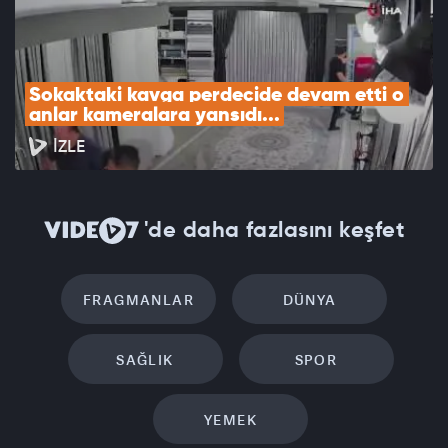
Sokaktaki kavga perdecide devam etti o 
anlar kameralara yansıdı...
İZLE
'de daha fazlasını keşfet
FRAGMANLAR
DÜNYA
SAĞLIK
SPOR
YEMEK