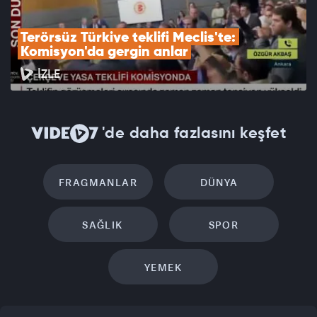
Terörsüz Türkiye teklifi Meclis'te: 
Komisyon'da gergin anlar
İZLE
'de daha fazlasını keşfet
FRAGMANLAR
DÜNYA
SAĞLIK
SPOR
YEMEK