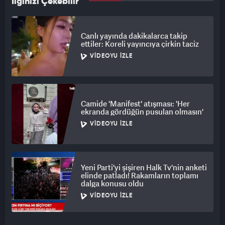
İlginizi Çekebilir
Canlı yayında dakikalarca takip
ettiler: Koreli yayıncıya çirkin taciz
VIDEOYU İZLE
Camide 'Manifest' atışması: 'Her
ekranda gördüğün pusulan olmasın'
VIDEOYU İZLE
Yeni Parti'yi şişiren Halk Tv'nin anketi
elinde patladı! Rakamların toplamı
dalga konusu oldu
VIDEOYU İZLE