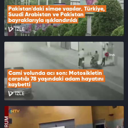
Pakistan'daki simge yapılar, Türkiye, 
Suudi Arabistan ve Pakistan 
bayraklarıyla ışıklandırıldı
İZLE
Cami yolunda acı son: Motosikletin 
çarptığı 78 yaşındaki adam hayatını 
kaybetti
İZLE