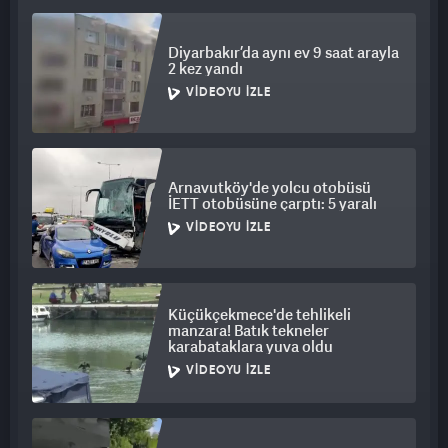
Diyarbakır’da aynı ev 9 saat arayla
2 kez yandı
VIDEOYU İZLE
Arnavutköy'de yolcu otobüsü
İETT otobüsüne çarptı: 5 yaralı
VIDEOYU İZLE
Küçükçekmece'de tehlikeli
manzara! Batık tekneler
karabataklara yuva oldu
VIDEOYU İZLE