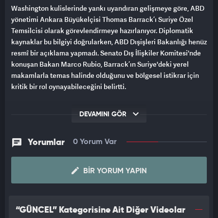
Washington kulislerinde yankı uyandıran gelişmeye göre, ABD
yönetimi Ankara Büyükelçisi Thomas Barrack’ı Suriye Özel
Temsilcisi olarak görevlendirmeye hazırlanıyor. Diplomatik
kaynaklar bu bilgiyi doğrularken, ABD Dışişleri Bakanlığı henüz
resmî bir açıklama yapmadı. Senato Dış İlişkiler Komitesi'nde
konuşan Bakan Marco Rubio, Barrack’ın Suriye'deki yerel
makamlarla temas halinde olduğunu ve bölgesel istikrar için
kritik bir rol oynayabileceğini belirtti.
Bu atama kararı, ABD Başkanı Donald Trump’ın geçen hafta
DEVAMINI GÖR
Suriye’ye yönelik ekonomik yaptırımları kaldırdığını
duyurmasıyla daha da dikkat çekici hale geldi. ABD’nin
bölgedeki diplomatik adımları, Türkiye’nin etkisini kabul
Yorumlar
0 Yorum Var
ettiğine dair güçlü bir sinyal olarak yorumlanıyor. Öte yandan,
Barrack’ın Suriye’deki yeni geçici yönetime destek vermesi ve
BIR YORUM YAPIN
ABD ile Türkiye arasındaki diplomatik temasları güçlendirmesi
bekleniyor.
“GÜNCEL” Kategorisine Ait Diğer Videolar