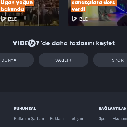
Ugan yoğun 
sanatçılara ders 
bakımda
verdi
İZLE
İZLE
'de daha fazlasını keşfet
DÜNYA
SAĞLIK
SPOR
KURUMSAL
BAĞLANTILAR
Kullanım Şartları
Reklam
İletişim
Spor
Ekonom