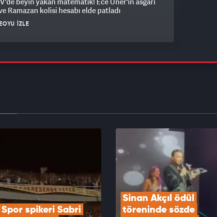
V'de beyin yakan matematik! Ece Üner'in asgari
ve Ramazan kolisi hesabı elde patladı
EOYU İZLE
 Fetihler Sultanı'na damga vuran anlar: Sultan
 aldığı haberle sarsıldı
EOYU İZLE
perasyonunda kilit iki isim: Berkin Kaya ve
 Ayar
EOYU İZLE
Sinan Akçıl ödül 
Spor spikeri Sabri 
töreninde sözde 