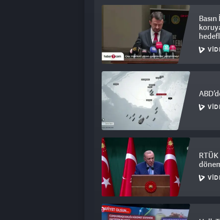
Basın
koruya
hedefl
VID
ABD’de
VID
RTÜK v
dönem
VID