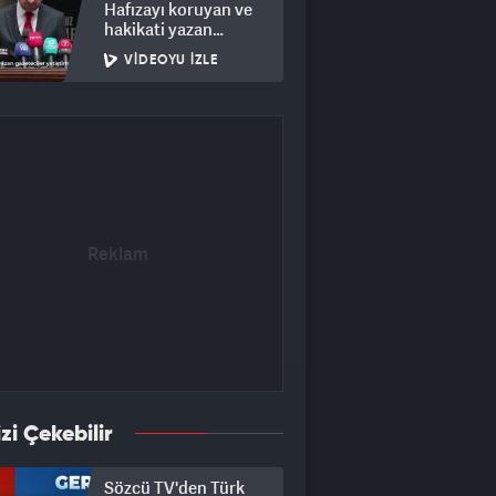
Hafızayı koruyan ve
hakikati yazan
gazeteciler
VIDEOYU İZLE
yetiştirmeyi
hedefliyoruz
izi Çekebilir
Sözcü TV'den Türk