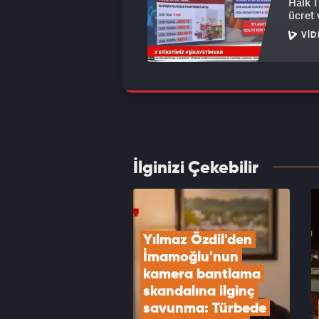
Halk T
ücret 
VID
Mehmed
Mehmed
VID
İlginizi Çekebilir
GAİN o
Saner
VID
Yılmaz Özdil'den 
İmamoğlu'nun 
kamera bantlama 
skandalına ilginç 
savunma: Türbede 