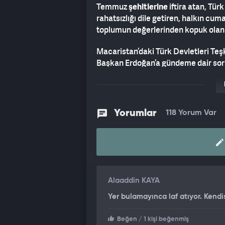
Temmuz
şehitlerine
iftira atan, Tür
rahatsızlığı dile getiren, halkın c
toplumun değerlerinden kopuk olan
Macaristan’daki Türk Devletleri Teş
Başkan Erdoğan’a gündeme dair sorul
hakaretlerde bulundu.
Meslektaşlarına yönelik ağır sözler s
“
Gazeteci değiller
”, “
Adam değiller
”,
Yorumlar
118 Yorum Var
Youtube yayınında konuşan Can Ataklı
“Meslek refleksleri kalmamış. Ulan
vatandaş bile merak ediyor. Esas bü
tipler. Bak şunlara bak Allah aşkına
Alaaddin KAYA
soru yok ve cevap bile vermiyorlar.
Yer bulamayınca laf atıyor. Kendis
Gene bakıyorum hepsi yalaka soru am
cevaplar. ‘Bunları sordunuz, bunlar 
Beğen
/ 1 kişi beğenmiş