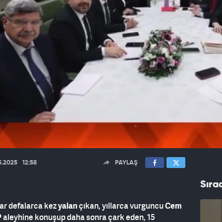
5.2025
12:58
PAYLAŞ
Sıra
alar defalarca kez
yalan
çıkan, yıllarca vurguncu
Cem
P
aleyhine konuşup daha sonra çark eden, 15