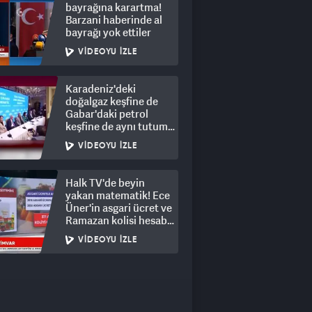
bayrağına karartma!
Barzani haberinde al
bayrağı yok ettiler
VIDEOYU İZLE
Karadeniz'deki
doğalgaz keşfine de
Gabar'daki petrol
keşfine de aynı tutum!
Dalga geçtiler
VIDEOYU İZLE
Halk TV'de beyin
yakan matematik! Ece
Üner'in asgari ücret ve
Ramazan kolisi hesabı
elde patladı
VIDEOYU İZLE