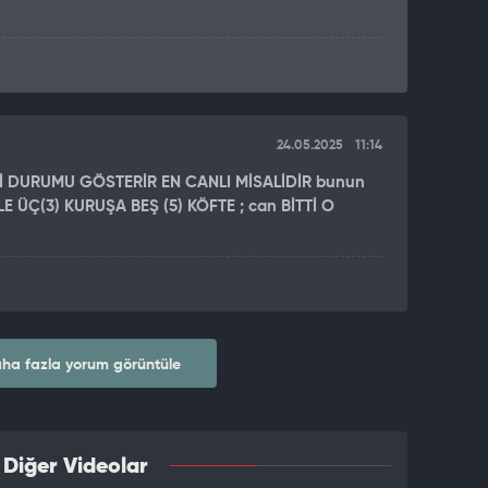
24.05.2025
11:14
İ DURUMU GÖSTERİR EN CANLI MİSALİDİR bunun
 ÜÇ(3) KURUŞA BEŞ (5) KÖFTE ; can BİTTİ O
ha fazla yorum görüntüle
 Diğer Videolar