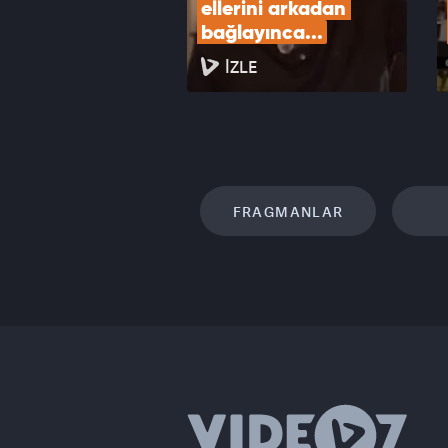
ellerini arkadan 
bağlayınca...
İZLE
FRAGMANLAR