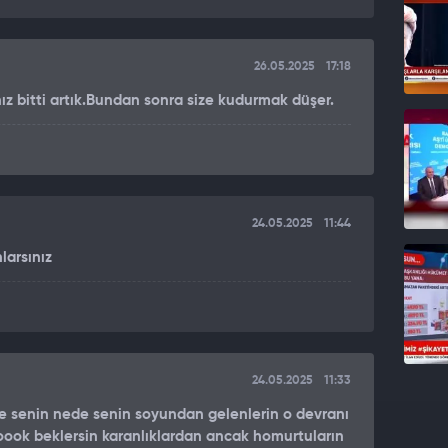
lif gazetecilere ‘işte görüyorsun efendim ya bunlar
r gün bu devran döner kardeşim. Bir gün döner ve sen
na çıkarmam ya. Çünkü gazeteci değiller. Adam
26.05.2025
17:18
nız bitti artık.Bundan sonra size kudurmak düşer.
24.05.2025
11:44
larsınız
24.05.2025
11:33
 senin nede senin soyundan gelenlerin o devranı
ok beklersin karanlıklardan ancak homurtuların