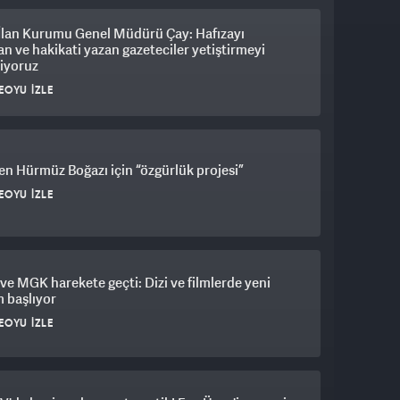
 İlan Kurumu Genel Müdürü Çay: Hafızayı
n ve hakikati yazan gazeteciler yetiştirmeyi
iyoruz
EOYU İZLE
n Hürmüz Boğazı için “özgürlük projesi”
EOYU İZLE
e MGK harekete geçti: Dizi ve filmlerde yeni
 başlıyor
EOYU İZLE