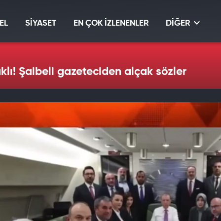
EL
SİYASET
EN ÇOK İZLENENLER
DİĞER
ı! Şaibeli gazeteciden alçak sözler