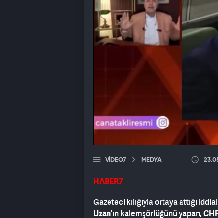
VIDEO7
MEDYA
23.0
HABER7
Gazeteci kılığıyla ortaya attığı iddi
Uzan
'ın kalemşörlüğünü yapan,
CH