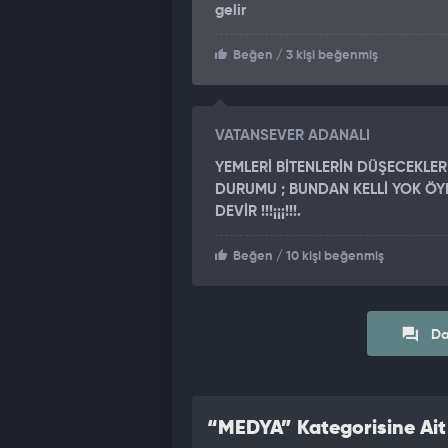
gelir
Beğen
/ 3 kişi beğenmiş
VATANSEVER ADANALI
YEMLERİ BİTENLERİN DÜŞECEKLER
DURUMU ; BUNDAN KELLİ YOK ÖYLE
DEVİR !!!¡¡¡!!!.
Beğen
/ 10 kişi beğenmiş
Da
“MEDYA” Kategorisine Ait