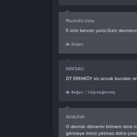
diye geziyor. Sonra dönüyorlar muha
ne kadar böyle şeyler’ filan. Ama bi
de alırsın şeyini. Bir tanesini ekra
Mustafa Usta
değiller daha doğrusu.”
İt ürür kervan yürür.Sizin devranı
Beğen
HAVSALI
ZIT ERENKÖY siz ancak bundan an
Beğen
/ 1 kişi beğenmiş
Abdullah
O devran dönermi bilmem ama ne
görmeye ömrü yetmez daha çoooo