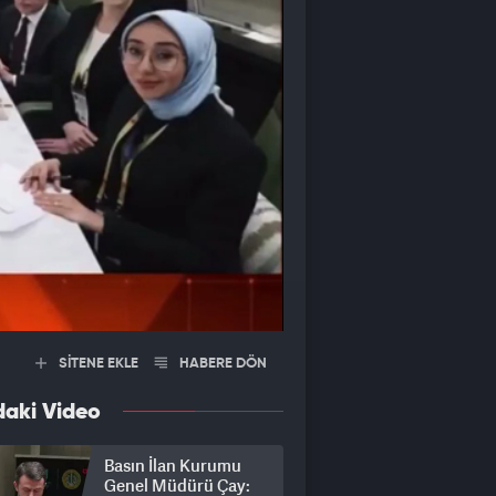
SİTENE EKLE
HABERE DÖN
daki Video
Basın İlan Kurumu
Genel Müdürü Çay: