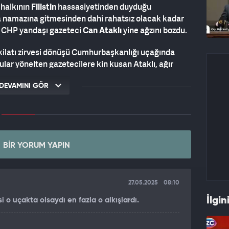
k halkının
Filistin
hassasiyetinden duyduğu
uma namazına gitmesinden dahi rahatsız olacak kadar
 CHP yandaşı gazeteci
Can Ataklı
yine ağzını bozdu.
kilatı zirvesi dönüşü Cumhurbaşkanlığı uçağında
ar yönelten gazetecilere kin kusan Ataklı, ağır
DEVAMINI GÖR
arf eden Ataklı, “
Bunlardan gazeteci mi olur?”,
 “
Hepsi yalaka
” gibi ifadeler kullandı.
, şu sözleri sarf etti:
BIR YORUM YAPIN
 merak da mı etmiyorsunuz be? Sıradan sokaktaki
tün temel direği merak etmek olan gazeteci tipler bu
. Lan bunlardan gazeteci mi olur? Hiçbiri değil çünkü
27.05.2025
08:10
İlgin
i o uçakta olsaydı en fazla o alkışlardı.
a Fahrettin Altun’un hazırladığı sorular ve
da cevapları, bu kadar...’ Ondan sonra ‘gazeteciyim’