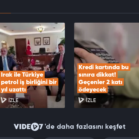
ık incirinde hasat heyecanı başladı
EOYU İZLE
Kredi kartında bu 
Irak ile Türkiye 
sınıra dikkat! 
petrol iş birliğini bir 
Geçenler 2 katı 
yıl uzattı
ödeyecek
İZLE
İZLE
'de daha fazlasını keşfet