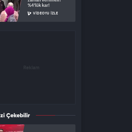
%4'lük kar!
VIDEOYU İZLE
izi Çekebilir