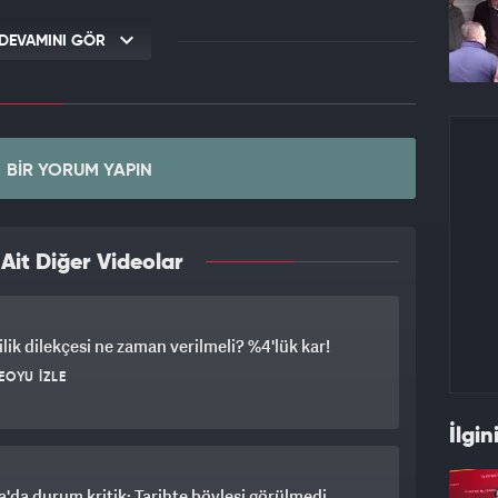
DEVAMINI GÖR
BIR YORUM YAPIN
it Diğer Videolar
lik dilekçesi ne zaman verilmeli? %4'lük kar!
EOYU İZLE
İlgin
'da durum kritik: Tarihte böylesi görülmedi