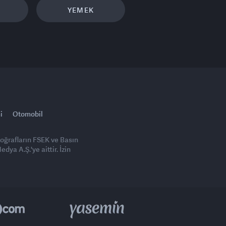
YEMEK
i
Otomobil
toğrafların FSEK ve Basın
ya A.Ş.'ye aittir. İzin