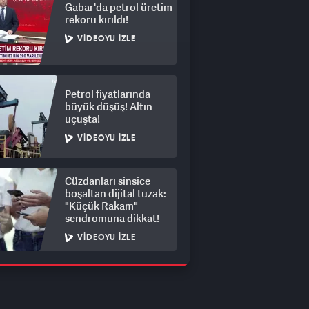
Gabar'da petrol üretim
rekoru kırıldı!
VIDEOYU İZLE
Petrol fiyatlarında
büyük düşüş! Altın
uçuşta!
VIDEOYU İZLE
Cüzdanları sinsice
boşaltan dijital tuzak:
"Küçük Rakam"
sendromuna dikkat!
VIDEOYU İZLE