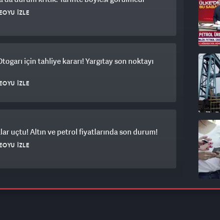
EOYU İZLE
Otogarı için tahliye kararı! Yargıtay son noktayı
EOYU İZLE
lar uçtu! Altın ve petrol fiyatlarında son durum!
EOYU İZLE
onlara yaradı! Dakikada 700 bin dolarlık devasa
EOYU İZLE