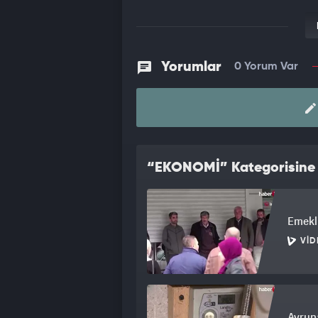
Yorumlar
0 Yorum Var
“EKONOMİ” Kategorisine A
Emekli
VID
Avrupa