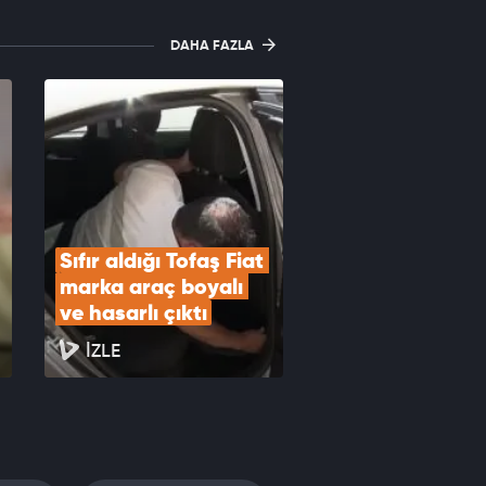
DAHA FAZLA
Sıfır aldığı Tofaş Fiat 
marka araç boyalı 
ve hasarlı çıktı
İZLE