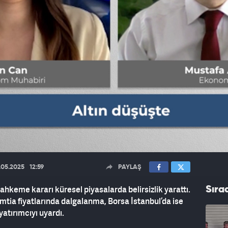
.05.2025
12:59
PAYLAŞ
mahkeme kararı küresel piyasalarda belirsizlik yarattı.
Sıra
mtia fiyatlarında dalgalanma, Borsa İstanbul’da ise
atırımcıyı uyardı.