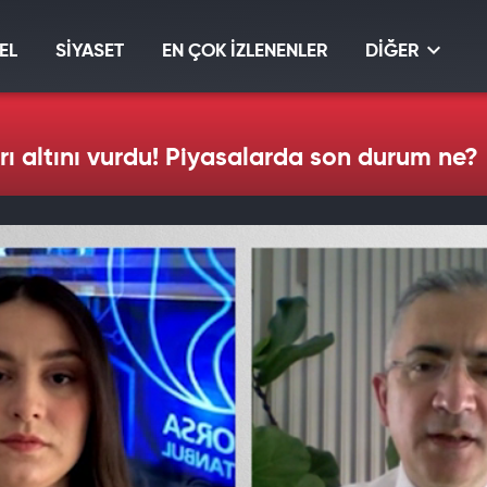
EL
SİYASET
EN ÇOK İZLENENLER
DİĞER
 altını vurdu! Piyasalarda son durum ne?