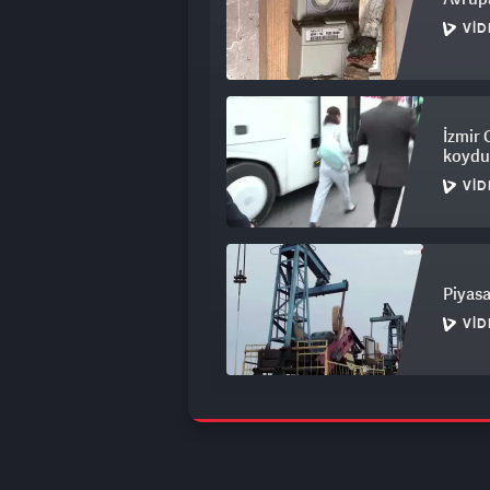
VID
İzmir 
koydu
VID
Piyasa
VID
Savaş 
gelir
VID