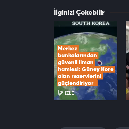
İlginizi Çekebilir
Bardac
VID
Merkez 
bankalarından 
güvenli liman 
hamlesi: Güney Kore 
altın rezervlerini 
güçlendiriyor  
İZLE