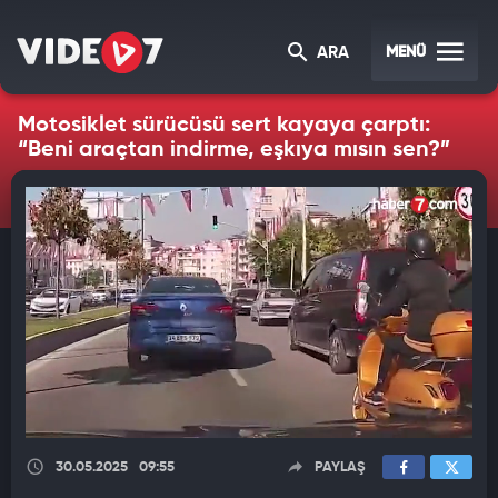
MENÜ
ARA
Motosiklet sürücüsü sert kayaya çarptı:
“Beni araçtan indirme, eşkıya mısın sen?”
30.05.2025
09:55
PAYLAŞ