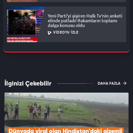
Yeni Parti'yi şişiren Halk Tv'nin anketi
elinde patladı! Rakamların toplamı
dalga konusu oldu
VIDEOYU İZLE
İlginizi Çekebilir
DAHA FAZLA
Dünyada viral olan Hindistan'daki gizemli 