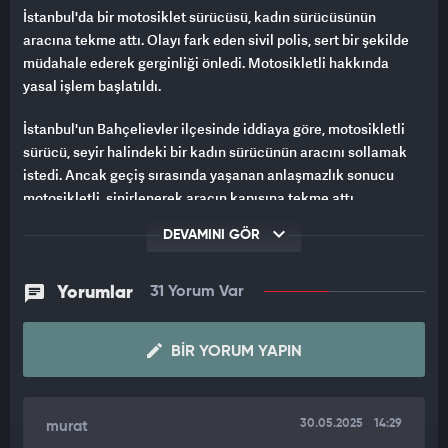
İstanbul'da bir motosiklet sürücüsü, kadın sürücüsünün
aracına tekme attı. Olayı fark eden sivil polis, sert bir şekilde
müdahale ederek gerginliği önledi. Motosikletli hakkında
yasal işlem başlatıldı.
İstanbul'un Bahçelievler ilçesinde iddiaya göre, motosikletli
sürücü, seyir halindeki bir kadın sürücünün aracını sollamak
istedi. Ancak geçiş sırasında yaşanan anlaşmazlık sonucu
motosikletli, sinirlenerek aracın kapısına tekme attı.
DEVAMINI GÖR
SİVİL POLİS ANINDA OLAYA MÜDAHALE ETTİ
Bu sırada bölgede bulunan sivil bir polis, durumu fark ederek
Yorumlar
31 Yorum Var
aracından megafonla müdahale etti. Polis motosiklet
sürücüsüne “Beni araçtan indirme, eşkıya mısın sen?” şeklinde
tepki gösterdi. Aracın içinde bulunan bir başka kadın yolcu ise
BIR YORUM YAPIN
polise müdahalesi için teşekkür etti.
SOSYAL MEDYADA GÜNDEM OLDU
30.05.2025
14:29
murat