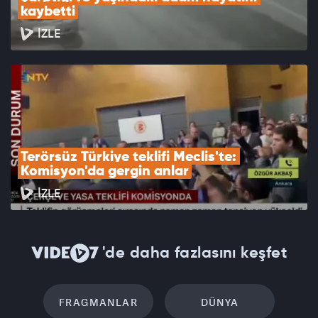
kaybetti
İZLE
Terörsüz Türkiye teklifi Meclis'te: 
Komisyon'da gergin anlar
İZLE
'de daha fazlasını keşfet
FRAGMANLAR
DÜNYA