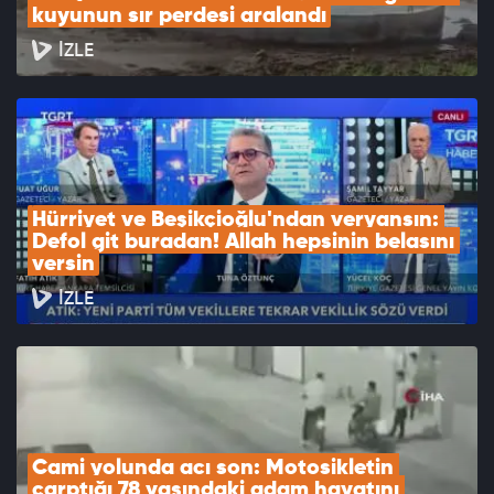
kuyunun sır perdesi aralandı
İZLE
Hürriyet ve Beşikçioğlu'ndan veryansın: 
Defol git buradan! Allah hepsinin belasını 
versin
İZLE
Cami yolunda acı son: Motosikletin 
çarptığı 78 yaşındaki adam hayatını 