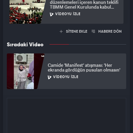
düzenlemeleri içeren kanun teklifi
TBMM Genel Kurulunda kabul
edildi
VIDEOYU İZLE
SİTENE EKLE
HABERE DÖN
Sıradaki Video
Camide 'Manifest' atışması: 'Her
ekranda gördüğün pusulan olmasın'
VIDEOYU İZLE