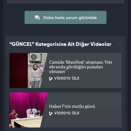
Daha fazla yorum görüntüle
“GÜNCEL” Kategorisine Ait Diğer Videolar
Camide 'Manifest' atışması: 'Her
ekranda gördüğün pusulan
olmasın'
VIDEOYU İZLE
Haber7'nin mutlu günü
VIDEOYU İZLE