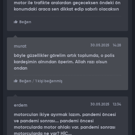
motor ile trafikte aralardan geçeceksen öndeki ön
Olay çevredeki vatandaşlar tarafından cep telefonu
konumdaki araca sen dikkat edip sabırlı olacaksın
kamerasıyla kaydedilirken, görüntüler kısa sürede sosyal
medyada yayılmaya başladı.
Beğen
HAKKINDA YASAL İŞLEM BAŞLATILDI
Polisin olay yerindeki soğukkanlı ve kararlı tutumu, olası bir
30.05.2025
14:28
murat
kavgayı önlerken, olayla ilgili tutanak tutulduğu ve motosiklet
böyle güzellikler görelim artık toplumda, o polis
sürücüsüne yönelik yasal işlemlerin başlatıldığı öğrenildi.
kardeşimin alnından öperim. Allah razı olsun
ondan
Beğen
/ 1 kişi beğenmiş
30.05.2025
12:34
erdem
motorcuları ikiye ayırmak lazım. pandemi öncesi
ve pandemi sonrası... pandemi öncesi
motorcularda motor ahlakı var. pandemi sonrası
motorcularda ne var? HİÇ...