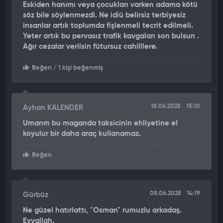
Eskiden hanımı veya çocukları varken adama kötü
Taksi sürücüsü M.Y.B ve oğlu İ.B. ise polis ekiplerince gözaltına
söz bile söylenmezdi. Ne idiü belirsiz terbiyesiz
alındı. Tarafların birbirlerinden şikayetçi olmaları üzerine olayla
insanlar artık toplumda fişlenmeli tecrit edilmeli.
ilgili adli işlem başlatıldı.
Yeter artık bu pervasız trafik kavgaları son bulsun .
Ağır cezalar verilsin fütursuz cahilllere.
Beğen
/ 1 kişi beğenmiş
18.06.2025
15:10
Ayhan KALENDER
Umarım bu maganda taksicinin ehliyetine el
koyulur bir daha araç kullanamaz.
Beğen
08.06.2025
14:19
Gürbüz
Ne güzel hatırlattı, "Osman" rumuzlu arkadaş.
Eyvallah.