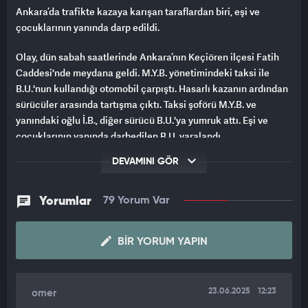
Ankara’da trafikte kazaya karışan taraflardan biri, eşi ve
çocuklarının yanında darp edildi.
Olay, dün sabah saatlerinde Ankara’nın Keçiören ilçesi Fatih
Caddesi'nde meydana geldi. M.Y.B. yönetimindeki taksi ile
B.U.'nun kullandığı otomobil çarpıştı. Hasarlı kazanın ardından
sürücüler arasında tartışma çıktı. Taksi şoförü M.Y.B. ve
yanındaki oğlu İ.B., diğer sürücü B.U.'ya yumruk attı. Eşi ve
çocuklarının yanında darbedilen B.U. yaralandı.
DEVAMINI GÖR
EŞİ, OLAY SONRASI TAKSİ ŞOFÖRÜ VE OĞLUNU KAYDA ALDI
B.U.’nun eşi olay sonrası taksi şoförü ve oğlunu cep telefonuyla
Yorumlar
79 Yorum Var
kayda alarak tepki gösterdi. İhbar üzerine olay yerine polis ve
sağlık ekibi sevk edildi. B.U., sağlık görevlilerinin ilk
müdahalesinin ardından ambulansla hastaneye kaldırıldı.
BIR YORUM YAPIN
Yaralının durumunun iyi olduğu belirtildi.
GÖZALTINA ALINDILAR
23.06.2025
12:23
omer