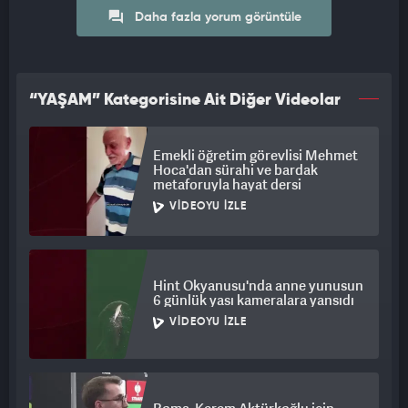
Daha fazla yorum görüntüle
“YAŞAM” Kategorisine Ait Diğer Videolar
Emekli öğretim görevlisi Mehmet
Hoca'dan sürahi ve bardak
metaforuyla hayat dersi
VIDEOYU İZLE
Hint Okyanusu'nda anne yunusun
6 günlük yası kameralara yansıdı
VIDEOYU İZLE