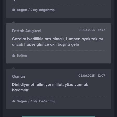
Beğen
/ 2 kişi beğenmiş
08.06.2025
12:47
Fettah Adıgüzel
Cezalar ivedilikle arttırılmalı, Lümpen ayak takımı
ancak hapse glrince aklı başına gelir
Beğen
08.06.2025
12:07
Osman
Dini diyaneti bilmiyor millet, yüze vurmak
haramdır.
Beğen
/ 4 kişi beğenmiş