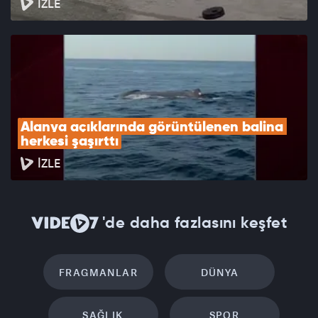
İZLE
Alanya açıklarında görüntülenen balina 
herkesi şaşırttı
İZLE
'de daha fazlasını keşfet
FRAGMANLAR
DÜNYA
SAĞLIK
SPOR