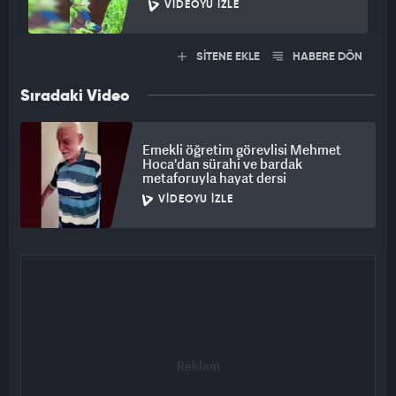
VIDEOYU İZLE
SİTENE EKLE
HABERE DÖN
Sıradaki Video
Emekli öğretim görevlisi Mehmet
Hoca'dan sürahi ve bardak
metaforuyla hayat dersi
VIDEOYU İZLE