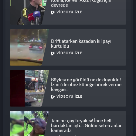
Roma, Kerem Aktürkoğlu için
devrede
VIDEOYU İZLE
Drift atarken kazadan kıl payı
kurtuldu
VIDEOYU İZLE
Böylesi ne görüldü ne de duyuldu!
İzmir'de obez köpeğe börek verme
kavgası.
VIDEOYU İZLE
Tam bir çay tiryakisi! İnce belli
bardaktan içti... Gülümseten anlar
kamerada