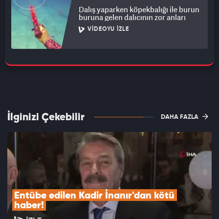
Dalış yaparken köpekbalığı ile burun
buruna gelen dalıcının zor anları
VIDEOYU İZLE
İlginizi Çekebilir
DAHA FAZLA
Entübe edilen Kadir İnanır'dan kötü 
haber!