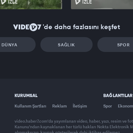
İZLE
İZLE
'de daha fazlasını keşfet
DÜNYA
SAĞLIK
SPOR
KURUMSAL
BAĞLANTILAR
Kullanım Şartları
Reklam
İletişim
Spor
Ekonom
video.haber7.com'da yayımlanan video, haber, yazı, resim ve fo
Kanunu'ndan kaynaklanan her türlü hakları Nokta Elektronik Med
alınmaksızın, kaynak gösterilerek dahi iktibas edilemez.