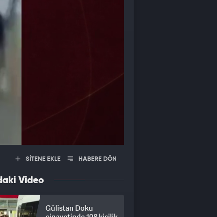
SİTENE EKLE
HABERE DÖN
daki Video
Gülistan Doku
cinayetinde 108 kişilik