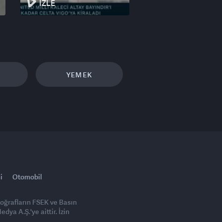
İZLE
YEMEK
i
Otomobil
toğrafların FSEK ve Basın
ya A.Ş.'ye aittir. İzin