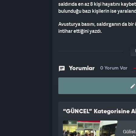
saldırıda en az 8 kişi hayatını kaybe
bulunduğu bazı kişilerin ise yaraland
Avusturya basını, saldırganın da bi
intihar ettiğini yazdı.
Polis olaya ilişkin geniş çaplı soruş
Yorumlar
0 Yorum Var
“GÜNCEL” Kategorisine Ai
Gülist