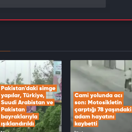
ya'da halk otobüsünde yumruklar konuştu!
EOYU İZLE
 camide 450 bin TL'lik çantayı alıp sırra kadem
EOYU İZLE
Pakistan'daki simge 
yapılar, Türkiye, 
Cami yolunda acı 
Suudi Arabistan ve 
son: Motosikletin 
Pakistan 
çarptığı 78 yaşındaki 
bayraklarıyla 
adam hayatını 
ışıklandırıldı
kaybetti