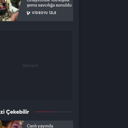
şema savcılığa sunuldu
VIDEOYU İZLE
izi Çekebilir
Canlı yayında