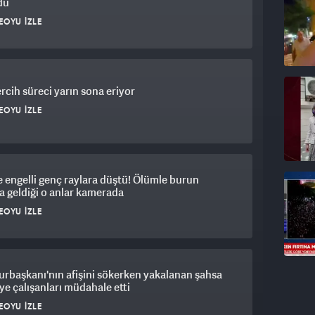
du
EOYU İZLE
rcih süreci yarın sona eriyor
EOYU İZLE
engelli genç raylara düştü! Ölümle burun
 geldiği o anlar kamerada
EOYU İZLE
rbaşkanı'nın afişini sökerken yakalanan şahsa
ye çalışanları müdahale etti
EOYU İZLE