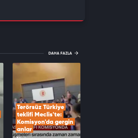
DAHA FAZLA
Terörsüz Türkiye 
teklifi Meclis'te: 
Komisyon'da gergin 
anlar