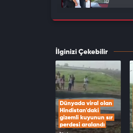
Malat
VID
İlginizi Çekebilir
Hırsız
bastı
VID
Dünyada viral olan 
Hindistan'daki 
gizemli kuyunun sır 
perdesi aralandı