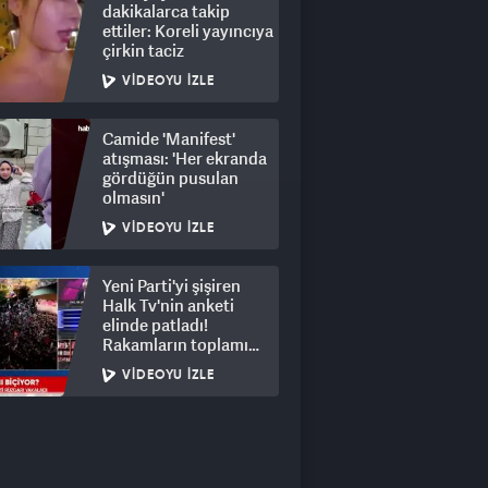
dakikalarca takip
ettiler: Koreli yayıncıya
çirkin taciz
VIDEOYU İZLE
Camide 'Manifest'
atışması: 'Her ekranda
gördüğün pusulan
olmasın'
VIDEOYU İZLE
Yeni Parti'yi şişiren
Halk Tv'nin anketi
elinde patladı!
Rakamların toplamı
dalga konusu oldu
VIDEOYU İZLE