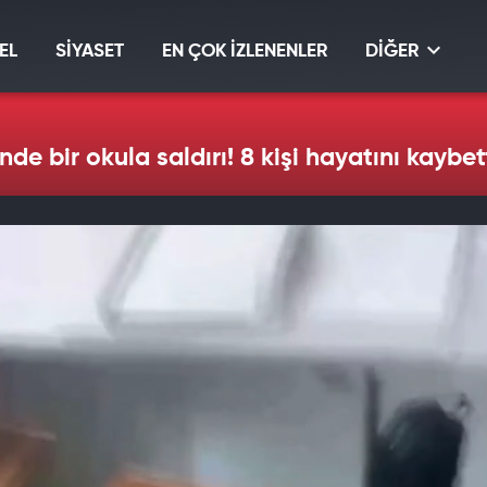
EL
SİYASET
EN ÇOK İZLENENLER
DİĞER
de bir okula saldırı! 8 kişi hayatını kaybet