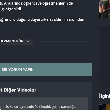
tti. Aralarında öğrenci ve öğretmenlerin de
ığı öğrenildi.
r öğrenci olduğunu duyururken saldırının ardından
turmanın başlatıldığını duyurdu.
DEVAMINI GÖR
BIR YORUM YAPIN
t Diğer Videolar
İlgin
an Doku cinayetinde 108 kişilik şema savcılığa