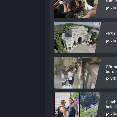
sunul
VID
YKS te
VID
Görme 
buruna
VID
Cumhu
beledi
VID