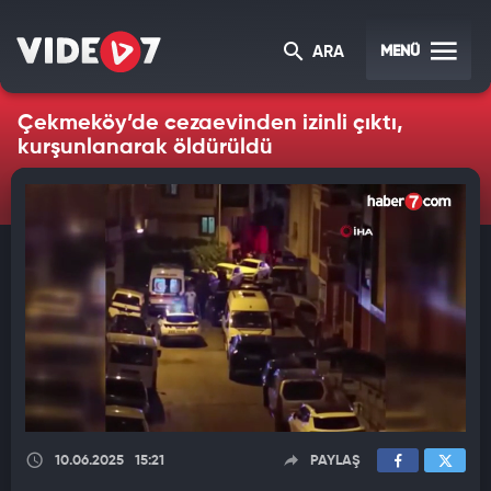
MENÜ
ARA
Çekmeköy’de cezaevinden izinli çıktı,
kurşunlanarak öldürüldü
10.06.2025
15:21
PAYLAŞ