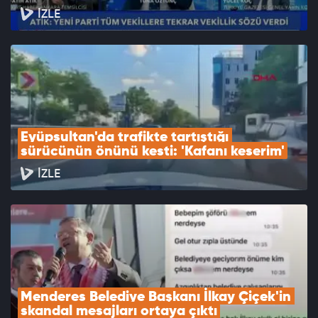
İZLE
Eyüpsultan'da trafikte tartıştığı 
sürücünün önünü kesti: 'Kafanı keserim'
İZLE
Menderes Belediye Başkanı İlkay Çiçek'in 
skandal mesajları ortaya çıktı