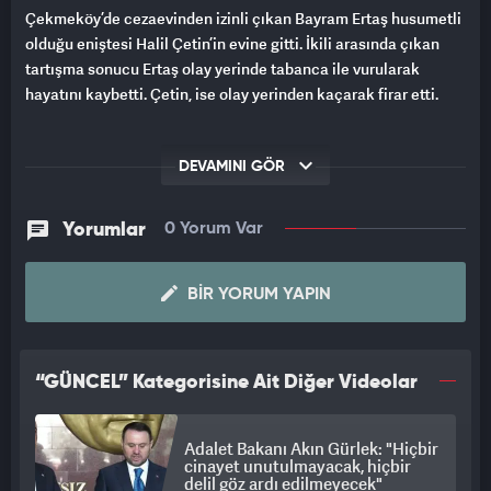
Çekmeköy’de cezaevinden izinli çıkan Bayram Ertaş husumetli
olduğu eniştesi Halil Çetin’in evine gitti. İkili arasında çıkan
tartışma sonucu Ertaş olay yerinde tabanca ile vurularak
hayatını kaybetti. Çetin, ise olay yerinden kaçarak firar etti.
DEVAMINI GÖR
Yorumlar
0 Yorum Var
BIR YORUM YAPIN
“GÜNCEL” Kategorisine Ait Diğer Videolar
Adalet Bakanı Akın Gürlek: "Hiçbir
cinayet unutulmayacak, hiçbir
delil göz ardı edilmeyecek"