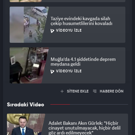
Taziye evindeki kavgada silah
çekip husumetlilerini kovaladı
VIDEOYU İZLE
Muğla'da 4.1 şiddetinde deprem
meydana geldi
VIDEOYU İZLE
SİTENE EKLE
HABERE DÖN
Sıradaki Video
Adalet Bakanı Akın Gürlek: "Hiçbir
cinayet unutulmayacak, hiçbir delil
göz ardı edilmeyecek"