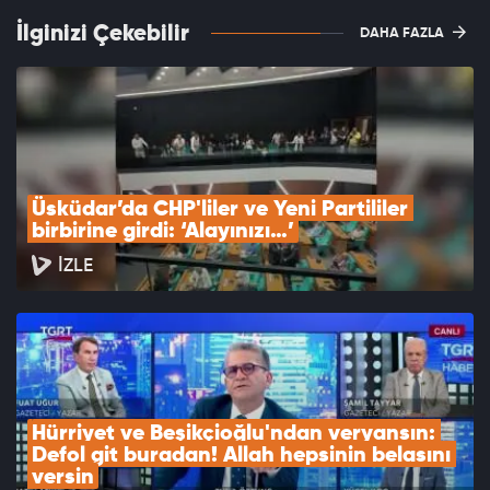
İlginizi Çekebilir
DAHA FAZLA
Üsküdar’da CHP'liler ve Yeni Partililer 
birbirine girdi: ‘Alayınızı…’
İZLE
Hürriyet ve Beşikçioğlu'ndan veryansın: 
Defol git buradan! Allah hepsinin belasını 
versin