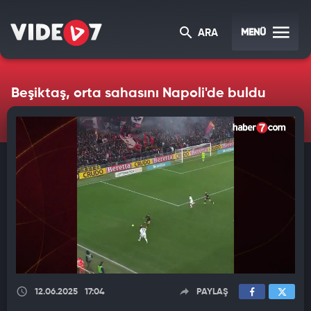
MENÜ
ARA
Beşiktaş, orta sahasını Napoli'de buldu
12.06.2025
17:04
PAYLAŞ