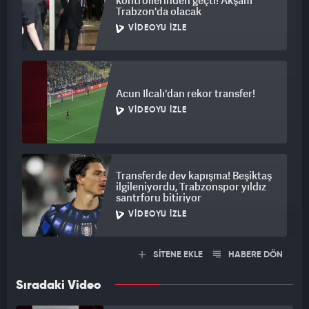
kontrollerinden geçti! Akşam
Trabzon'da olacak
VIDEOYU İZLE
Acun Ilcalı'dan rekor transfer!
VIDEOYU İZLE
Transferde dev kapışma! Beşiktaş
ilgileniyordu, Trabzonspor yıldız
santrforu bitiriyor
VIDEOYU İZLE
SİTENE EKLE
HABERE DÖN
Sıradaki Video