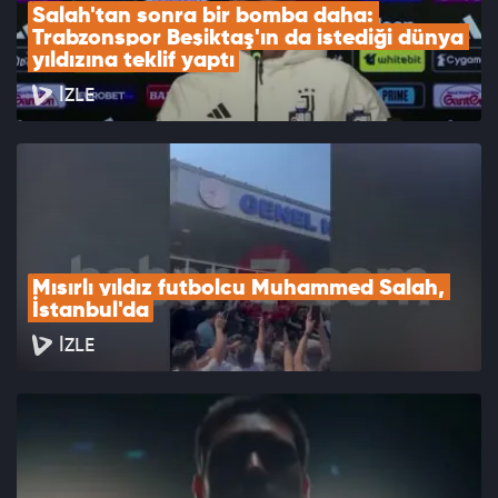
Salah'tan sonra bir bomba daha: 
Trabzonspor Beşiktaş'ın da istediği dünya 
yıldızına teklif yaptı
İZLE
Mısırlı yıldız futbolcu Muhammed Salah, 
İstanbul'da
İZLE