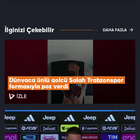
İlginizi Çekebilir
DAHA FAZLA
Dünyaca ünlü golcü Salah Trabzonspor 
formasıyla poz verdi
İZLE