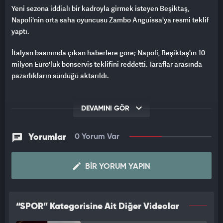
Yeni sezona iddialı bir kadroyla girmek isteyen Beşiktaş,
Napoli'nin orta saha oyuncusu Zambo Anguissa'ya resmi teklif
yaptı.
İtalyan basınında çıkan haberlere göre; Napoli, Beşiktaş'ın 10
milyon Euro'luk bonservis teklifini reddetti. Taraflar arasında
pazarlıkların sürdüğü aktarıldı.
DEVAMINI GÖR
Yorumlar
0 Yorum Var
BIR YORUM YAPIN
“SPOR” Kategorisine Ait Diğer Videolar