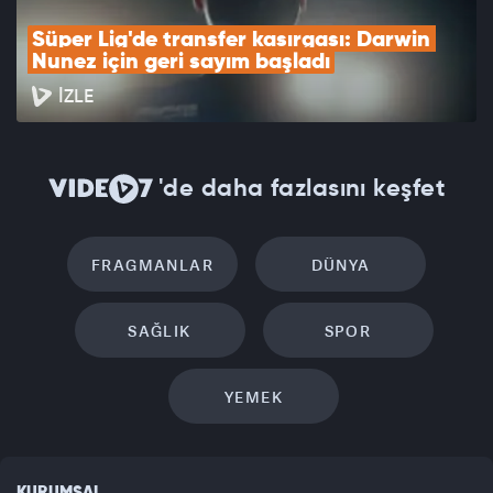
Süper Lig'de transfer kasırgası: Darwin 
Nunez için geri sayım başladı
İZLE
'de daha fazlasını keşfet
FRAGMANLAR
DÜNYA
SAĞLIK
SPOR
YEMEK
KURUMSAL