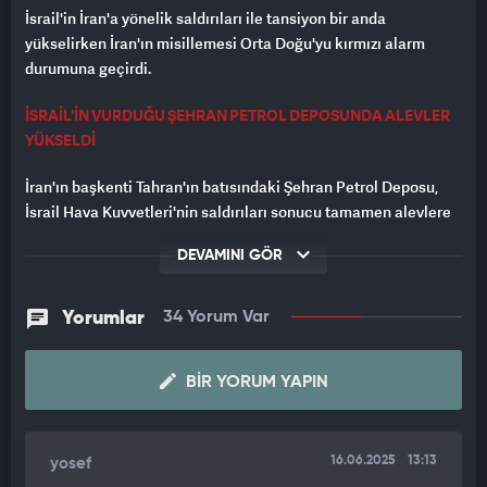
İsrail'in İran'a yönelik saldırıları ile tansiyon bir anda
yükselirken İran'ın misillemesi Orta Doğu'yu kırmızı alarm
durumuna geçirdi.
İSRAİL'İN VURDUĞU ŞEHRAN PETROL DEPOSUNDA ALEVLER
YÜKSELDİ
İran'ın başkenti Tahran'ın batısındaki Şehran Petrol Deposu,
İsrail Hava Kuvvetleri'nin saldırıları sonucu tamamen alevlere
teslim oldu. Yoğun siyah dumanlar ve alevler böyle
DEVAMINI GÖR
görüntülendi.
İRAN DA HAYFA'DAKİ İSRAİL'İN EN BÜYÜK PETROL TESİSİNİ
Yorumlar
34 Yorum Var
VURDU
Savaşın 3. gününde İran'dan İsrail'e füze yağmuru kameraya
BIR YORUM YAPIN
yansıdı. Hayfa petrol rafinerileri vuruldu.
Bazan Group tarafından işletilen rafineri, Hayfa Körfezi'nde
16.06.2025
13:13
yosef
bulunan İsrail'in en büyük petrol işleme tesisi olarak biliniyor.