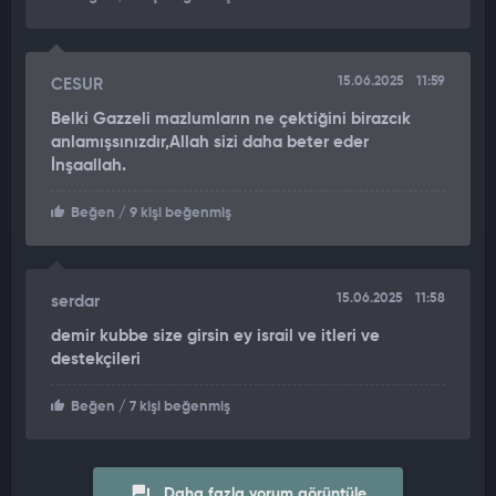
15.06.2025
11:59
CESUR
Belki Gazzeli mazlumların ne çektiğini birazcık
anlamışsınızdır,Allah sizi daha beter eder
İnşaallah.
Beğen
/ 9 kişi beğenmiş
15.06.2025
11:58
serdar
demir kubbe size girsin ey israil ve itleri ve
destekçileri
Beğen
/ 7 kişi beğenmiş
Daha fazla yorum görüntüle