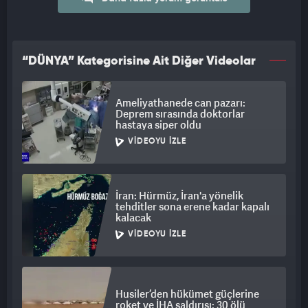
“DÜNYA” Kategorisine Ait Diğer Videolar
Ameliyathanede can pazarı:
Deprem sırasında doktorlar
hastaya siper oldu
VIDEOYU İZLE
İran: Hürmüz, İran'a yönelik
tehditler sona erene kadar kapalı
kalacak
VIDEOYU İZLE
Husiler’den hükümet güçlerine
roket ve İHA saldırısı: 30 ölü