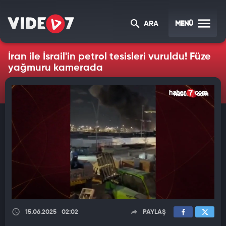
MENÜ
ARA
İran ile İsrail'in petrol tesisleri vuruldu! Füze
yağmuru kamerada
15.06.2025
02:02
PAYLAŞ