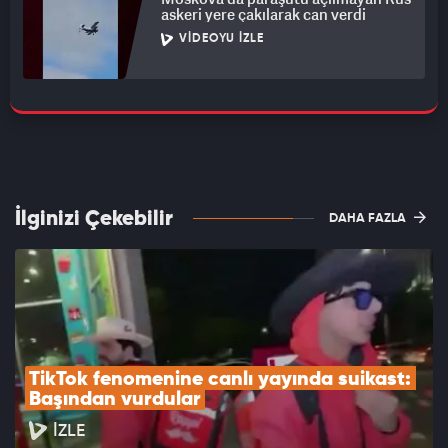
askeri yere çakılarak can verdi
VIDEOYU İZLE
İlginizi Çekebilir
DAHA FAZLA
TikTok fenomenine canlı yayında suikast: 
Başından vurdular
İZLE