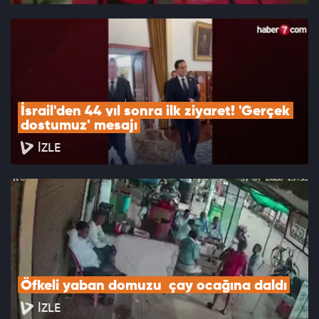
İsrail'den 44 yıl sonra ilk ziyaret! 'Gerçek 
dostumuz' mesajı
İZLE
Öfkeli yaban domuzu  çay ocağına daldı
İZLE