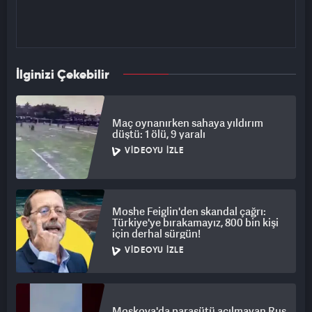
İlginizi Çekebilir
Maç oynanırken sahaya yıldırım
düştü: 1 ölü, 9 yaralı
VIDEOYU İZLE
Moshe Feiglin'den skandal çağrı:
Türkiye'ye bırakamayız, 800 bin kişi
için derhal sürgün!
VIDEOYU İZLE
Moskova'da paraşütü açılmayan Rus