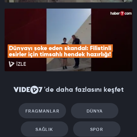
Dünyayı şoke eden skandal: Filistinli 
esirler için timsahlı hendek hazırlığı!
İZLE
'de daha fazlasını keşfet
FRAGMANLAR
DÜNYA
SAĞLIK
SPOR