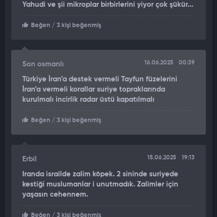
Yahudi ve şii mikroplar birbirlerini yiyor çok şükür...
Yıllık yaklaşık 9,8 milyon ton ham petrol işliyor ve endüstriyel,
ulaşım ve tarımsal kullanım için çok çeşitli rafine ürünler
Beğen
/ 3 kişi beğenmiş
üretiyor.
16.06.2025
00:39
Son osmanlı
Türkiye İran’a destek vermeli Tayfun füzelerini
İran’a vermeli korallar suriye topraklarında
kurulmalı incirlik radar üstü kapatılmalı
Beğen
/ 3 kişi beğenmiş
15.06.2025
19:13
Erbil
Iranda israilde zalim köpek. 2 sininde suriyede
kestiği muslumanlar i unutmadık. Zalimler için
yaşasın cehennem.
Beğen
/ 3 kişi beğenmiş