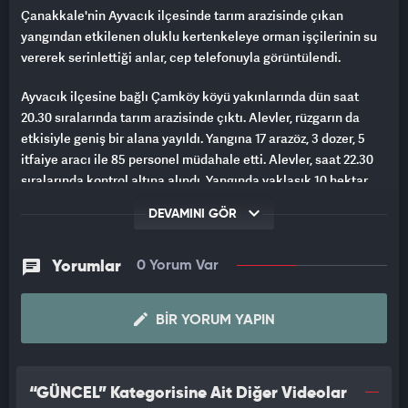
Çanakkale'nin Ayvacık ilçesinde tarım arazisinde çıkan
yangından etkilenen oluklu kertenkeleye orman işçilerinin su
vererek serinlettiği anlar, cep telefonuyla görüntülendi.
Ayvacık ilçesine bağlı Çamköy köyü yakınlarında dün saat
20.30 sıralarında tarım arazisinde çıktı. Alevler, rüzgarın da
etkisiyle geniş bir alana yayıldı. Yangına 17 arazöz, 3 dozer, 5
itfaiye aracı ile 85 personel müdahale etti. Alevler, saat 22.30
sıralarında kontrol altına alındı. Yangında yaklaşık 10 hektar
tarım arazisi zarar gördü. Bölgede soğutma çalışmalarına
DEVAMINI GÖR
devam eden ekipler, sabah saatlerinde yangından etkilenen
oluklu kertenkele buldu. Personel, oluklu kertenkeleye su
vererek, serinletti. O anlar, cep telefonuyla görüntülendi.
Yorumlar
0 Yorum Var
Orman Genel Müdürlüğü'nün sosyal medya hesabından
BIR YORUM YAPIN
yapılan paylaşımda, "Bir yudum su, bir dünya merhamet.
Çanakkale'de yangından etkilenen oluklu kertenkele,
Kahramanmaraş'ta sıcaktan bunalan kaplumbağa.
Dostlarımızın imdadına orman kahramanları yetişti.
“GÜNCEL” Kategorisine Ait Diğer Videolar
Unutmayalım dikkatsizliğimiz sadece ağaçları değil,