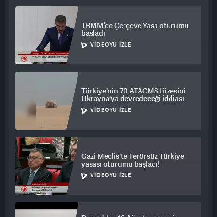
dostlarımızı da tehdit ediyor" ifadelerine yer verildi.
TBMM’de Çerçeve Yasa oturumu
başladı
VIDEOYU İZLE
Türkiye'nin 70 ATACMS füzesini
Ukrayna'ya devredeceği iddiası
VIDEOYU İZLE
Gazi Meclis'te Terörsüz Türkiye
yasası oturumu başladı!
VIDEOYU İZLE