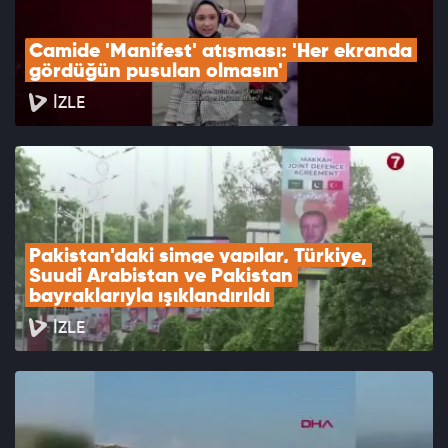
Camide 'Manifest' atışması: 'Her ekranda 
gördüğün pusulan olmasın'
İZLE
Pakistan'daki simge yapılar, Türkiye, 
Suudi Arabistan ve Pakistan 
bayraklarıyla ışıklandırıldı
İZLE