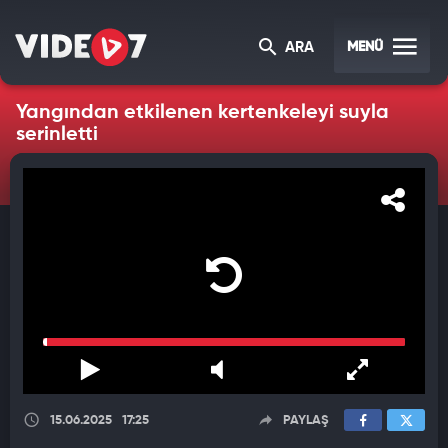
MENÜ
ARA
Yangından etkilenen kertenkeleyi suyla
serinletti
15.06.2025
17:25
PAYLAŞ