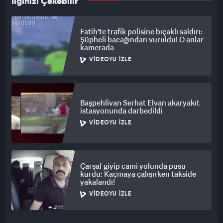
İlginizi Çekebilir
Fatih'te trafik polisine bıçaklı saldırı:
Şüpheli bacağından vuruldu! O anlar
kamerada
VIDEOYU İZLE
Başpehlivan Serhat Elvan akaryakıt
istasyonunda darbedildi
VIDEOYU İZLE
Çarşaf giyip cami yolunda pusu
kurdu: Kaçmaya çalışırken takside
yakalandı!
VIDEOYU İZLE