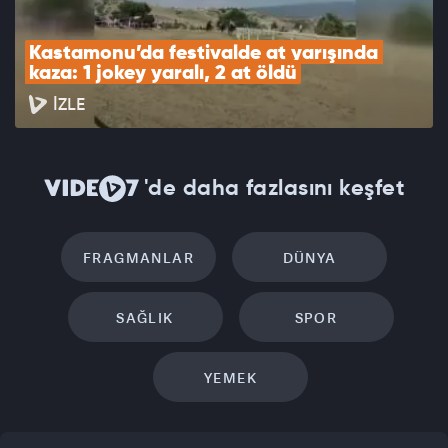
Kastamonu’da festivalde at yarışında 
kaza: 1 jokey yaralı, 2 at öldü
İZLE
'de daha fazlasını keşfet
FRAGMANLAR
DÜNYA
SAĞLIK
SPOR
YEMEK