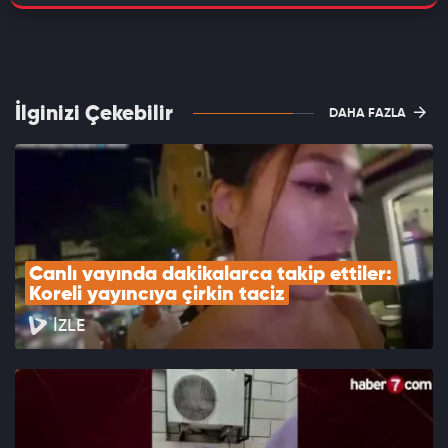
İlginizi Çekebilir
DAHA FAZLA
Canlı yayında dakikalarca takip ettiler: 
Koreli yayıncıya çirkin taciz
İZLE