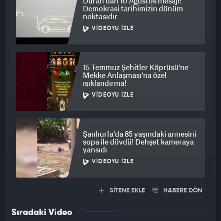
Duran'dan 10 Ağustos mesajı:
Demokrasi tarihimizin dönüm
noktasıdır
VIDEOYU İZLE
15 Temmuz Şehitler Köprüsü'ne
Mekke Anlaşması'na özel
ışıklandırma!
VIDEOYU İZLE
Şanlıurfa'da 85 yaşındaki annesini
sopa ile dövdü! Dehşet kameraya
yansıdı
VIDEOYU İZLE
SİTENE EKLE
HABERE DÖN
Sıradaki Video