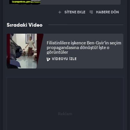
SİTENE EKLE
HABERE DÖN
Sıradaki Video
Filistinlilere işkence Ben-Gvir'in seçim
propagandasına dönüştü! İşte o
görüntüler
VIDEOYU İZLE