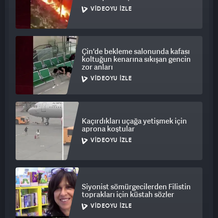
VIDEOYU İZLE
Çin'de bekleme salonunda kafası
koltuğun kenarına sıkışan gencin
zor anları
VIDEOYU İZLE
Kaçırdıkları uçağa yetişmek için
aprona koştular
VIDEOYU İZLE
Siyonist sömürgecilerden Filistin
toprakları için küstah sözler
VIDEOYU İZLE