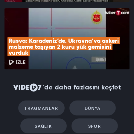
Rusya: Karadeniz’de, Ukrayna’ya askeri 
malzeme taşıyan 2 kuru yük gemisini 
vurduk
İZLE
'de daha fazlasını keşfet
FRAGMANLAR
DÜNYA
SAĞLIK
SPOR