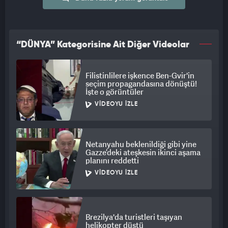
“DÜNYA” Kategorisine Ait Diğer Videolar
Filistinlilere işkence Ben-Gvir'in
seçim propagandasına dönüştü!
İşte o görüntüler
VIDEOYU İZLE
Netanyahu beklenildiği gibi yine
Gazze’deki ateşkesin ikinci aşama
planını reddetti
VIDEOYU İZLE
Brezilya'da turistleri taşıyan
helikopter düştü