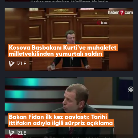
Kosova Başbakanı Kurti'ye muhalefet 
milletvekilinden yumurtalı saldırı
İZLE
Bakan Fidan ilk kez paylaştı: Tarihi 
ittifakın adıyla ilgili sürpriz açıklama
İZLE