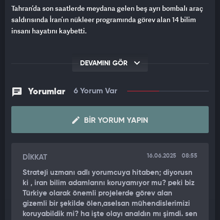
Tahran’da son saatlerde meydana gelen beş ayrı bombalı araç
saldırısında İran’ın nükleer programında görev alan 14 bilim
insanı hayatını kaybetti.
DEVAMINI GÖR
Yorumlar
6 Yorum Var
BIR YORUM YAPIN
16.06.2025
08:55
DİKKAT
Strateji uzmanı adlı yorumcuya hitaben; diyorusn
ki , iran bilim adamlarını koruyamıyor mu? peki biz
Türkiye olarak önemli projelerde görev alan
gizemli bir şekilde ölen,aselsan mühendislerimizi
koruyabildik mi? ha işte olayı analdın mı şimdi. sen