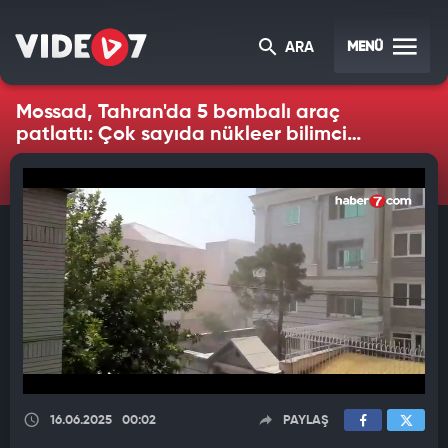
MENÜ
ARA
Mossad, Tahran'da 5 bombalı araç
patlattı: Çok sayıda nükleer bilimci
hayatını kaybetti
16.06.2025
00:02
PAYLAŞ