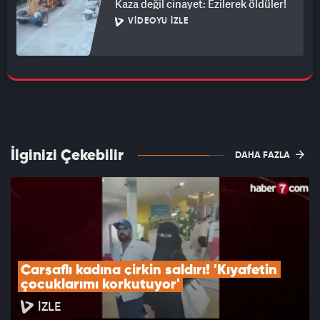
Kaza değil cinayet: Ezilerek öldüler!
VIDEOYU İZLE
İlginizi Çekebilir
DAHA FAZLA
Çarşaflı kadına çirkin saldırı! 'Kıyafetin 
çocuklarımı korkutuyor'
İZLE