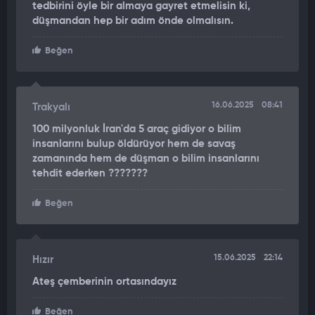
tedbirini öyle bir almaya gayret etmelisin ki,
düşmandan hep bir adım önde olmalısın.
Beğen
16.06.2025
08:41
Trakyalı
100 milyonluk İran'da 5 araç gidiyor o bilim
insanlarını bulup öldürüyor hem de savaş
zamanında hem de düşman o bilim insanlarını
tehdit ederken ???????
Beğen
15.06.2025
22:14
Hızır
Ateş çemberinin ortasındayız
Beğen