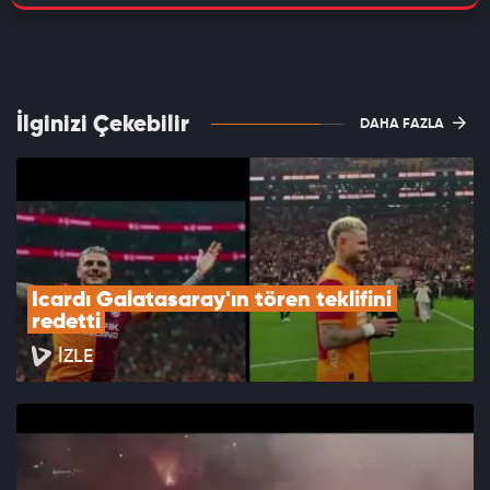
İlginizi Çekebilir
DAHA FAZLA
Icardı Galatasaray'ın tören teklifini 
redetti
İZLE