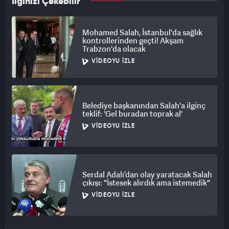
İlginizi Çekebilir
Mohamed Salah, İstanbul'da sağlık
kontrollerinden geçti! Akşam
Trabzon'da olacak
VIDEOYU İZLE
Belediye başkanından Salah'a ilginç
teklif: 'Gel buradan toprak al'
VIDEOYU İZLE
Serdal Adalı’dan olay yaratacak Salah
çıkışı: "İstesek alırdık ama istemedik"
VIDEOYU İZLE