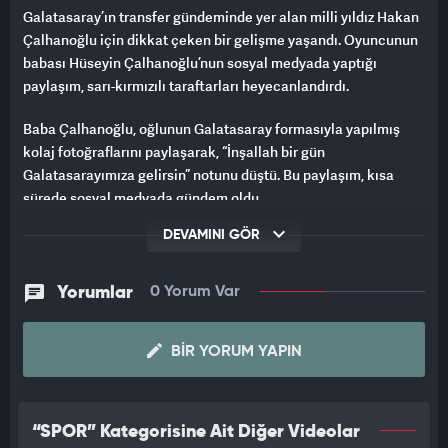
Galatasaray’ın transfer gündeminde yer alan milli yıldız Hakan
Çalhanoğlu için dikkat çeken bir gelişme yaşandı. Oyuncunun
babası Hüseyin Çalhanoğlu’nun sosyal medyada yaptığı
paylaşım, sarı-kırmızılı taraftarları heyecanlandırdı.
Baba Çalhanoğlu, oğlunun Galatasaray formasıyla yapılmış
kolaj fotoğraflarını paylaşarak, “İnşallah bir gün
Galatasarayımıza gelirsin” notunu düştü. Bu paylaşım, kısa
sürede sosyal medyada gündem oldu.
DEVAMINI GÖR
Hakan Çalhanoğlu, daha önce Galatasaray’a olan sempatisiyle
bilinirken, bu mesaj transfer iddialarını yeniden alevlendirdi.
Taraftarlar ise paylaşımı, “geliyorum” sinyali olarak yorumladı.
Yorumlar
0 Yorum Var
BIR YORUM YAPIN
“SPOR” Kategorisine Ait Diğer Videolar