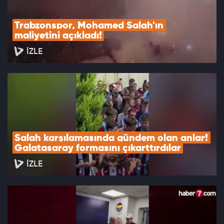
Trabzonspor, Mohamed Salah'ın 
maliyetini açıkladı!
İZLE
Salah karşılamasında gündem olan anlar! 
Galatasaray formasını çıkarttırdılar
İZLE