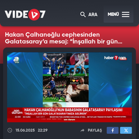
MENÜ
ARA
Hakan Çalhanoğlu cephesinden
Galatasaray’a mesaj: “İnşallah bir gün
gelirsin”
15.06.2025
22:29
PAYLAŞ