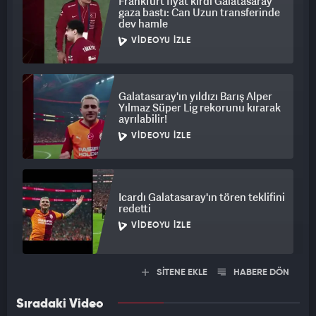
Frankfurt fiyat kırdı Galatasaray
gaza bastı: Can Uzun transferinde
dev hamle
VIDEOYU İZLE
Galatasaray'ın yıldızı Barış Alper
Yılmaz Süper Lig rekorunu kırarak
ayrılabilir!
VIDEOYU İZLE
Icardı Galatasaray'ın tören teklifini
redetti
VIDEOYU İZLE
SİTENE EKLE
HABERE DÖN
Sıradaki Video