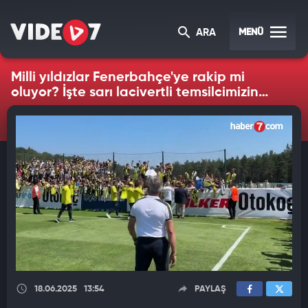
MENÜ
ARA
Milli yıldızlar Fenerbahçe'ye rakip mi
oluyor? İşte sarı lacivertli temsilcimizin
muhtemel rakipleri
18.06.2025
13:54
PAYLAŞ