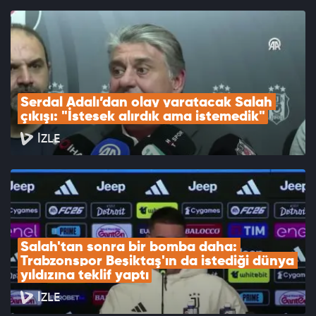
Serdal Adalı’dan olay yaratacak Salah 
çıkışı: "İstesek alırdık ama istemedik"
İZLE
Salah'tan sonra bir bomba daha: 
Trabzonspor Beşiktaş'ın da istediği dünya 
yıldızına teklif yaptı
İZLE