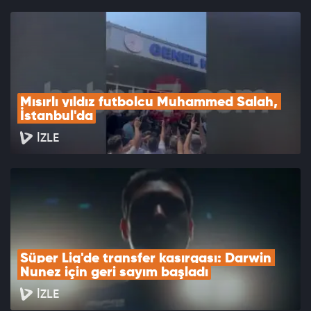
Mısırlı yıldız futbolcu Muhammed Salah, 
İstanbul'da
İZLE
Süper Lig'de transfer kasırgası: Darwin 
Nunez için geri sayım başladı
İZLE